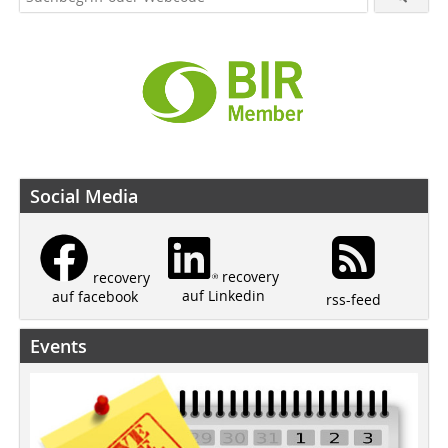
Social Media
recovery
recovery
auf Linkedin
auf facebook
rss-feed
Events