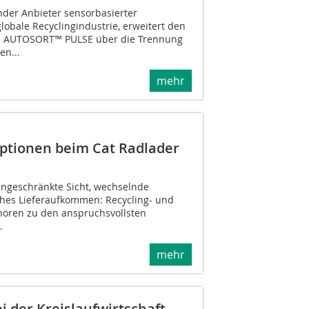
der Anbieter sensorbasierter
globale Recyclingindustrie, erweitert den
 AUTOSORT™ PULSE über die Trennung
n...
mehr
ptionen beim Cat Radlader
ingeschränkte Sicht, wechselnde
ohes Lieferaufkommen: Recycling- und
hören zu den anspruchsvollsten
.
mehr
 der Kreislaufwirtschaft