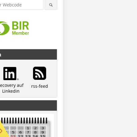
a
recovery auf
rss-feed
Linkedin