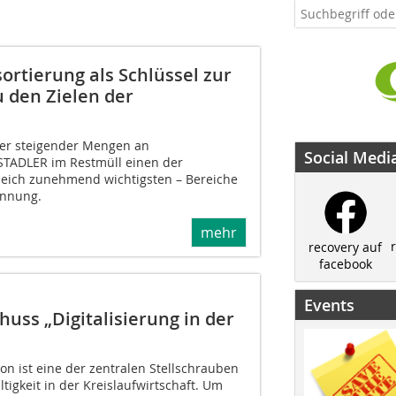
rtierung als Schlüssel zur
 den Zielen der
ter steigender Mengen an
Social Medi
 STADLER im Restmüll einen der
leich zunehmend wichtigsten – Bereiche
innung.
mehr
recovery auf
facebook
Events
uss „Digitalisierung in der
ion ist eine der zentralen Stellschrauben
tigkeit in der Kreislaufwirtschaft. Um