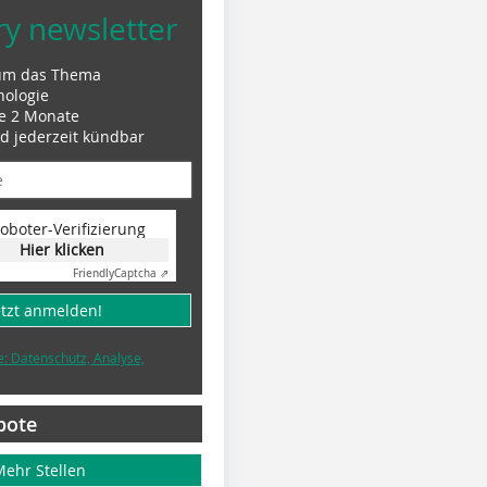
ry newsletter
um das Thema
nologie
le 2 Monate
nd jederzeit kündbar
oboter-Verifizierung
Hier klicken
Friendly
Captcha ⇗
etzt anmelden!
e: Datenschutz, Analyse,
bote
Mehr Stellen