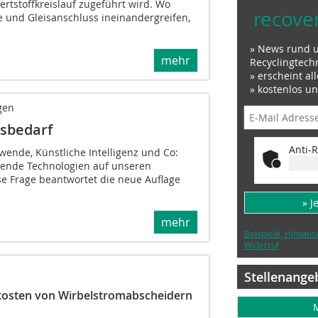
rtstoffkreislauf zugeführt wird. Wo
recove
e und Gleisanschluss ineinandergreifen,
» News rund 
mehr
Recyclingtech
» erscheint al
» kostenlos u
gen
gsbedarf
Anti-R
ewende, Künstliche Intelligenz und Co:
bende Technologien auf unseren
se Frage beantwortet die neue Auflage
» J
mehr
Beispiele, Hinweis
Widerruf
Stellenange
kosten von Wirbelstromabscheidern