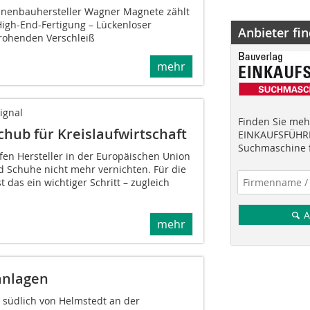
nenbauhersteller Wagner Magnete zählt
High-End-Fertigung – Lückenloser
Anbieter fi
rohenden Verschleiß
mehr
ignal
Finden Sie mehr
chub für Kreislaufwirtschaft
EINKAUFSFÜHRE
Suchmaschine f
fen Hersteller in der Europäischen Union
d Schuhe nicht mehr vernichten. Für die
st das ein wichtiger Schritt – zugleich
A
mehr
anlagen
südlich von Helmstedt an der