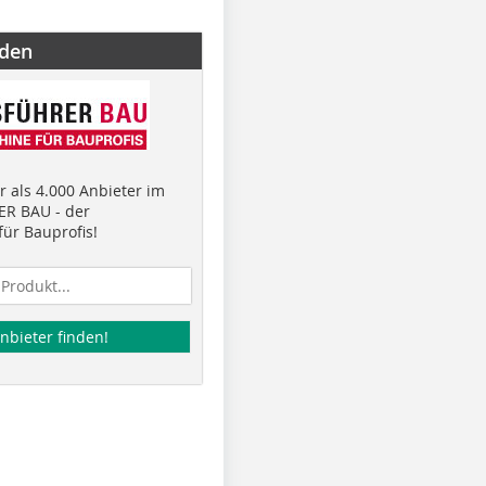
nden
 als 4.000 Anbieter im
R BAU - der
ür Bauprofis!
nbieter finden!