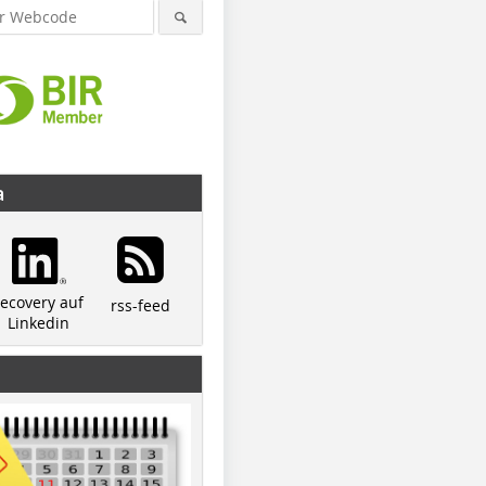
a
recovery auf
rss-feed
Linkedin