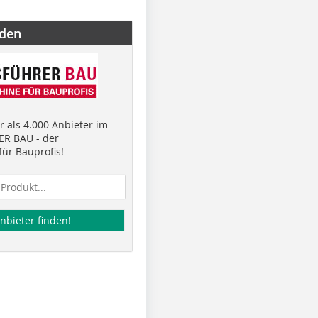
nden
 als 4.000 Anbieter im
R BAU - der
ür Bauprofis!
nbieter finden!