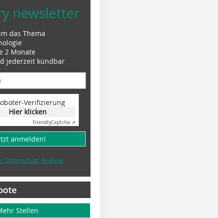
ry newsletter
um das Thema
nologie
le 2 Monate
nd jederzeit kündbar
oboter-Verifizierung
Hier klicken
Friendly
Captcha ⇗
etzt anmelden!
e: Datenschutz, Analyse,
bote
Mehr Stellen