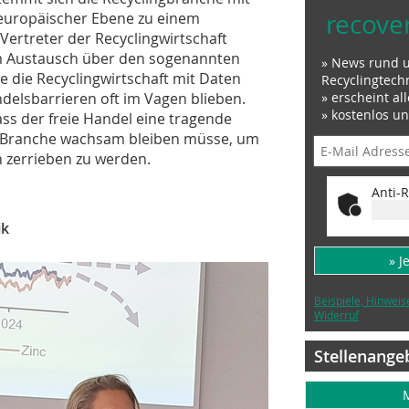
recove
 europäischer Ebene zu einem
ertreter der Recyclingwirtschaft
nem Austausch über den sogenannten
» News rund 
e die Recyclingwirtschaft mit Daten
Recyclingtech
» erscheint al
delsbarrieren oft im Vagen blieben.
» kostenlos u
ass der freie Handel eine tragende
die Branche wachsam bleiben müsse, um
n zerrieben zu werden.
Anti-R
ik
» J
Beispiele, Hinweis
Widerruf
Stellenange