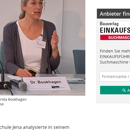
Anbieter fi
Finden Sie mehr
EINKAUFSFÜHRE
Suchmaschine f
A
Britta Bookhagen
se
hule Jena analysierte in seinem