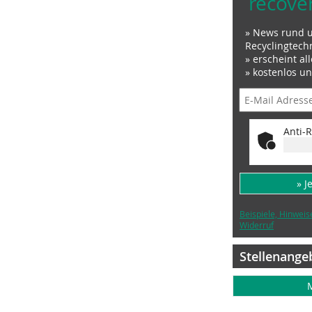
recove
» News rund 
Recyclingtech
» erscheint al
» kostenlos u
Anti-R
» J
Beispiele, Hinweis
Widerruf
Stellenange