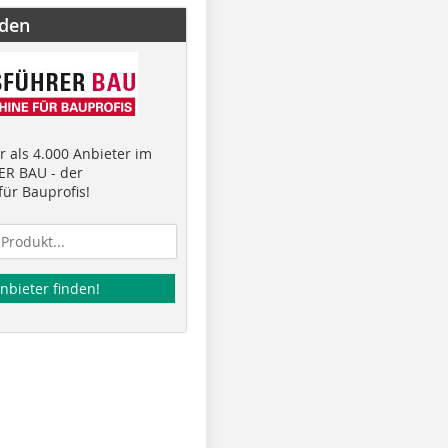
nden
 als 4.000 Anbieter im
R BAU - der
ür Bauprofis!
nbieter finden!