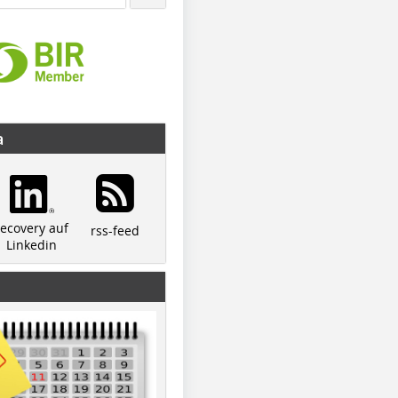
a
recovery auf
rss-feed
Linkedin