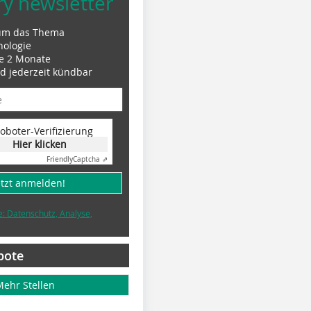
ry newsletter
um das Thema
nologie
le 2 Monate
nd jederzeit kündbar
oboter-Verifizierung
Hier klicken
Friendly
Captcha ⇗
etzt anmelden!
e: Datenschutz, Analyse,
bote
Mehr Stellen