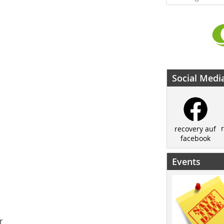
Social Medi
recovery auf
facebook
Events
r