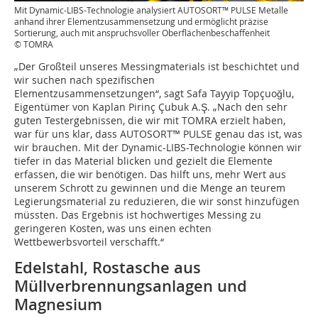
Mit Dynamic-LIBS-Technologie analysiert AUTOSORT™ PULSE Metalle
anhand ihrer Elementzusammensetzung und ermöglicht präzise
Sortierung, auch mit anspruchsvoller Oberflächenbeschaffenheit
© TOMRA
„Der Großteil unseres Messingmaterials ist beschichtet und
wir suchen nach spezifischen
Elementzusammensetzungen“, sagt Safa Tayyip Topçuoğlu,
Eigentümer von Kaplan Pirinç Çubuk A.Ş. „Nach den sehr
guten Testergebnissen, die wir mit TOMRA erzielt haben,
war für uns klar, dass AUTOSORT™ PULSE genau das ist, was
wir brauchen. Mit der Dynamic-LIBS-Technologie können wir
tiefer in das Material blicken und gezielt die Elemente
erfassen, die wir benötigen. Das hilft uns, mehr Wert aus
unserem Schrott zu gewinnen und die Menge an teurem
Legierungsmaterial zu reduzieren, die wir sonst hinzufügen
müssten. Das Ergebnis ist hochwertiges Messing zu
geringeren Kosten, was uns einen echten
Wettbewerbsvorteil verschafft.“
Edelstahl, Rostasche aus
Müllverbrennungsanlagen und
Magnesium