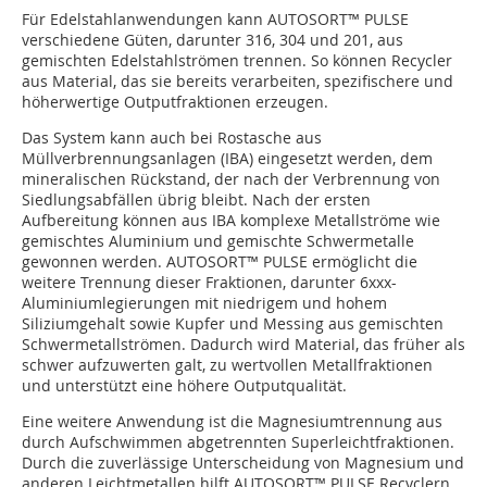
Für Edelstahlanwendungen kann AUTOSORT™ PULSE
verschiedene Güten, darunter 316, 304 und 201, aus
gemischten Edelstahlströmen trennen. So können Recycler
aus Material, das sie bereits verarbeiten, spezifischere und
höherwertige Outputfraktionen erzeugen.
Das System kann auch bei Rostasche aus
Müllverbrennungsanlagen (IBA) eingesetzt werden, dem
mineralischen Rückstand, der nach der Verbrennung von
Siedlungsabfällen übrig bleibt. Nach der ersten
Aufbereitung können aus IBA komplexe Metallströme wie
gemischtes Aluminium und gemischte Schwermetalle
gewonnen werden. AUTOSORT™ PULSE ermöglicht die
weitere Trennung dieser Fraktionen, darunter 6xxx-
Aluminiumlegierungen mit niedrigem und hohem
Siliziumgehalt sowie Kupfer und Messing aus gemischten
Schwermetallströmen. Dadurch wird Material, das früher als
schwer aufzuwerten galt, zu wertvollen Metallfraktionen
und unterstützt eine höhere Outputqualität.
Eine weitere Anwendung ist die Magnesiumtrennung aus
durch Aufschwimmen abgetrennten Superleichtfraktionen.
Durch die zuverlässige Unterscheidung von Magnesium und
anderen Leichtmetallen hilft AUTOSORT™ PULSE Recyclern,