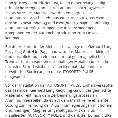
Stanzprozess sehr effizient ist, fallen dabei zwangsläufig
erhebliche Mengen an Schrott an und schätzungsweise
30 bis 50 % des Materials werden entsorgt. Dieser
Aluminiumschrott besteht aus einer Mischung aus 5xxx
(hochmagnesiumhaltig) und 6xxx (niedrigmagnesiumhaltig)
Aluminium-Knetlegierungen, die in verschiedenen
Komponenten der Automobilproduktion zum Einsatz
kommen.
Bei der Ankunft in der Metallsortieranlage der Gerhard Lang
Recycling GmbH in Gaggenau wird das Material zerkleinert
und anschließend in einem mehrstufigen magnetischen
Trennverfahren von den eisenhaltigen Metallen befreit. Im
nächsten Schritt wird das Nichteisenmaterial dann zur
erweiterten Sortierung in den AUTOSORT™ PULSE
eingespeist.
Vor der Installation der AUTOSORT™ PULSE-Einheit verkaufte
das Team der Gerhard Lang Recycling GmbH das gemischte
Material direkt nach dem Zerkleinerungsprozess an
Aluminiumhersteller, da es auf dem Markt keine effiziente
Lösung zur Trennung der Aluminiumlegierungen mit hohem
und niedrigem Magnesiumgehalt gab. Mit der nun
installierten AUTOSORT™ PULSE und dank der Dynamic LIPS