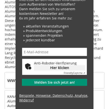
Aluminiumlieferkette nachhaltiger zu gestalten. Unser
zum Aufbereiten von Wertstoffen?
AUTOSORT™ PULSE-System ermöglicht es
Dann melden Sie sich zu unserem
Aluminiumherstellern, die Verwendung von recyceltem
kostenlosen Newsletter an!
Aluminium in ihren Produktionsprozessen zu verbessern.
6x im Jahr erfahren Sie mehr zu:
Diese innovative Lösung ermöglicht den Zugang zu bisher
ungenutzten Schrottquellen und die Rückgewinnung von
» aktuellen Veranstaltungen
hochwertigem, ‚legierungsgetreuem‘ recyceltem Aluminium.
» Produktentwicklungen
Indem wir Downcycling verhindern und den Materialwert
» spannenden Projekten
erhalten, schließen wir eine weitere Lücke auf dem Weg zu
» jederzeit kündbar
einer vollständigen Materialzirkularität. Die erfolgreiche
Implementierung unserer Technologie im Werk der Gerhard
Lang Recycling GmbH zeigt, dass ein geschlossener
Recycling-Kreislauf für Produktionsabfälle möglich ist, und
ebnet den Weg für eine weniger kohlenstoffintensive
Anti-Roboter-Verifizierung
Aluminium-Lieferkette.“
Hier klicken
Friendly
Captcha ⇗
www.tomra.com
Melden Sie sich jetzt an!
Beispiele, Hinweise: Datenschutz, Analyse,
KANAL steht für „Kreislaufsystem für funktio­nales
Widerruf
Aluminium-Neuschrottrecycling aus der
Automobilproduktion mittels LIPS“.