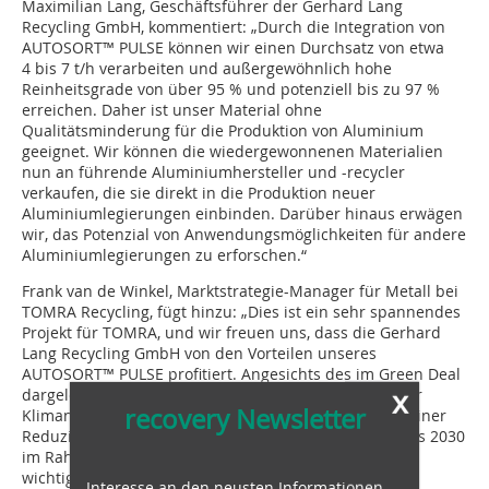
Maximilian Lang, Geschäftsführer der Gerhard Lang
Recycling GmbH, kommentiert: „Durch die Integration von
AUTOSORT™ PULSE können wir einen Durchsatz von etwa
4 bis 7 t/h verarbeiten und außergewöhnlich hohe
Reinheitsgrade von über 95 % und potenziell bis zu 97 %
erreichen. Daher ist unser Material ohne
Qualitätsminderung für die Produktion von Aluminium
geeignet. Wir können die wiedergewonnenen Materialien
nun an führende Aluminiumhersteller und -recycler
verkaufen, die sie direkt in die Produktion neuer
Aluminiumlegierungen einbinden. Darüber hinaus erwägen
wir, das Potenzial von Anwendungsmöglichkeiten für andere
Aluminiumlegierungen zu erforschen.“
Frank van de Winkel, Marktstrategie-Manager für Metall bei
TOMRA Recycling, fügt hinzu: „Dies ist ein sehr spannendes
Projekt für TOMRA, und wir freuen uns, dass die Gerhard
Lang Recycling GmbH von den Vorteilen unseres
AUTOSORT™ PULSE profitiert. Angesichts des im Green Deal
x
dargelegten Engagements der Europäischen Union für
recovery Newsletter
Klimaneu­tralität bis 2050 und des spezifischen Ziels einer
Reduzierung der Treibhausgasemissionen um 55 % bis 2030
im Rahmen der Initiative ‚Fit for 55‘ war es noch nie so
wichtig wie heute, nach Möglichkeiten zu suchen, die
Interesse an den neusten Informationen