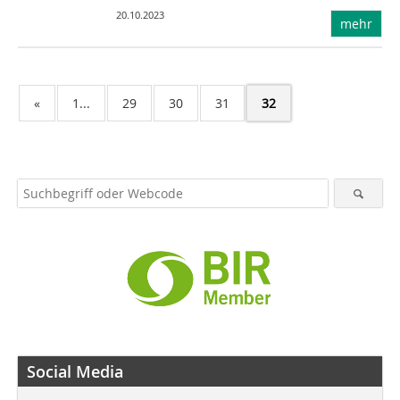
20.10.2023
mehr
«
1...
29
30
31
32
Social Media