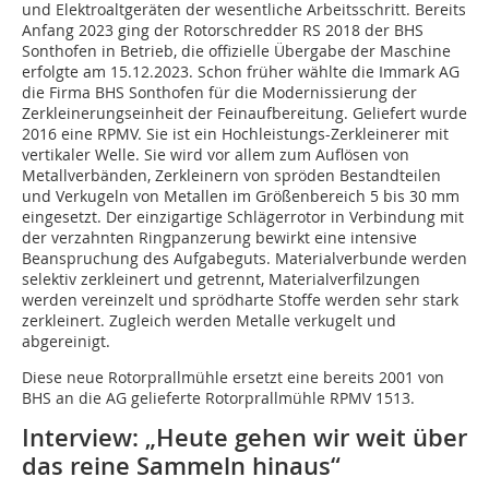
und Elektroaltgeräten der wesentliche Arbeitsschritt. Bereits
Anfang 2023 ging der Rotorschredder RS 2018 der BHS
Sonthofen in Betrieb, die offizielle Übergabe der Maschine
erfolgte am 15.12.2023. Schon früher wählte die Immark AG
die Firma BHS Sonthofen für die Modernissierung der
Zerkleinerungseinheit der Feinaufbereitung. Geliefert wurde
2016 eine RPMV. Sie ist ein Hochleistungs-Zerkleinerer mit
vertikaler Welle. Sie wird vor allem zum Auflösen von
Metallverbänden, Zerkleinern von spröden Bestandteilen
und Verkugeln von Metallen im Größenbereich 5 bis 30 mm
eingesetzt. Der einzigartige Schlägerrotor in Verbindung mit
der verzahnten Ringpanzerung bewirkt eine intensive
Beanspruchung des Aufgabeguts. Materialverbunde werden
selektiv zerkleinert und getrennt, Materialverfilzungen
werden vereinzelt und sprödharte Stoffe werden sehr stark
zerkleinert. Zugleich werden Metalle verkugelt und
abgereinigt.
Diese neue Rotorprallmühle ersetzt eine bereits 2001 von
BHS an die AG gelieferte Rotorprallmühle RPMV 1513.
Interview: „Heute gehen wir weit über
das reine Sammeln hinaus“