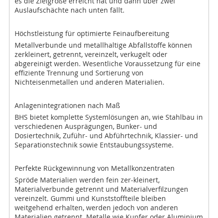
es die Zielgröße erreicht hat und dann über zwei
Auslaufschächte nach unten fällt.
Höchstleistung für optimierte Feinaufbereitung
Metallverbunde und metallhaltige Abfallstoffe können
zerkleinert, getrennt, vereinzelt, verkugelt oder
abgereinigt werden. Wesentliche Voraussetzung für eine
effiziente Trennung und Sortierung von
Nichteisenmetallen und anderen Materialien.
Anlagenintegrationen nach Maß
BHS bietet komplette Systemlösungen an, wie Stahlbau in
verschiedenen Ausprägungen, Bunker- und
Dosiertechnik, Zuführ- und Abführtechnik, Klassier- und
Separationstechnik sowie Entstaubungssysteme.
Perfekte Rückgewinnung von Metallkonzentraten
Spröde Materialien werden fein zer-kleinert,
Materialverbunde getrennt und Materialverfilzungen
vereinzelt. Gummi und Kunststoffteile bleiben
weitgehend erhalten, werden jedoch von anderen
Materialien getrennt. Metalle wie Kupfer oder Aluminium