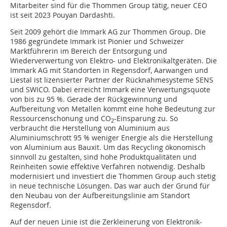
Mitarbeiter sind für die Thommen Group tätig, neuer CEO
ist seit 2023 Pouyan Dardashti.
Seit 2009 gehört die Immark AG zur Thommen Group. Die
1986 gegründete Immark ist Pionier und Schweizer
Marktführerin im Bereich der Entsorgung und
Wiederverwertung von Elektro- und Elektronikaltgeräten. Die
Immark AG mit Standorten in Regensdorf, Aarwangen und
Liestal ist lizensierter Partner der Rücknahmesysteme SENS
und SWICO. Dabei erreicht Immark eine Verwertungsquote
von bis zu 95 %. Gerade der Rückgewinnung und
Aufbereitung von Metallen kommt eine hohe Bedeutung zur
Ressourcenschonung und CO
-Einsparung zu. So
2
verbraucht die Herstellung von Aluminium aus
Aluminiumschrott 95 % weniger Energie als die Herstellung
von Aluminium aus Bauxit. Um das Recycling ökonomisch
sinnvoll zu gestalten, sind hohe Produktqualitäten und
Reinheiten sowie effektive Verfahren notwendig. Deshalb
modernisiert und investiert die Thommen Group auch stetig
in neue technische Lösungen. Das war auch der Grund für
den Neubau von der Aufbereitungslinie am Standort
Regensdorf.
Auf der neuen Linie ist die Zerkleinerung von Elektronik-