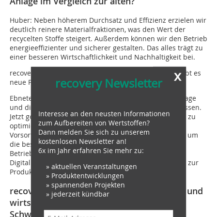
Anlage im Vergleich zur alten?
Huber: Neben höherem Durchsatz und Effizienz erzielen wir
deutlich reinere Materialfraktionen, was den Wert der
recycelten Stoffe steigert. Außerdem können wir den Betrieb
energieeffizienter und sicherer gestalten. Das alles trägt zu
einer besseren Wirtschaftlichkeit und Nachhaltigkeit bei.
x
recovery: Wie sehen die Zukunftsperspektiven aus? Gibt es
recovery Newsletter
neue Projekte oder Investitionen bei der Immark AG?
Ebneter: Zwei große Investitionen – die Kühlgeräteanlage
und die neue Elektrorecyclinganlage – sind abgeschlossen.
Interesse an den neusten Informationen
Jetzt geht es darum, die Anlagen zu konsolidieren und zu
zum Aufbereiten von Wertstoffen?
optimieren. Geplant ist im Weiteren eine neue
Dann melden Sie sich zu unserem
Vorsortierungsanlage am Standort in Liestal bei Basel, um
kostenlosen Newsletter an!
die bestehende zu ersetzen. Diese geht Ende 2025 in
6x im Jahr erfahren Sie mehr zu:
Betrieb. Außerdem investieren wir stark in die
Digitalisierung unserer Prozesse – vom Warenfluss bis zur
» aktuellen Veranstaltungen
Produktionssteuerung.
» Produktentwicklungen
» spannenden Projekten
recovery: Und wie sehen Sie die politische und
» jederzeit kündbar
wirtschaftliche Lage des Recyclings in der
Schweiz?