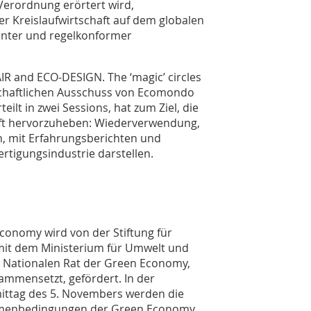
erordnung erörtert wird,
er Kreislaufwirtschaft auf dem globalen
enter und regelkonformer
R and ECO-DESIGN. The ‘magic’ circles
chaftlichen Ausschuss von Ecomondo
lt in zwei Sessions, hat zum Ziel, die
aft hervorzuheben: Wiederverwendung,
n, mit Erfahrungsberichten und
Fertigungsindustrie darstellen.
conomy wird von der Stiftung für
mit dem Ministerium für Umwelt und
m Nationalen Rat der Green Economy,
mmensetzt, gefördert. In der
ittag des 5. Novembers werden die
Rahmenbedingungen der Green Economy