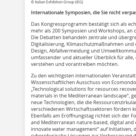
© Italian Exhibition Group (IEG)
Internationale Symposien, die Sie nicht verpa
Das Kongressprogramm bestätigt sich als echt
mehr als 200 Symposien und Workshops, an d
Die Debatten behandeln zentrale und übergr
Digitalisierung, Klimaschutzmaßnahmen und 
Design, Abfallvermeidung und Umweltkommuni
umfassender und aktueller Überblick für alle,
verstehen und vorantreiben möchten.
Zu den wichtigsten internationalen Veranstal
Wissenschaftlichen Ausschuss von Ecomondo 
„Technological solutions for resources recove
materials in the Mediterranean landscape“, 
neue Technologien, die die Ressourcenzirkula
verschiedenen Wirtschaftssektoren fördern kön
Ebenfalls am Eröffnungstag richtet sich der
and Mediterranean nature-based, digital and cy
innovate water management“ auf Initiativen, d
cyberphysische Lösungen zur Verbesserung