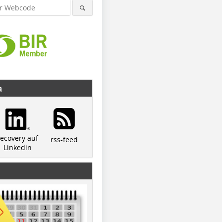
a
recovery auf
rss-feed
Linkedin