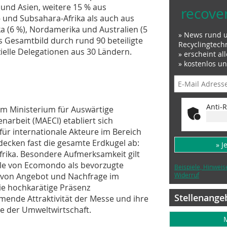
und Asien, weitere 15 % aus
recove
 und Subsahara-Afrika als auch aus
 (6 %), Nordamerika und Australien (5
» News rund 
s Gesamtbild durch rund 90 beteiligte
Recyclingtech
ielle Delegationen aus 30 Ländern.
» erscheint al
» kostenlos u
Anti-R
em Ministerium für Auswärtige
arbeit (MAECI) etabliert sich
für internationale Akteure im Bereich
ecken fast die gesamte Erdkugel ab:
» J
frika. Besondere Aufmerksamkeit gilt
le von Ecomondo als bevorzugte
Beispiele, Hinweis
 von Angebot und Nachfrage im
Widerruf
Die hochkarätige Präsenz
Stellenange
hmende Attraktivität der Messe und ihre
re der Umweltwirtschaft.