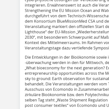
integrieren. Erwähnenswert ist auch die Vera
Strengthening the EU Mission Ocean and Wate
durchgeführt von dem Technisch-Wissenscha
dem Konsortium BlueMissionMed CSA und de
Veranstaltung markiert den offiziellen Start d
Lighthouse“ der EU-Mission „Wiederherstellu
2030“, mit besonderem Schwerpunkt auf Maßn
Kontext des Mittelmeerraums. Im Rahmen vo
Veranstaltungstage dazu vertiefende Sympos
Die Entwicklungen in der Bioökonomie sowie
-überwachung werden in den für Mittwoch, d
„What bioeconomy for the next generation? E
entrepreneurship opportunities across the M
sky to ground: Earth observation for sustaina
behandelt. Die Veranstaltungen werden vom 
Ausschuss von Ecomondo in Zusammenarbeit m
zirkuläre Bioökonomie bzw. dem Polytechnik
selben Tag steht „Waste Shipment Regulation 
post consumer textiles“ von Ecomondo und U