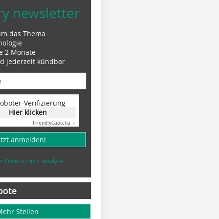
ry newsletter
um das Thema
nologie
le 2 Monate
nd jederzeit kündbar
oboter-Verifizierung
Hier klicken
Friendly
Captcha ⇗
etzt anmelden!
e: Datenschutz, Analyse,
bote
Mehr Stellen