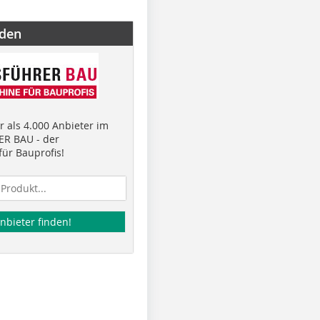
nden
 als 4.000 Anbieter im
R BAU - der
ür Bauprofis!
nbieter finden!