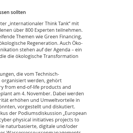
ssen sollten
er „internationaler Think Tank“ mit
enen über 800 Experten teilnehmen.
eifende Themen wie Green Financing,
ökologische Regeneration. Auch Öko-
kation stehen auf der Agenda – ein
 die die ökologische Transformation
tungen, die vom Technisch-
organisiert werden, gehört
ry from end-of-life products and
geplant am 4. November. Dabei werden
rität erhöhen und Umweltvorteile in
nten, vorgestellt und diskutiert.
 Fokus der Podiumsdiskussion „European
ber-physical initiatives projects to
ie naturbasierte, digitale und/oder
 des Wasserressourcenmanagements