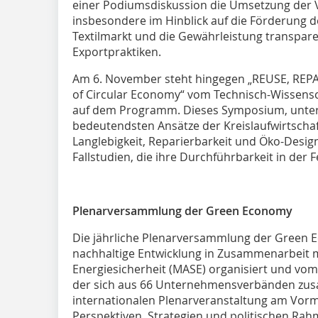
einer Podiumsdiskussion die Umsetzung der V
insbesondere im Hinblick auf die Förderung d
Textilmarkt und die Gewährleistung transpar
Exportpraktiken.
Am 6. November steht hingegen „REUSE, REPAI
of Circular Economy“ vom Technisch-Wissens
auf dem Programm. Dieses Symposium, untertei
bedeutendsten Ansätze der Kreislaufwirtsch
Langlebigkeit, Reparierbarkeit und Öko-Desig
Fallstudien, die ihre Durchführbarkeit in der 
Plenarversammlung der Green Economy
Die jährliche Plenarversammlung der Green E
nachhaltige Entwicklung in Zusammenarbeit 
Energiesicherheit (MASE) organisiert und vo
der sich aus 66 Unternehmensverbänden zusa
internationalen Plenarveranstaltung am Vorm
Perspektiven, Strategien und politischen 