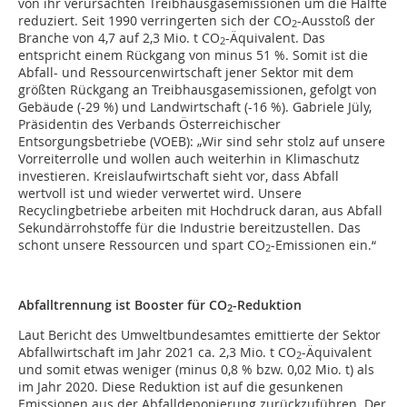
von ihr verursachten Treibhausgasemissionen um die Hälfte
reduziert. Seit 1990 verringerten sich der CO
-Ausstoß der
2
Branche von 4,7 auf 2,3 Mio. t CO
-Äquivalent. Das
2
entspricht einem Rückgang von minus 51 %. Somit ist die
Abfall- und Ressourcenwirtschaft jener Sektor mit dem
größten Rückgang an Treibhausgasemissionen, gefolgt von
Gebäude (-29 %) und Landwirtschaft (-16 %). Gabriele Jüly,
Präsidentin des Verbands Österreichischer
Entsorgungsbetriebe (VOEB): „Wir sind sehr stolz auf unsere
Vorreiterrolle und wollen auch weiterhin in Klimaschutz
investieren. Kreislaufwirtschaft sieht vor, dass Abfall
wertvoll ist und wieder verwertet wird. Unsere
Recyclingbetriebe arbeiten mit Hochdruck daran, aus Abfall
Sekundärrohstoffe für die Industrie bereitzustellen. Das
schont unsere Ressourcen und spart CO
-Emissionen ein.“
2
Abfalltrennung ist Booster für CO
-Reduktion
2
Laut Bericht des Umweltbundesamtes emittierte der Sektor
Abfallwirtschaft im Jahr 2021 ca. 2,3 Mio. t CO
-Äquivalent
2
und somit etwas weniger (minus 0,8 % bzw. 0,02 Mio. t) als
im Jahr 2020. Diese Reduktion ist auf die gesunkenen
Emissionen aus der Abfalldeponierung zurückzuführen. Der