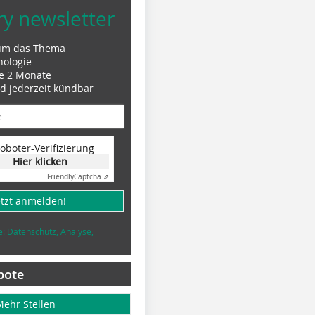
ry newsletter
um das Thema
nologie
le 2 Monate
nd jederzeit kündbar
oboter-Verifizierung
Hier klicken
Friendly
Captcha ⇗
etzt anmelden!
e: Datenschutz, Analyse,
bote
Mehr Stellen