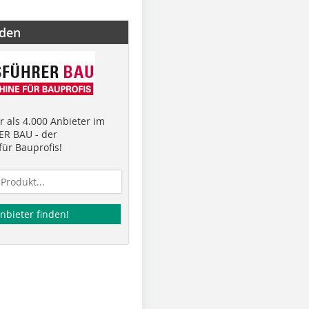
nden
 als 4.000 Anbieter im
R BAU - der
ür Bauprofis!
nbieter finden!