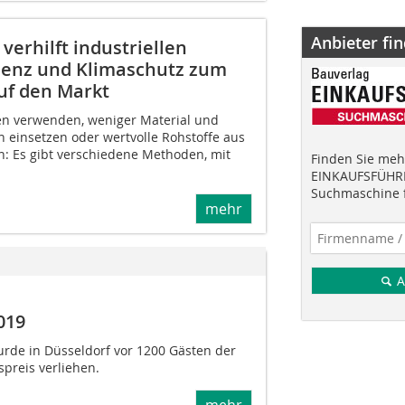
Anbieter fi
rhilft industriellen
zienz und Klimaschutz zum
auf den Markt
en verwenden, weniger Material und
n einsetzen oder wertvolle Rohstoffe aus
: Es gibt verschiedene Methoden, mit
Finden Sie mehr
EINKAUFSFÜHRE
Suchmaschine f
mehr
A
019
rde in Düsseldorf vor 1200 Gästen der
preis verliehen.
mehr