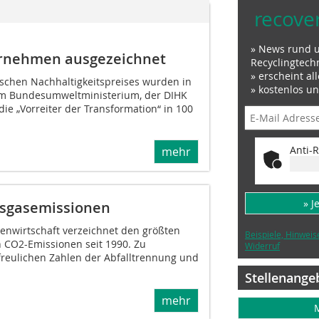
recove
» News rund 
ernehmen ausgezeichnet
Recyclingtech
» erscheint al
chen Nach­haltigkeitspreises wurden in
» kostenlos u
m Bundesumweltministerium, der DIHK
e „Vorreiter der Transformation“ in 100
Anti-R
mehr
» J
ausgasemissionen
cenwirtschaft verzeichnet den größten
Beispiele, Hinweis
n CO2-Emissionen seit 1990. Zu
Widerruf
freulichen Zahlen der Abfalltrennung und
Stellenange
mehr