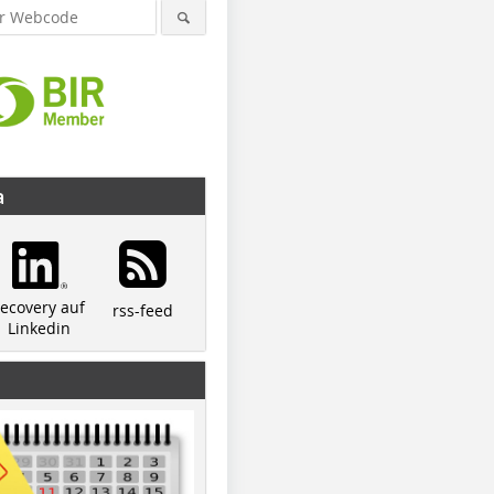
a
recovery auf
rss-feed
Linkedin