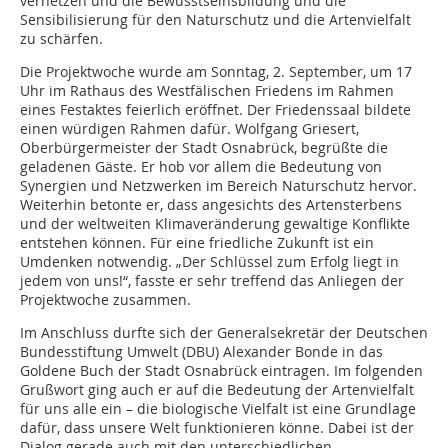
vernetzen und die Bewusstseinsbildung und die
Sensibilisierung für den Naturschutz und die Artenvielfalt
zu schärfen.
Die Projektwoche wurde am Sonntag, 2. September, um 17
Uhr im Rathaus des Westfälischen Friedens im Rahmen
eines Festaktes feierlich eröffnet. Der Friedenssaal bildete
einen würdigen Rahmen dafür. Wolfgang Griesert,
Oberbürgermeister der Stadt Osnabrück, begrüßte die
geladenen Gäste. Er hob vor allem die Bedeutung von
Synergien und Netzwerken im Bereich Naturschutz hervor.
Weiterhin betonte er, dass angesichts des Artensterbens
und der weltweiten Klimaveränderung gewaltige Konflikte
entstehen können. Für eine friedliche Zukunft ist ein
Umdenken notwendig. „Der Schlüssel zum Erfolg liegt in
jedem von uns!“, fasste er sehr treffend das Anliegen der
Projektwoche zusammen.
Im Anschluss durfte sich der Generalsekretär der Deutschen
Bundesstiftung Umwelt (DBU) Alexander Bonde in das
Goldene Buch der Stadt Osnabrück eintragen. Im folgenden
Grußwort ging auch er auf die Bedeutung der Artenvielfalt
für uns alle ein – die biologische Vielfalt ist eine Grundlage
dafür, dass unsere Welt funktionieren könne. Dabei ist der
Dialog gerade auch mit den unterschiedlichen