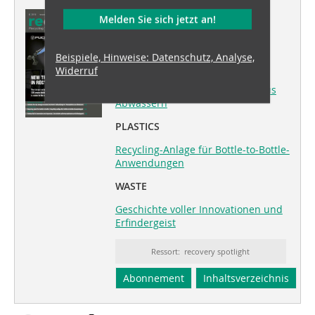
Dieser Artikel erschien in
Melden Sie sich jetzt an!
recovery 06/2018
Beispiele, Hinweise: Datenschutz, Analyse,
SEWAGE SLUDGE
Widerruf
Behandlung von Rückständen aus
Abwässern
PLASTICS
Recycling-Anlage für Bottle-to-Bottle-
Anwendungen
WASTE
Geschichte voller Innovationen und
Erfindergeist
Ressort: recovery spotlight
Abonnement
Inhaltsverzeichnis