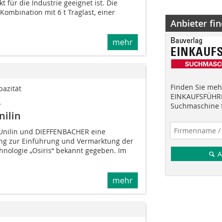
t für die Industrie geeignet ist. Die
Kombination mit 6 t Traglast, einer
Anbieter fi
mehr
Finden Sie mehr
pazität
EINKAUFSFÜHRE
e
Suchmaschine f
nilin
Unilin und DIEFFEN­BACHER eine
ng zur Einführung und Vermarktung der
echnologie „Osiris“ bekannt gegeben. Im
A
mehr