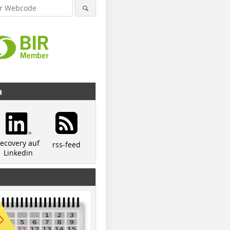
a
recovery auf
rss-feed
Linkedin