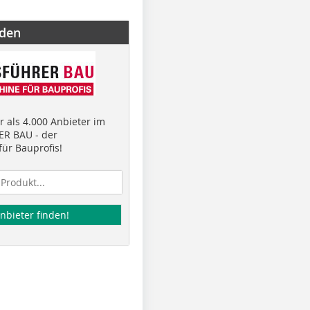
nden
 als 4.000 Anbieter im
R BAU - der
ür Bauprofis!
nbieter finden!