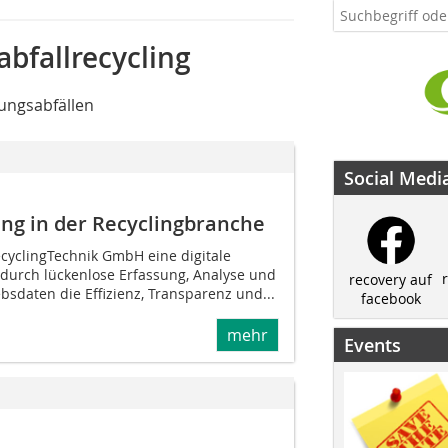
bfallrecycling
ungsabfällen
Social Medi
rung in der Recyclingbranche
ecyclingTechnik GmbH eine digitale
e durch lückenlose Erfassung, Analyse und
recovery auf
ebsdaten die Effizienz, Transparenz und...
facebook
mehr
Events