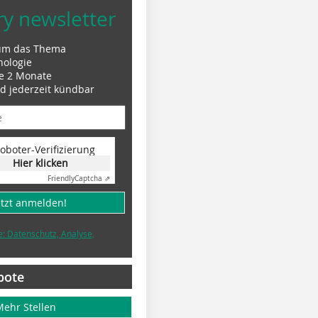
ry newsletter
um das Thema
nologie
le 2 Monate
nd jederzeit kündbar
oboter-Verifizierung
Hier klicken
Friendly
Captcha ⇗
etzt anmelden!
e: Datenschutz, Analyse,
bote
Mehr Stellen