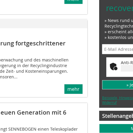
recove
» News rund 
Recyclingtech
» erscheint al
» kostenlos u
hrung fortgeschrittener
überwachung und des maschinellen
Anti-R
igerung in der Recyclingindustrie
de Zeit- und Kosteneinsparungen.
nsoren...
» J
mehr
Beispiele, Hinweis
Widerruf
euen Generation mit 6
Stellenange
ingt SENNEBOGEN einen Teleskoplader