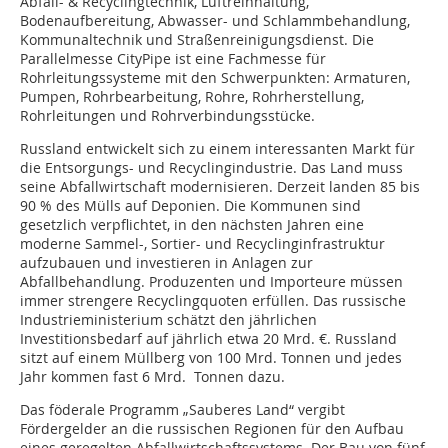
Abfall- & Recyclingtechnik, Luftreinhaltung,
Bodenaufbereitung, Abwasser- und Schlammbehandlung,
Kommunaltechnik und Straßenreinigungsdienst. Die
Parallelmesse CityPipe ist eine Fachmesse für
Rohrleitungssysteme mit den Schwerpunkten: Armaturen,
Pumpen, Rohrbearbeitung, Rohre, Rohrherstellung,
Rohrleitungen und Rohrverbindungsstücke.
Russland entwickelt sich zu einem interessanten Markt für
die Entsorgungs- und Recyclingindustrie. Das Land muss
seine Abfallwirtschaft modernisieren. Derzeit landen 85 bis
90 % des Mülls auf Deponien. Die Kommunen sind
gesetzlich verpflichtet, in den nächsten Jahren eine
moderne Sammel-, Sortier- und Recyclinginfrastruktur
aufzubauen und investieren in Anlagen zur
Abfallbehandlung. Produzenten und Importeure müssen
immer strengere Recyclingquoten erfüllen. Das russische
Industrieministerium schätzt den jährlichen
Investitionsbedarf auf jährlich etwa 20 Mrd. €. Russland
sitzt auf einem Müllberg von 100 Mrd. Tonnen und jedes
Jahr kommen fast 6 Mrd. Tonnen dazu.
Das föderale Programm „Sauberes Land“ vergibt
Fördergelder an die russischen Regionen für den Aufbau
eines geregelten Abfallwirtschaftssystems. Der Bau von fünf