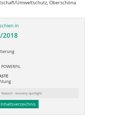
irtschaft/Umweltschutz, Oberschöna
schien in
1/2018
rtierung
t POWERFIL
ASTE
chtung
Ressort: recovery spotlight
Inhaltsverzeichnis