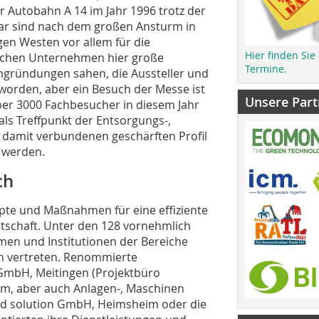
r Autobahn A 14 im Jahr 1996 trotz der
war sind nach dem großen Ansturm in
gen Westen vor allem für die
Hier finden Sie
ichen Unternehmen hier große
Termine.
gründungen sahen, die Aussteller und
worden, aber ein Besuch der Messe ist
Unsere Part
er 3000 Fachbesucher in diesem Jahr
als Treffpunkt der Entsorgungs-,
 damit verbundenen geschärften Profil
t werden.
ch
pte und Maßnahmen für eine effiziente
rtschaft. Unter den 128 vornehmlich
men und Institutionen der Bereiche
rn vertreten. Renommierte
GmbH, Meitingen (Projektbüro
, aber auch Anlagen-, Maschinen
und solution GmbH, Heimsheim oder die