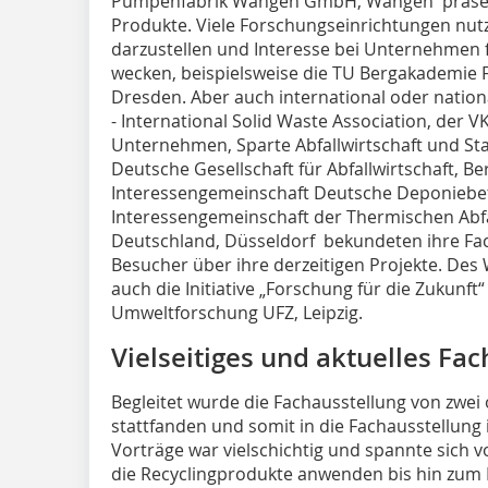
Pumpenfabrik Wangen GmbH, Wangen präsent
Produkte. Viele Forschungseinrichtungen nut
darzustellen und Interesse bei Unternehmen 
wecken, beispielsweise die TU Bergakademie 
Dresden. Aber auch international oder nationa
- International Solid Waste Association, der
Unternehmen, Sparte Abfallwirtschaft und Sta
Deutsche Gesellschaft für Abfallwirtschaft, Ber
Interessengemeinschaft Deutsche Deponiebetr
Interessengemeinschaft der Thermischen Abf
Deutschland, Düsseldorf bekundeten ihre Fa
Besucher über ihre derzeitigen Projekte. Des 
auch die Initiative „Forschung für die Zukunf
Umweltforschung UFZ, Leipzig.
Vielseitiges und aktuelles F
Begleitet wurde die Fachausstellung von zwei o
stattfanden und somit in die Fachausstellung 
Vorträge war vielschichtig und spannte sich 
die Recyclingprodukte anwenden bis hin zum 