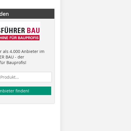
nden
 als 4.000 Anbieter im
R BAU - der
ür Bauprofis!
nbieter finden!