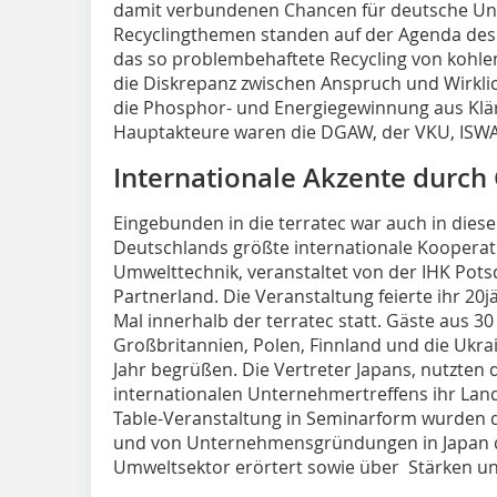
damit verbundenen Chancen für deutsche Un
Recyclingthemen standen auf der Agenda des
das so problembehaftete Recycling von kohlen
die Diskrepanz zwischen Anspruch und Wirklic
die Phosphor- und Energiegewinnung aus Klä
Hauptakteure waren die DGAW, der VKU, ISWA
Internationale Akzente durch
Eingebunden in die terratec war auch in diese
Deutschlands größte internationale Kooperat
Umwelttechnik, veranstaltet von der IHK Pot
Partnerland. Die Veranstaltung feierte ihr 20
Mal innerhalb der terratec statt. Gäste aus 3
Großbritannien, Polen, Finnland und die Ukra
Jahr begrüßen. Die Vertreter Japans, nutzten
internationalen Unternehmertreffens ihr Land
Table-Veranstaltung in Seminarform wurden di
und von Unternehmensgründungen in Japan da
Umweltsektor erörtert sowie über Stärken un