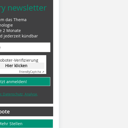
ry newsletter
um das Thema
nologie
le 2 Monate
nd jederzeit kündbar
oboter-Verifizierung
Hier klicken
Friendly
Captcha ⇗
etzt anmelden!
e: Datenschutz, Analyse,
bote
Mehr Stellen