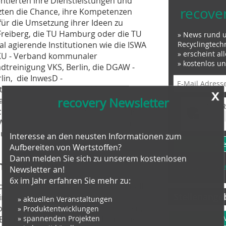
ierten ihre Dienstleistungen und
recove
zten die Chance, ihre Kompetenzen
für die Umsetzung ihrer Ideen zu
Freiberg, die TU Hamburg oder die TU
» News rund 
l agierende Institutionen wie die ISWA
Recyclingtech
» erscheint al
 VKU - Verband kommunaler
» kostenlos u
dtreinigung VKS, Berlin, die DGAW -
lin, die InwesD -
x
eiber, Köln oder die ITAD –
recovery Newsletter
allbehandlungsanlagen in
Anti-R
chkompetenzen und instruierten die
Weiteren zählten zu den Ausstellern
Interesse an den neusten Informationen zum
t“ und das Helmholtz-Zentrum für
Aufbereiten von Wertstoffen?
» J
Dann melden Sie sich zu unserem kostenlosen
Newsletter an!
achprogramm
Beispiele, Hinweis
6x im Jahr erfahren Sie mehr zu:
Widerruf
ffene Foren, die direkt in der Glashalle
» aktuellen Veranstaltungen
Stellenange
intergiert waren. Die Thematik der
» Produktentwicklungen
von der Vorstellung von Unternehmen,
» spannenden Projekten
Energiewandel in Frankreich und die
» jederzeit kündbar