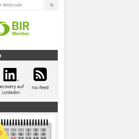
a
recovery auf
rss-feed
Linkedin