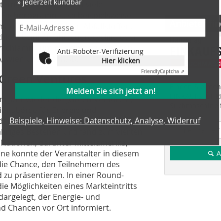
ternehmen. Aber auch viele
 Fachprogramms, so beispielsweise
Anbieter fi
stofffaserverstärkten Abfallstoffen,
hkeit beim Altfahrzeugrecycling oder
Anti-Roboter-Verifizierung
rschlamm, um nur einige zu nennen.
Hier klicken
, Wien und die ITAD.
Friendly
Captcha ⇗
 Green Ventures
Melden Sie sich jetzt an!
Finden Sie mehr
EINKAUFSFÜHRE
m Jahr wieder die „Green Ventures“,
Suchmaschine f
ionsbörse für Energie und
Beispiele, Hinweise: Datenschutz, Analyse, Widerruf
sdam mit Japan als diesjährigem
jähriges Bestehen und fand zum vierten
0 Nationen, darunter Mittelamerika,
ine konnte der Veranstalter in diesem
A
 die Chance, den Teilnehmern des
 zu präsentieren. In einer Round-
e Möglichkeiten eines Markteintritts
rgelegt, der Energie- und
d Chancen vor Ort informiert.