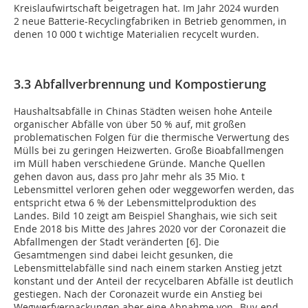
Kreislaufwirtschaft beigetragen hat. Im Jahr 2024 wurden
2 neue Batterie-Recyclingfabriken in Betrieb genommen, in
denen 10 000 t wichtige Materialien recycelt wurden.
3.3 Abfallverbrennung und Kompostierung
Haushaltsabfälle in Chinas Städten weisen hohe Anteile
organischer Abfälle von über 50 % auf, mit großen
problematischen Folgen für die thermische Verwertung des
Mülls bei zu geringen Heizwerten. Große Bioabfallmengen
im Müll haben verschiedene Gründe. Manche Quellen
gehen davon aus, dass pro Jahr mehr als 35 Mio. t
Lebensmittel verloren gehen oder weggeworfen werden, das
entspricht etwa 6 % der Lebensmittelproduktion des
Landes. Bild 10 zeigt am Beispiel Shanghais, wie sich seit
Ende 2018 bis Mitte des Jahres 2020 vor der Coronazeit die
Abfallmengen der Stadt veränderten [6]. Die
Gesamtmengen sind dabei leicht gesunken, die
Lebensmittelabfälle sind nach einem starken Anstieg jetzt
konstant und der Anteil der recycelbaren Abfälle ist deutlich
gestiegen. Nach der Coronazeit wurde ein Anstieg bei
Wegwerfverpackungen aber eine Abnahme von „Buy-end-