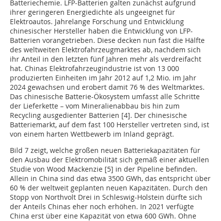
Batteriechemie. LFP-Batterien galten zunächst aufgrund
ihrer geringeren Energiedichte als ungeeignet für
Elektroautos. Jahrelange Forschung und Entwicklung
chinesischer Hersteller haben die Entwicklung von LFP-
Batterien vorangetrieben. Diese decken nun fast die Hälfte
des weltweiten Elektrofahrzeugmarktes ab, nachdem sich
ihr Anteil in den letzten fünf Jahren mehr als verdreifacht
hat. Chinas Elektrofahrzeugindustrie ist von 13 000
produzierten Einheiten im Jahr 2012 auf 1,2 Mio. im Jahr
2024 gewachsen und erobert damit 76 % des Weltmarktes.
Das chinesische Batterie-Ökosystem umfasst alle Schritte
der Lieferkette – vom Mineralienabbau bis hin zum
Recycling ausgedienter Batterien [4]. Der chinesische
Batteriemarkt, auf dem fast 100 Hersteller vertreten sind, ist
von einem harten Wettbewerb im Inland geprägt.
Bild 7 zeigt, welche großen neuen Batteriekapazitäten für
den Ausbau der Elektromobilität sich gemäß einer aktuellen
Studie von Wood Mackenzie [5] in der Pipeline befinden.
Allein in China sind das etwa 3500 GWh, das entspricht über
60 % der weltweit geplanten neuen Kapazitäten. Durch den
Stopp von Northvolt Drei in Schleswig-Holstein dürfte sich
der Anteils Chinas eher noch erhöhen. In 2021 verfügte
China erst über eine Kapazität von etwa 600 GWh. Ohne