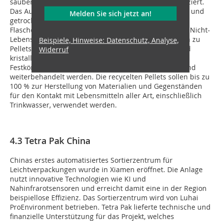
saubere und 20 000 t ultrareine Polyesterchips produziert.
Das Ausgangsmaterial besteht aus heiß gewaschenen und
Melden Sie sich jetzt an!
getrockneten PET-Flocken aus gesammeltem
Flaschenmaterial, welches nicht mehr als 5 % PET aus Nicht-
Lebensmittelanwendungen enthält. Die Flakes werden zu
Beispiele, Hinweise: Datenschutz, Analyse,
Pellets extrudiert, die in einem Reaktor getrocknet und
Widerruf
kristallisiert und anschließend in einem
Festkörperpolymerisationsreaktor (SSP) vorgewärmt und
weiterbehandelt werden. Die recycelten Pellets sollen bis zu
100 % zur Herstellung von Materialien und Gegenständen
für den Kontakt mit Lebensmitteln aller Art, einschließlich
Trinkwasser, verwendet werden.
4.3 Tetra Pak China
Chinas erstes automatisiertes Sortierzentrum für
Leichtverpackungen wurde in Xiamen eröffnet. Die Anlage
nutzt innovative Technologien wie KI und
Nahinfrarotsensoren und erreicht damit eine in der Region
beispiellose Effizienz. Das Sortierzentrum wird von Luhai
ProEnvironment betrieben. Tetra Pak lieferte technische und
finanzielle Unterstützung für das Projekt, welches