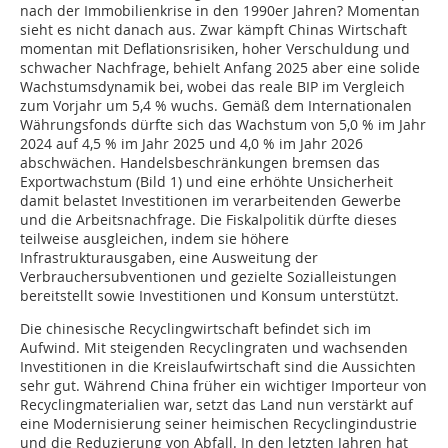
nach der Immobilienkrise in den 1990er Jahren? Momentan
sieht es nicht danach aus. Zwar kämpft Chinas Wirtschaft
momentan mit Deflationsrisiken, hoher Verschuldung und
schwacher Nachfrage, behielt Anfang 2025 aber eine solide
Wachstumsdynamik bei, wobei das reale BIP im Vergleich
zum Vorjahr um 5,4 % wuchs. Gemäß dem Internationalen
Währungsfonds dürfte sich das Wachstum von 5,0 % im Jahr
2024 auf 4,5 % im Jahr 2025 und 4,0 % im Jahr 2026
abschwächen. Handelsbeschränkungen bremsen das
Exportwachstum (Bild 1) und eine erhöhte Unsicherheit
damit belastet Investitionen im verarbeitenden Gewerbe
und die Arbeitsnachfrage. Die Fiskalpolitik dürfte dieses
teilweise ausgleichen, indem sie höhere
Infrastrukturausgaben, eine Ausweitung der
Verbrauchersubventionen und gezielte Sozialleistungen
bereitstellt sowie Investitionen und Konsum unterstützt.
Die chinesische Recyclingwirtschaft befindet sich im
Aufwind. Mit steigenden Recyclingraten und wachsenden
Investitionen in die Kreislaufwirtschaft sind die Aussichten
sehr gut. Während China früher ein wichtiger Importeur von
Recyclingmaterialien war, setzt das Land nun verstärkt auf
eine Modernisierung seiner heimischen Recyclingindustrie
und die Reduzierung von Abfall. In den letzten Jahren hat