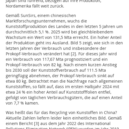
Japan sind führend, bezogen auf ihre Produktion,
Nordamerika fällt weit zurück.
Gemäß SunSirs, einem chinesischen
Marktforschungsunternehmen, wuchs die
Kunststoffproduktion des Landes in den letzten 5 Jahren um
durchschnittlich 5,1 %. 2025 wird bei gleichbleibendem
Wachstum ein Wert von 131,5 Mta erreicht. Ein hoher Anteil
der Produktion geht ins Ausland. Bild 5 zeigt, wie sich in den
letzten Jahren der Verbrauch und insbesondere der
Prokopf-Verbrauch verändert hat [2]. Für dieses Jahr wird
ein Verbrauch von 117,67 Mta prognostiziert und ein
Prokopf-Verbrauch von 82 kg. Nach einem kurzen Anstieg
bis 2030 soll der Kunststoffverbrauch auf 111.5 Mta
geringfügig abnehmen, der Prokopf-Verbrauch sinkt auf
etwa 80 kg. Betrachtet man die Nachfrage nach allgemeinen
Kunststoffen, so fällt auf, dass im ersten Halbjahr 2024 mit
etwa 24 % ein hoher Anteil auf Kunststofffolien entfiel,
gefolgt von täglichen Verbrauchsgütern, die auf einen Anteil
von 7,7 % kamen.
Was heißt das für das Recycling von Kunstoffen in China?
Aktuelle Zahlen liefern leider kein einheitliches Bild. Gemäß
einem Bericht [3] aus dem Jahr 2022 des International
Pollutions Elimination Network (IPEN) wurden im Jahr 2019