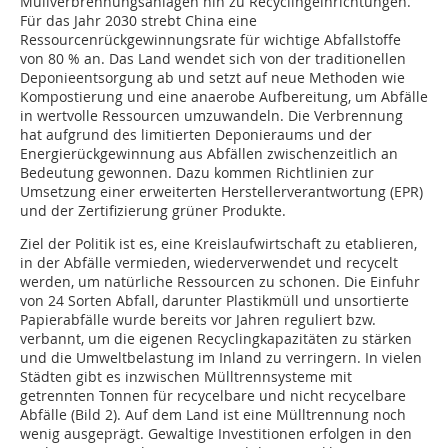
Müllverbrennungsanlagen hin zu Recyclingeinrichtungen.
Für das Jahr 2030 strebt China eine
Ressourcenrückgewinnungsrate für wichtige Abfallstoffe
von 80 % an. Das Land wendet sich von der traditionellen
Deponieentsorgung ab und setzt auf neue Methoden wie
Kompostierung und eine anaerobe Aufbereitung, um Abfälle
in wertvolle Ressourcen umzuwandeln. Die Verbrennung
hat aufgrund des limitierten Deponieraums und der
Energierückgewinnung aus Abfällen zwischenzeitlich an
Bedeutung gewonnen. Dazu kommen Richtlinien zur
Umsetzung einer erweiterten Herstellerverantwortung (EPR)
und der Zertifizierung grüner Produkte.
Ziel der Politik ist es, eine Kreislaufwirtschaft zu etablieren,
in der Abfälle vermieden, wiederverwendet und recycelt
werden, um natürliche Ressourcen zu schonen. Die Einfuhr
von 24 Sorten Abfall, darunter Plastikmüll und unsortierte
Papierabfälle wurde bereits vor Jahren reguliert bzw.
verbannt, um die eigenen Recyclingkapazitäten zu stärken
und die Umweltbelastung im Inland zu verringern. In vielen
Städten gibt es inzwischen Mülltrennsysteme mit
getrennten Tonnen für recycelbare und nicht recycelbare
Abfälle (Bild 2). Auf dem Land ist eine Mülltrennung noch
wenig ausgeprägt. Gewaltige Investitionen erfolgen in den