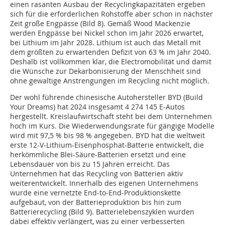
einen rasanten Ausbau der Recyclingkapazitäten ergeben
sich für die erforderlichen Rohstoffe aber schon in nächster
Zeit große Engpässe (Bild 8). Gemäß Wood Mackenzie
werden Engpässe bei Nickel schon im Jahr 2026 erwartet,
bei Lithium im Jahr 2028. Lithium ist auch das Metall mit
dem größten zu erwartenden Defizit von 63 % im Jahr 2040.
Deshalb ist vollkommen klar, die Electromobilität und damit
die Wünsche zur Dekarbonisierung der Menschheit sind
ohne gewaltige Anstrengungen im Recycling nicht möglich.
Der wohl führende chinesische Autohersteller BYD (Build
Your Dreams) hat 2024 insgesamt 4 274 145 E-Autos
hergestellt. Kreislaufwirtschaft steht bei dem Unternehmen
hoch im Kurs. Die Wiederwendungsrate für gängige Modelle
wird mit 97,5 % bis 98 % angegeben. BYD hat die weltweit
erste 12-V-Lithium-Eisenphosphat-Batterie entwickelt, die
herkömmliche Blei-Säure-Batterien ersetzt und eine
Lebensdauer von bis zu 15 Jahren erreicht. Das
Unternehmen hat das Recycling von Batterien aktiv
weiterentwickelt. Innerhalb des eigenen Unternehmens
wurde eine vernetzte End-to-End-Produktionskette
aufgebaut, von der Batterieproduktion bis hin zum
Batterierecycling (Bild 9). Batterielebenszyklen wurden
dabei effektiv verlängert, was zu einer verbesserten