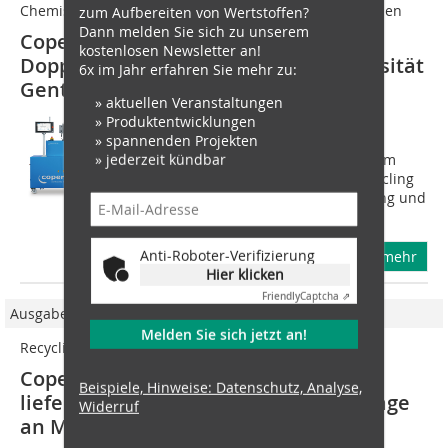
Chemisches Recyceln von gemischten Kunststoffabfällen
zum Aufbereiten von Wertstoffen?
Dann melden Sie sich zu unserem
Coperion liefert
kostenlosen Newsletter an!
Doppelschneckenextruder an Universität
6x im Jahr erfahren Sie mehr zu:
Gent
» aktuellen Veranstaltungen
» Produktentwicklungen
Kunststoffabfälle, speziell
» spannenden Projekten
Verpackungsabfälle, liegen häufig
» jederzeit kündbar
ausschließlich als Gemische mit hohem
Verschmutzungsgrad vor. Deren Recycling
ist zumeist schwierig, da die Sortierung und
Reinigung...
Anti-Roboter-Verifizierung
mehr
Hier klicken
Friendly
Captcha ⇗
Ausgabe 04/2024
Melden Sie sich jetzt an!
Recyclinganlage für PET-Flaschen aus einer Hand
Coperion und Herbold Meckesheim
Beispiele, Hinweise: Datenschutz, Analyse,
liefern Bottle-to-Bottle Recycling-Anlage
Widerruf
an Magpet