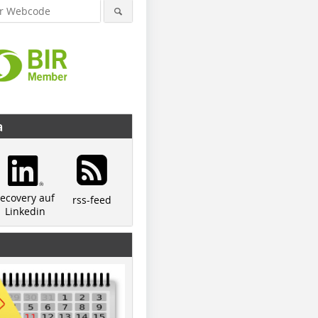
a
recovery auf
rss-feed
Linkedin