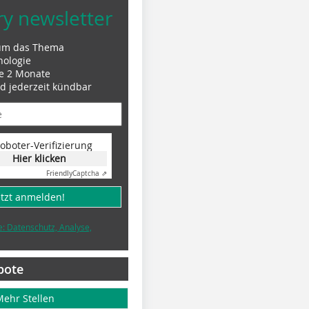
ry newsletter
um das Thema
nologie
le 2 Monate
nd jederzeit kündbar
oboter-Verifizierung
Hier klicken
Friendly
Captcha ⇗
etzt anmelden!
e: Datenschutz, Analyse,
bote
Mehr Stellen