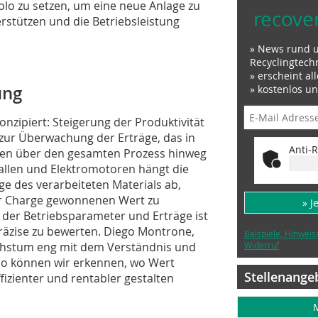
olo zu setzen, um eine neue Anlage zu
recove
rstützen und die Betriebsleistung
» News rund 
Recyclingtech
» erscheint al
ung
» kostenlos u
nzipiert: Steigerung der Produktivität
zur Überwachung der Erträge, das in
Anti-R
Daten über den gesamten Prozess hinweg
tallen und Elektromotoren hängt die
ge des verarbeiteten Materials ab,
er Charge gewonnenen Wert zu
» J
er Betriebsparameter und Erträge ist
 präzise zu bewerten. Diego Montrone,
Beispiele, Hinweis
Wachstum eng mit dem Verständnis und
Widerruf
so können wir erkennen, wo Wert
Stellenange
fizienter und rentabler gestalten