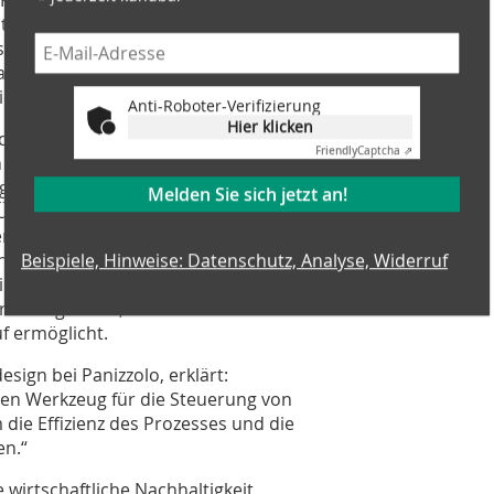
strument zur Optimierung von Qualität,
eses konsolidierte Know-how wurde in
das Metfer-Projekt den idealen Rahmen
etet.
Anti-Roboter-Verifizierung
Hier klicken
ttliches Chargenmanagement, mit dem
Friendly
Captcha ⇗
 Produktionsablauf hinweg verfolgt
äge und Energieverbrauch
Melden Sie sich jetzt an!
 Überwachung ermöglicht Prisma die
iert die Überprüfungszeiten und
 oder Ineffizienzen zu reagieren. Alle
Beispiele, Hinweise: Datenschutz, Analyse, Widerruf
ichert, vom Stromverbrauch in den
larmereignissen, was eine rückwirkende
uf ermöglicht.
sign bei Panizzolo, erklärt:
en Werkzeug für die Steuerung von
 die Effizienz des Prozesses und die
en.“
 wirtschaftliche Nachhaltigkeit