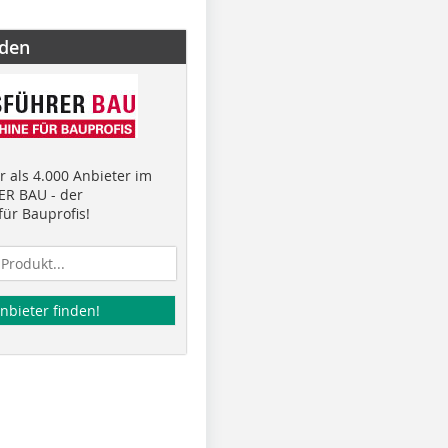
nden
 als 4.000 Anbieter im
R BAU - der
ür Bauprofis!
nbieter finden!