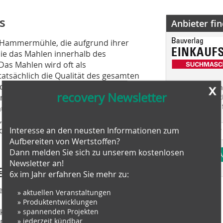
s
Anbieter fi
a-Hammermühle, die aufgrund ihrer
die das Mahlen innerhalb des
Das Mahlen wird oft als
tatsächlich die Qualität des gesamten
x
 die Mega-Mühle eine konsistentere
Finden Sie mehr
recovery Newsletter
mischen und passt sich effektiv an
EINKAUFSFÜHRE
Suchmaschine f
äufe an. Die Anlage ist außerdem mit
 der die Leistung voll ausschöpft und
logischer Upgrades vorbereitet ist.
Interesse an den neusten Informationen zum
Aufbereiten von Wertstoffen?
Dann melden Sie sich zu unserem kostenlosen
A
Newsletter an!
ger
6x im Jahr erfahren Sie mehr zu:
t, ist Prisma, die von Panizzolo intern
» aktuellen Veranstaltungen
en und unmittelbaren Überblick über
» Produktentwicklungen
ktionsweise basiert auf der direkten
» spannenden Projekten
» jederzeit kündbar
Recyclinganlagen, wo die