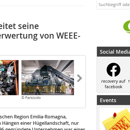
itet seine
Verwertung von WEEE-
Social Medi
recovery auf
facebook
© Panizzolo
© Panizzolo
Events
nischen Region Emilia-Romagna,
n Hängen einer Hügellandschaft, nur
1996 gegründete Unternehmen war eines