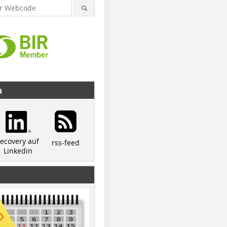
a
recovery auf
rss-feed
Linkedin
© Panizzolo
© Panizzolo