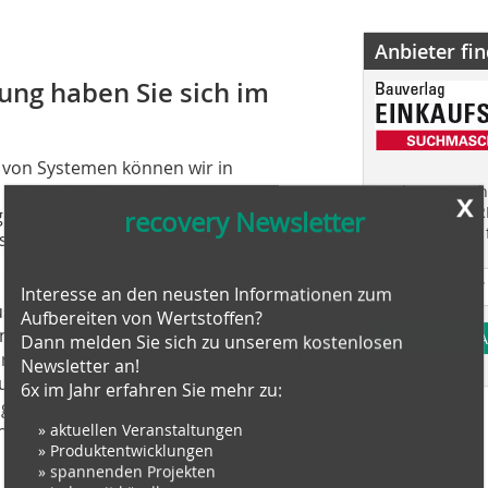
Anbieter fi
ung haben Sie sich im
e von Systemen können wir in
x
Im Jahr 2006 haben wir die erste
Finden Sie mehr
recovery Newsletter
EINKAUFSFÜHRE
n eröffnet, die auf die Behandlung
Suchmaschine f
off, Eisen und Glas spezialisiert ist. Im
für organische Abfälle in Betrieb
Interesse an den neusten Informationen zum
n Qualitätskompost gewonnen wird, der
Aufbereiten von Wertstoffen?
s verkauft wird. Wir verfügen über
Dann melden Sie sich zu unserem kostenlosen
gsanlage, die speziell für die
A
Newsletter an!
ipiert ist, aus denen wir Metalle, Glas
6x im Jahr erfahren Sie mehr zu:
r weiteren Diversifizierung unserer
ge für die Entsorgung von nicht
» aktuellen Veranstaltungen
n in die Liste unserer Leistungen
» Produktentwicklungen
» spannenden Projekten
» jederzeit kündbar