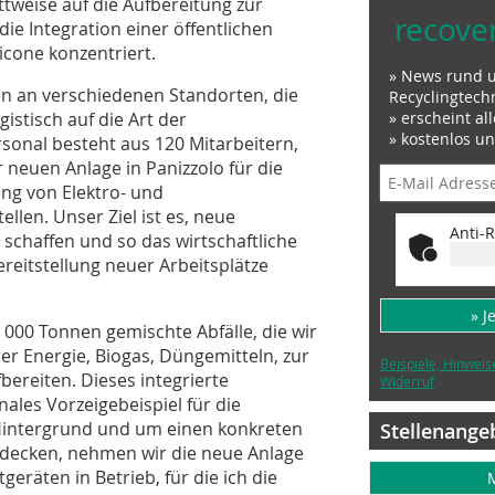
ittweise auf die Aufbereitung zur
recove
e Integration einer öffentlichen
icone konzentriert.
» News rund 
 an verschiedenen Standorten, die
Recyclingtech
istisch auf die Art der
» erscheint al
» kostenlos u
sonal besteht aus 120 Mitarbeitern,
 neuen Anlage in Panizzolo für die
g von Elektro- und
llen. Unser Ziel ist es, neue
Anti-R
schaffen und so das wirtschaftliche
eitstellung neuer Arbeitsplätze
» J
 000 Tonnen gemischte Abfälle, die wir
r Energie, Biogas, Düngemitteln, zur
Beispiele, Hinweis
ereiten. Dieses integrierte
Widerruf
ales Vorzeigebeispiel für die
Hintergrund und um einen konkreten
Stellenange
decken, nehmen wir die neue Anlage
geräten in Betrieb, für die ich die