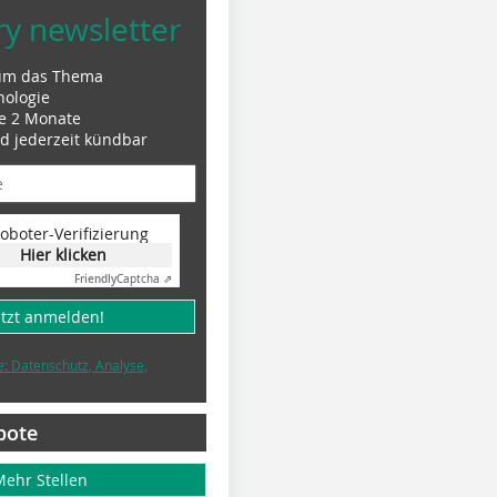
ry newsletter
um das Thema
nologie
le 2 Monate
nd jederzeit kündbar
oboter-Verifizierung
Hier klicken
Friendly
Captcha ⇗
etzt anmelden!
e: Datenschutz, Analyse,
bote
Mehr Stellen