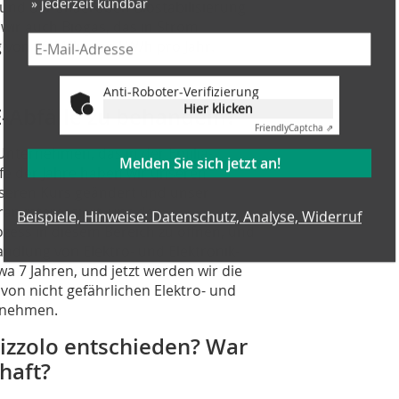
 und der anaeroben Biostabilisierung
wir auch Biogas, das in Strom
von 30 Millionen kW/h pro Jahr.
Anti-Roboter-Verifizierung
Hier klicken
-Abfälle zu behandeln?
Friendly
Captcha ⇗
 Unternehmen, das in der Emilia-
Melden Sie sich jetzt an!
e der Jahre haben wir unseren
nseren Kurs geändert und unser
Beispiele, Hinweise: Datenschutz, Analyse, Widerruf
n interessiert, uns der
zess in diesem Bereich zu öffnen, und
ndlung von Elektro- und Elektronik-
wa 7 Jahren, und jetzt werden wir die
on nicht gefährlichen Elektro- und
b nehmen.
izzolo entschieden? War
haft?