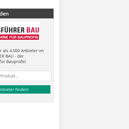
nden
 als 4.000 Anbieter im
R BAU - der
ür Bauprofis!
nbieter finden!