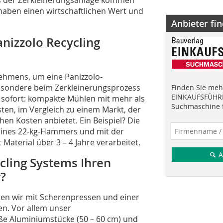
haben einen wirtschaftlichen Wert und
Anbieter fi
anizzolo Recycling
ehmens, um eine Panizzolo-
besondere beim Zerkleinerungsprozess
Finden Sie mehr
EINKAUFSFÜHRE
r sofort: kompakte Mühlen mit mehr als
Suchmaschine f
en, im Vergleich zu einem Markt, der
en Kosten anbietet. Ein Beispiel? Die
eines 22-kg-Hammers und mit der
Material über 3 – 4 Jahre verarbeitet.
A
cling Systems Ihren
r?
en wir mit Scherenpressen und einer
en. Vor allem unser
ße Aluminiumstücke (50 – 60 cm) und