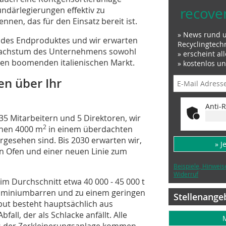
recove
undärlegierungen effektiv zu
nnen, das für den Einsatz bereit ist.
» News rund 
/a des Endproduktes und wir erwarten
Recyclingtech
swachstum des Unternehmens sowohl
» erscheint al
nen boomenden italienischen Markt.
» kostenlos u
en über Ihr
Anti-R
35 Mitarbeitern und 5 Direktoren, wir
2
enen 4000 m
in einem überdachten
rgesehen sind. Bis 2030 erwarten wir,
» J
en Ofen und einer neuen Linie zum
Beispiele, Hinweis
Widerruf
im Durchschnitt etwa 40 000 - 45 000 t
naluminiumbarren und zu einem geringen
Stellenange
tput besteht hauptsächlich aus
all, der als Schlacke anfällt. Alle
aus der Zerkleinerungsanlage kommen