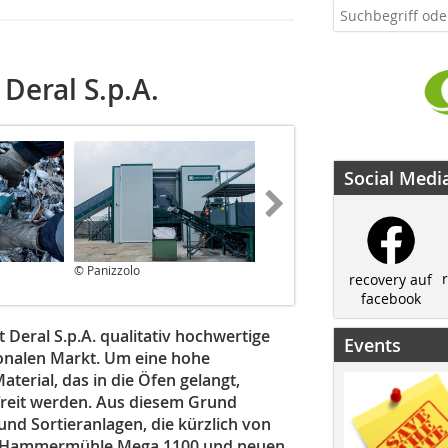
Deral S.p.A.
Social Medi
© Panizzolo
© Panizzolo
recovery auf
facebook
eral S.p.A. qualitativ hochwertige
Events
ionalen Markt. Um eine hohe
terial, das in die Öfen gelangt,
efreit werden. Aus diesem Grund
nd Sortieranlagen, die kürzlich von
en Hammermühle Mega 1100 und neuen