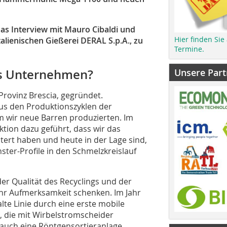
 das Interview mit Mauro Cibaldi und
Hier finden Sie
italienischen Gießerei DERAL S.p.A., zu
Termine.
Unsere Part
as Unternehmen?
Provinz Brescia, gegründet.
aus den Produktionszyklen der
 wir neue Barren produzierten. Im
ktion dazu geführt, dass wir das
ert haben und heute in der Lage sind,
ter-Profile in den Schmelzkreislauf
der Qualität des Recyclings und der
hr Aufmerksamkeit schenken. Im Jahr
te Linie durch eine erste mobile
t, die mit Wirbelstromscheider
r auch eine Röntgensortieranlage