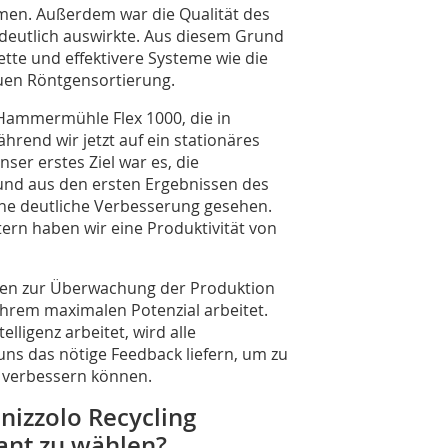
amen. Außerdem war die Qualität des
 deutlich auswirkte. Aus diesem Grund
ette und effektivere Systeme wie die
euen Röntgensortierung.
 Hammermühle Flex 1000, die in
rend wir jetzt auf ein stationäres
r erstes Ziel war es, die
und aus den ersten Ergebnissen des
ine deutliche Verbesserung gesehen.
tern haben wir eine Produktivität von
gien zur Überwachung der Produktion
ihrem maximalen Potenzial arbeitet.
elligenz arbeitet, wird alle
ns das nötige Feedback liefern, um zu
ie verbessern können.
nizzolo Recycling
ant zu wählen?