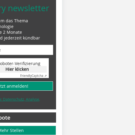
ry newsletter
um das Thema
nologie
le 2 Monate
nd jederzeit kündbar
oboter-Verifizierung
Hier klicken
Friendly
Captcha ⇗
etzt anmelden!
e: Datenschutz, Analyse,
bote
Mehr Stellen