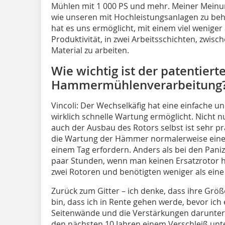
Mühlen mit 1 000 PS und mehr. Meiner Meinun
wie unseren mit Hochleistungsanlagen zu beh
hat es uns ermöglicht, mit einem viel wenige
Produktivität, in zwei Arbeitsschichten, zwi
Material zu arbeiten.
Wie wichtig ist der patentiert
Hammermühlenverarbeitung
Vincoli:
Der Wechselkäfig hat eine einfache und
wirklich schnelle Wartung ermöglicht. Nicht 
auch der Ausbau des Rotors selbst ist sehr p
die Wartung der Hämmer normalerweise eine
einem Tag erfordern. Anders als bei den Pani
paar Stunden, wenn man keinen Ersatzrotor ha
zwei Rotoren und benötigten weniger als eine
Zurück zum Gitter – ich denke, dass ihre Größe 
bin, dass ich in Rente gehen werde, bevor ich
Seitenwände und die Verstärkungen darunter a
den nächsten 10 Jahren einem Verschleiß unte