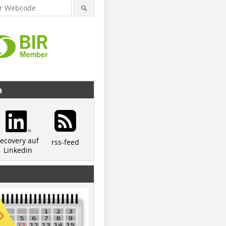
a
© Panizzolo
© Panizzolo
recovery auf
rss-feed
Linkedin