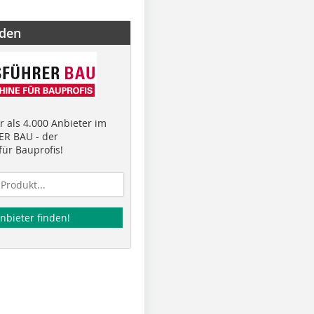
nden
 als 4.000 Anbieter im
R BAU - der
ür Bauprofis!
nbieter finden!