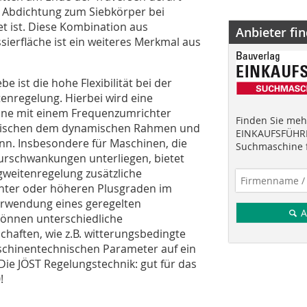
e Abdichtung zum Siebkörper bei
et ist. Diese Kombination aus
Anbieter fi
ssierfläche ist ein weiteres Merkmal aus
e ist die hohe Flexibilität bei der
nregelung. Hierbei wird eine
ine mit einem Frequenzumrichter
Finden Sie mehr
zwischen dem dynamischen Rahmen und
EINKAUFSFÜHRE
n. Insbesondere für Maschinen, die
Suchmaschine f
urschwankungen unterliegen, bietet
weitenregelung zusätzliche
inter oder höheren Plusgraden im
erwendung eines geregelten
A
 können unterschiedliche
haften, wie z.B. witterungsbedingte
schinentechnischen Parameter auf ein
ie JÖST Regelungstechnik: gut für das
!