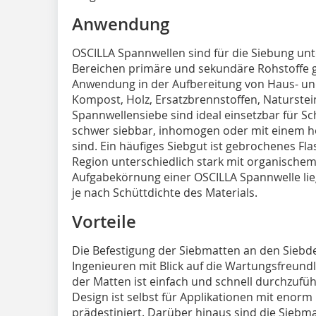
Anwendung
OSCILLA Spannwellen sind für die Siebung unt
Bereichen primäre und sekundäre Rohstoffe ge
Anwendung in der Aufbereitung von Haus- un
Kompost, Holz, Ersatzbrennstoffen, Naturstei
Spannwellensiebe sind ideal einsetzbar für Sc
schwer siebbar, inhomogen oder mit einem h
sind. Ein häufiges Siebgut ist gebrochenes Fl
Region unterschiedlich stark mit organischem 
Aufgabekörnung einer OSCILLA Spannwelle lie
je nach Schüttdichte des Materials.
Vorteile
Die Befestigung der Siebmatten an den Siebde
Ingenieuren mit Blick auf die Wartungsfreund
der Matten ist einfach und schnell durchzufü
Design ist selbst für Applikationen mit eno
prädestiniert. Darüber hinaus sind die Siebm