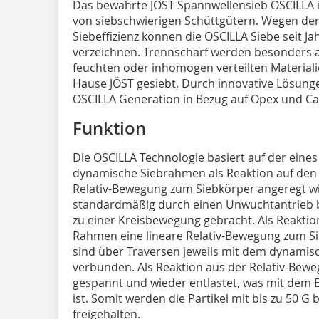
D‌as bewährte JÖST Spannwellensieb OSCILLA i
von siebschwierigen Schüttgütern. Wegen de
Siebeffizienz können die OSCILLA Siebe seit J
verzeichnen. Trennscharf werden besonders
feuchten oder inhomogen verteilten Material
Hause JÖST gesiebt. Durch innovative Lösunge
OSCILLA Generation in Bezug auf Opex und C
Funktion
Die OSCILLA Technologie basiert auf der ein
dynamische Siebrahmen als Reaktion auf den d
Relativ-Bewegung zum Siebkörper angeregt wir
standardmäßig durch einen Unwuchtantrieb b
zu einer Kreisbewegung gebracht. Als Reakti
Rahmen eine lineare Relativ-Bewegung zum S
sind über Traversen jeweils mit dem dynam
verbunden. Als Reaktion aus der Relativ-Bew
gespannt und wieder entlastet, was mit dem E
ist. Somit werden die Partikel mit bis zu 50 G
freigehalten.