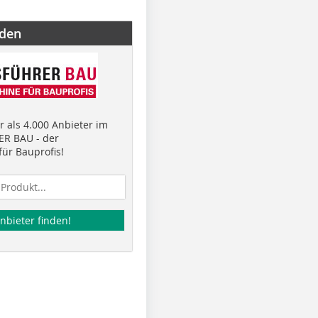
nden
 als 4.000 Anbieter im
R BAU - der
ür Bauprofis!
nbieter finden!