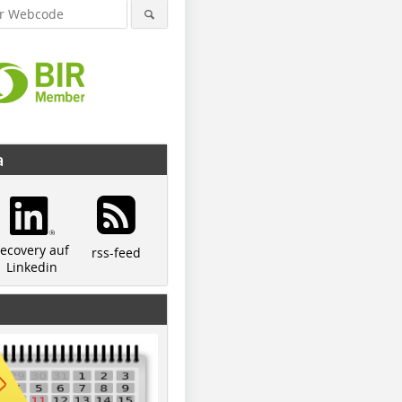
a
recovery auf
rss-feed
Linkedin
© JÖST
© JÖST