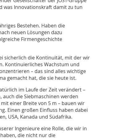
render Gesellschafter der JÖST-Gruppe
d was Innovationskraft damit zu tun
-jähriges Bestehen. Haben die
 nach neuen Lösungen dazu
folgreiche Firmengeschichte
i sicherlich die Kontinuität, mit der wir
en. Kontinuierliches Wachstum und
nzentrieren – das sind alles wichtige
ma gemacht hat, die sie heute ist.
ürlich im Laufe der Zeit verändert –
, auch die Siebmaschinen werden
it einer Breite von 5 m – bauen wir
ng. Einen großen Einfluss haben dabei
en, USA, Kanada und Südafrika.
erer Ingenieure eine Rolle, die wir in
aben, die nicht nur die