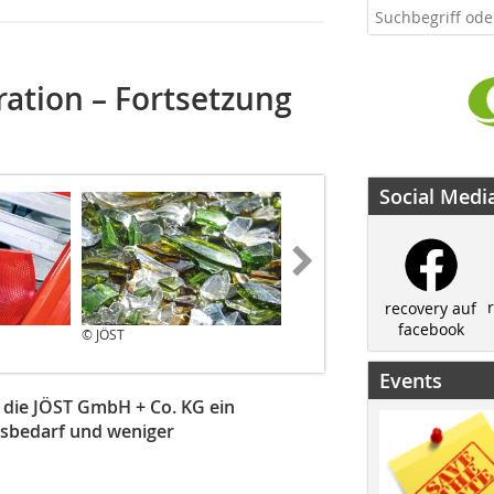
ation – Fortsetzung
Social Medi
recovery auf
facebook
© JÖST
© JÖST
Events
 die JÖST GmbH + Co. KG ein
sbedarf und weniger