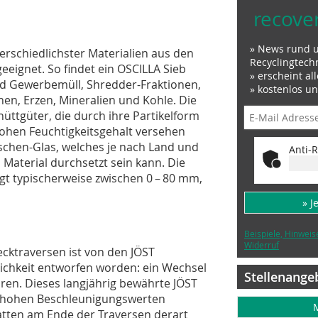
recove
» News rund 
erschiedlichster Materialien aus den
Recyclingtech
eignet. So findet ein OSCILLA Sieb
» erscheint al
d Gewerbemüll, Shredder-Fraktionen,
» kostenlos u
nen, Erzen, Mineralien und Kohle. Die
hüttgüter, die durch ihre Partikelform
ohen Feuchtigkeitsgehalt versehen
aschen-Glas, welches je nach Land und
Anti-R
Material durchsetzt sein kann. Die
gt typischerweise zwischen 0 – 80 mm,
» J
Beispiele, Hinweis
Widerruf
cktraversen ist von den JÖST
lichkeit entworfen worden: ein Wechsel
Stellenange
hren. Dieses langjährig bewährte JÖST
rm hohen Beschleunigungswerten
atten am Ende der Traversen derart