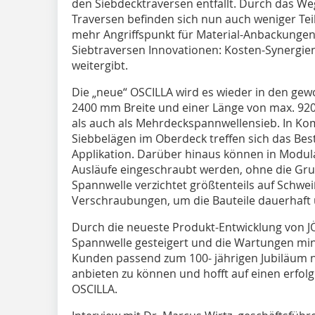
den Siebdecktraversen entfällt. Durch das W
Traversen befinden sich nun auch weniger Tei
mehr Angriffspunkt für Material-Anbackunge
Siebtraversen Innovationen: Kosten-Synergien
weitergibt.
Die „neue“ OSCILLA wird es wieder in den g
2400 mm Breite und einer Länge von max. 920
als auch als Mehrdeckspannwellensieb. In Ko
Siebbelägen im Oberdeck treffen sich das Best
Applikation. Darüber hinaus können in Modula
Ausläufe eingeschraubt werden, ohne die Gru
Spannwelle verzichtet größtenteils auf Schwe
Verschraubungen, um die Bauteile dauerhaft 
Durch die neueste Produkt-Entwicklung von JÖ
Spannwelle gesteigert und die Wartungen mini
Kunden passend zum 100- jährigen Jubiläum 
anbieten zu können und hofft auf einen erfol
OSCILLA.