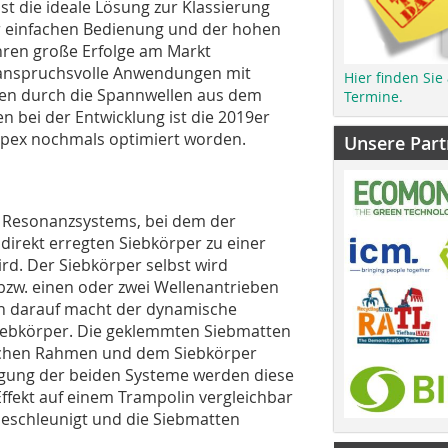
st die ideale Lösung zur Klassierung
r einfachen Bedienung und der hohen
ahren große Erfolge am Markt
 anspruchsvolle Anwendungen mit
Hier finden Sie
ien durch die Spannwellen aus dem
Termine.
n bei der Entwicklung ist die 2019er
apex nochmals optimiert worden.
Unsere Part
es Resonanzsystems, bei dem der
irekt erregten Siebkörper zu einer
d. Der Siebkörper selbst wird
zw. einen oder zwei Wellenantrieben
on darauf macht der dynamische
iebkörper. Die geklemmten Siebmatten
ischen Rahmen und dem Siebkörper
egung der beiden Systeme werden diese
ffekt auf einem Trampolin vergleichbar
 beschleunigt und die Siebmatten