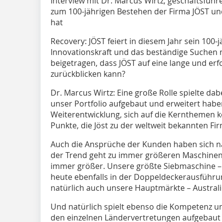
Interview mit Dr. Marcus Wirtz, geschäftsfüh
zum 100-jährigen Bestehen der Firma JÖST un
hat
Recovery:
JÖST feiert in diesem Jahr sein 100
Innovationskraft und das beständige Suchen
beigetragen, dass JÖST auf eine lange und er
zurückblicken kann?
Dr. Marcus Wirtz:
Eine große Rolle spielte dabe
unser Portfolio aufgebaut und erweitert hab
Weiterentwicklung, sich auf die Kernthemen ko
Punkte, die Jöst zu der weltweit bekannten Fir
Auch die Ansprüche der Kunden haben sich nat
der Trend geht zu immer größeren Maschinen
immer größer. Unsere größte Siebmaschine – m
heute ebenfalls in der Doppeldeckerausführu
natürlich auch unsere Hauptmärkte – Australi
Und natürlich spielt ebenso die Kompetenz uns
den einzelnen Ländervertretungen aufgebaut h