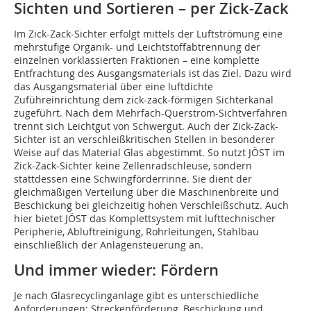
Sichten und Sortieren – per Zick-Zack
Im Zick-Zack-Sichter erfolgt mittels der Luftströmung eine
mehrstufige Organik- und Leichtstoffabtrennung der
einzelnen vorklassierten Fraktionen – eine komplette
Entfrachtung des Ausgangsmaterials ist das Ziel. Dazu wird
das Ausgangsmaterial über eine luftdichte
Zuführeinrichtung dem zick-zack-förmigen Sichterkanal
zugeführt. Nach dem Mehrfach-Querstrom-Sichtverfahren
trennt sich Leichtgut von Schwergut. Auch der Zick-Zack-
Sichter ist an verschleißkritischen Stellen in besonderer
Weise auf das Material Glas abgestimmt. So nutzt JÖST im
Zick-Zack-Sichter keine Zellenradschleuse, sondern
stattdessen eine Schwingförderrinne. Sie dient der
gleichmäßigen Verteilung über die Maschinenbreite und
Beschickung bei gleichzeitig hohen Verschleißschutz. Auch
hier bietet JÖST das Komplettsystem mit lufttechnischer
Peripherie, Abluftreinigung, Rohrleitungen, Stahlbau
einschließlich der Anlagensteuerung an.
Und immer wieder: Fördern
Je nach Glasrecyclinganlage gibt es unterschiedliche
Anforderungen: Streckenförderung, Beschickung und