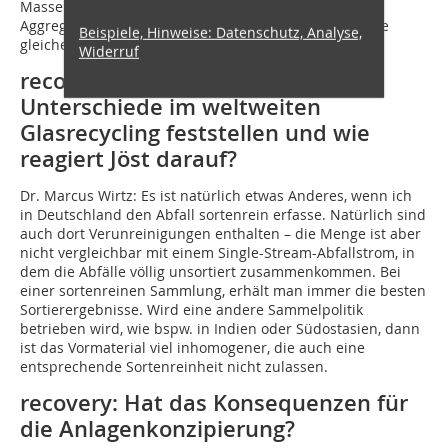
Massenströme natürlich eine Herausforderung, die
Aggregate werden immer größer, sollen dabei aber die
Beispiele, Hinweise: Datenschutz, Analyse,
gleiche Effizienz haben.
Widerruf
recovery: Können Sie geografische
Unterschiede im weltweiten
Glasrecycling feststellen und wie
reagiert Jöst darauf?
Dr. Marcus Wirtz:
Es ist natürlich etwas Anderes, wenn ich
in Deutschland den Abfall sortenrein erfasse. Natürlich sind
auch dort Verunreinigungen enthalten – die Menge ist aber
nicht vergleichbar mit einem Single-Stream-Abfallstrom, in
dem die Abfälle völlig unsortiert zusammenkommen. Bei
einer sortenreinen Sammlung, erhält man immer die besten
Sortierergebnisse. Wird eine andere Sammelpolitik
betrieben wird, wie bspw. in Indien oder Südostasien, dann
ist das Vormaterial viel inhomogener, die auch eine
entsprechende Sortenreinheit nicht zulassen.
recovery: Hat das Konsequenzen für
die Anlagenkonzipierung?