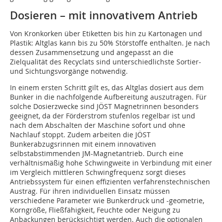
Dosieren – mit innovativem Antrieb
Von Kronkorken über Etiketten bis hin zu Kartonagen und
Plastik: Altglas kann bis zu 50% Störstoffe enthalten. Je nach
dessen Zusammensetzung und angepasst an die
Zielqualität des Recyclats sind unterschiedlichste Sortier-
und Sichtungsvorgänge notwendig.
In einem ersten Schritt gilt es, das Altglas dosiert aus dem
Bunker in die nachfolgende Aufbereitung auszutragen. Für
solche Dosierzwecke sind JÖST Magnetrinnen besonders
geeignet, da der Förderstrom stufenlos regelbar ist und
nach dem Abschalten der Maschine sofort und ohne
Nachlauf stoppt. Zudem arbeiten die JÖST
Bunkerabzugsrinnen mit einem innovativen
selbstabstimmenden JM-Magnetantrieb. Durch eine
verhältnismäßig hohe Schwingweite in Verbindung mit einer
im Vergleich mittleren Schwingfrequenz sorgt dieses
Antriebssystem für einen effizienten verfahrenstechnischen
Austrag. Für ihren individuellen Einsatz müssen
verschiedene Parameter wie Bunkerdruck und -geometrie,
Korngröße, Fließfähigkeit, Feuchte oder Neigung zu
Anbackungen berücksichtigt werden. Auch die optionalen