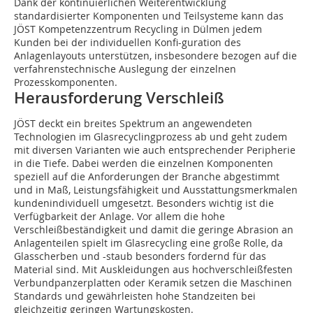
Dank der kontinuierlichen Weiterentwicklung
standardisierter Komponenten und Teilsysteme kann das
JÖST Kompetenzzentrum Recycling in Dülmen jedem
Kunden bei der individuellen Konfi-guration des
Anlagenlayouts unterstützen, insbesondere bezogen auf die
verfahrenstechnische Auslegung der einzelnen
Prozesskomponenten.
Herausforderung Verschleiß
JÖST deckt ein breites Spektrum an angewendeten
Technologien im Glasrecyclingprozess ab und geht zudem
mit diversen Varianten wie auch entsprechender Peripherie
in die Tiefe. Dabei werden die einzelnen Komponenten
speziell auf die Anforderungen der Branche abgestimmt
und in Maß, Leistungsfähigkeit und Ausstattungsmerkmalen
kundenindividuell umgesetzt. Besonders wichtig ist die
Verfügbarkeit der Anlage. Vor allem die hohe
Verschleißbeständigkeit und damit die geringe Abrasion an
Anlagenteilen spielt im Glasrecycling eine große Rolle, da
Glasscherben und -staub besonders fordernd für das
Material sind. Mit Auskleidungen aus hochverschleißfesten
Verbundpanzerplatten oder Keramik setzen die Maschinen
Standards und gewährleisten hohe Standzeiten bei
gleichzeitig geringen Wartungskosten.