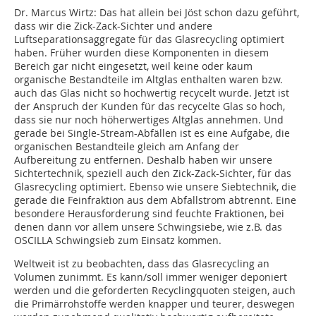
Dr. Marcus Wirtz:
Das hat allein bei Jöst schon dazu geführt,
dass wir die Zick-Zack-Sichter und andere
Luftseparationsaggregate für das Glasrecycling optimiert
haben. Früher wurden diese Komponenten in diesem
Bereich gar nicht eingesetzt, weil keine oder kaum
organische Bestandteile im Altglas enthalten waren bzw.
auch das Glas nicht so hochwertig recycelt wurde. Jetzt ist
der Anspruch der Kunden für das recycelte Glas so hoch,
dass sie nur noch höherwertiges Altglas annehmen. Und
gerade bei Single-Stream-Abfällen ist es eine Aufgabe, die
organischen Bestandteile gleich am Anfang der
Aufbereitung zu entfernen. Deshalb haben wir unsere
Sichtertechnik, speziell auch den Zick-Zack-Sichter, für das
Glasrecycling optimiert. Ebenso wie unsere Siebtechnik, die
gerade die Feinfraktion aus dem Abfallstrom abtrennt. Eine
besondere Herausforderung sind feuchte Fraktionen, bei
denen dann vor allem unsere Schwingsiebe, wie z.B. das
OSCILLA Schwingsieb zum Einsatz kommen.
Weltweit ist zu beobachten, dass das Glasrecycling an
Volumen zunimmt. Es kann/soll immer weniger deponiert
werden und die geforderten Recyclingquoten steigen, auch
die Primärrohstoffe werden knapper und teurer, deswegen