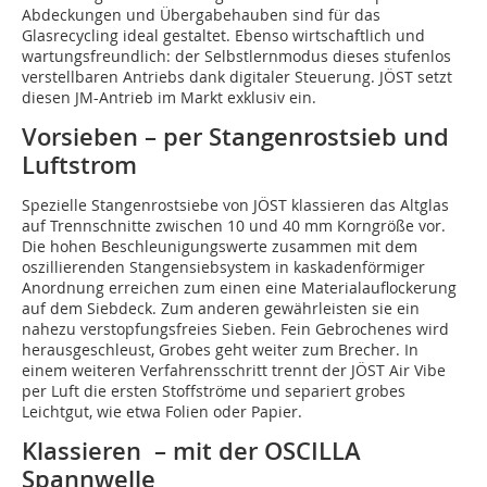
Abdeckungen und Übergabehauben sind für das
Glasrecycling ideal gestaltet. Ebenso wirtschaftlich und
wartungsfreundlich: der Selbstlernmodus dieses stufenlos
verstellbaren Antriebs dank digitaler Steuerung. JÖST setzt
diesen JM-Antrieb im Markt exklusiv ein.
Vorsieben – per Stangenrostsieb und
Luftstrom
Spezielle Stangenrostsiebe von JÖST klassieren das Altglas
auf Trennschnitte zwischen 10 und 40 mm Korngröße vor.
Die hohen Beschleunigungswerte zusammen mit dem
oszillierenden Stangensiebsystem in kaskadenförmiger
Anordnung erreichen zum einen eine Materialauflockerung
auf dem Sieb­deck. Zum anderen gewährleisten sie ein
nahezu verstopfungsfreies Sieben. Fein Gebrochenes wird
herausgeschleust, Grobes geht weiter zum Brecher. In
einem weiteren Verfahrensschritt trennt der JÖST Air Vibe
per Luft die ersten Stoffströme und separiert grobes
Leichtgut, wie etwa Folien oder Papier.
Klassieren – mit der OSCILLA
Spannwelle