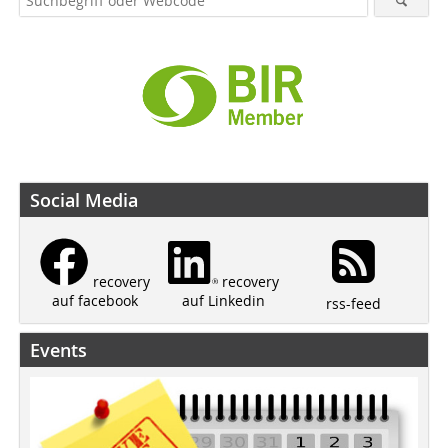
Social Media
recovery
recovery
auf Linkedin
auf facebook
rss-feed
Events