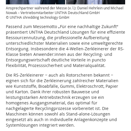
Ansprechpartner während der Messe (v. l.): Daniel Hehrlein und Michael
Nowak – Vertriebsmitarbeiter UNTHA Deutschland GmbH
© UNTHA shredding technology GmbH
Passend zum Messemotto „Für eine nachhaltige Zukunft“
präsentiert UNTHA Deutschland Lösungen für eine effiziente
Ressourcennutzung, die professionelle Aufbereitung
unterschiedlichster Materialien sowie eine umweltgerechte
Entsorgung. Insbesondere die 4-Wellen-Zerkleinerer der RS-
Klasse bieten Anwender:innen aus der Recycling- und
Entsorgungswirtschaft deutliche Vorteile in puncto
Flexibilität, Prozesssicherheit und Materialqualität.
Die RS-Zerkleinerer − auch als Rotorscheren bekannt −
eignen sich für die Zerkleinerung zahlreicher Materialien
wie Kunststoffe, Bioabfälle, Gummi, Elektroschrott, Papier
und Karton. Dank ihrer robusten Bauweise und
leistungsstarken Antriebstechnik erzeugen sie ein
homogenes Ausgangsmaterial, das optimal für
nachgelagerte Recyclingprozesse vorbereitet ist. Die
Maschinen können sowohl als Stand-alone-Lösungen
eingesetzt als auch in individuelle Anlagenkonzepte und
Systemlösungen integriert werden.