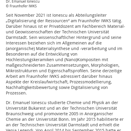
Dr. Emanuel Ionescu
© Fraunhofer IWKS
Seit November 2021 ist Ionescu als Abteilungsleiter
„Digitalisierung der Ressourcen“ am Fraunhofer IWKS tätig.
Darüber hinaus ist er Privatdozent am Fachbereich Material-
und Geowissenschaften der Technischen Universität
Darmstadt. Sein wissenschaftlicher Hintergrund und seine
Interessen beziehen sich im Allgemeinen auf die
(anorganische) Materialsynthese und -verarbeitung und im
Besonderen auf die Entwicklung von
Hochleistungskeramiken und (Nano)Kompositen mit
maßgeschneiderten Zusammensetzungen, Morphologien,
Mikrostrukturen und Eigenschaftsprofilen. Seine derzeitige
Arbeit am Fraunhofer IWKS adressiert darüber hinaus
Aspekte der Kreislaufwirtschaft, Prozessmodellierung,
Nachhaltigkeitsbewertung sowie Digitalisierung von
Prozessen.
Dr. Emanuel Ionescu studierte Chemie und Physik an der
Universität Bukarest und an der Technischen Universität
Braunschweig und promovierte 2005 in Anorganischer
Chemie an der Universität Bonn. Im Jahr 2015 habilitierte er
an der Technischen Universität Darmstadt und erhielt die
Venia Legendi. Von April 2014 bis September 2015 hatte er