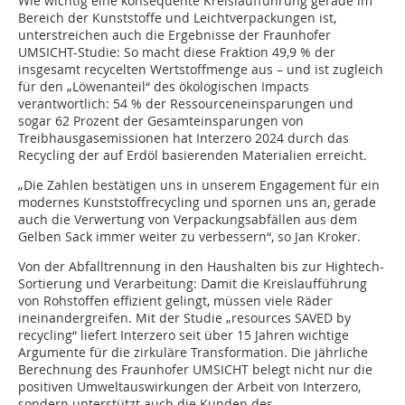
Wie wichtig eine konsequente Kreislaufführung gerade im
Bereich der Kunststoffe und Leichtverpackungen ist,
unterstreichen auch die Ergebnisse der Fraunhofer
UMSICHT-Studie: So macht diese Fraktion 49,9 % der
insgesamt recycelten Wertstoffmenge aus – und ist zugleich
für den „Löwenanteil“ des ökologischen Impacts
verantwortlich: 54 % der Ressourceneinsparungen und
sogar 62 Prozent der Gesamteinsparungen von
Treibhausgasemissionen hat Interzero 2024 durch das
Recycling der auf Erdöl basierenden Materialien erreicht.
„Die Zahlen bestätigen uns in unserem Engagement für ein
modernes Kunststoffrecycling und spornen uns an, gerade
auch die Verwertung von Verpackungsabfällen aus dem
Gelben Sack immer weiter zu verbessern“, so Jan Kroker.
Von der Abfalltrennung in den Haushalten bis zur Hightech-
Sortierung und Verarbeitung: Damit die Kreislaufführung
von Rohstoffen effizient gelingt, müssen viele Räder
ineinandergreifen. Mit der Studie „resources SAVED by
recycling“ liefert Interzero seit über 15 Jahren wichtige
Argumente für die zirkuläre Transformation. Die jährliche
Berechnung des Fraunhofer UMSICHT belegt nicht nur die
positiven Umweltauswirkungen der Arbeit von Interzero,
sondern unterstützt auch die Kunden des