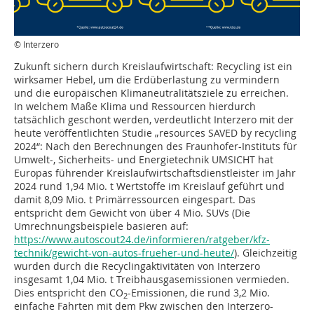
© Interzero
Zukunft sichern durch Kreislaufwirtschaft: Recycling ist ein
wirksamer Hebel, um die Erdüberlastung zu vermindern
und die europäischen Klimaneutralitätsziele zu erreichen.
In welchem Maße Klima und Ressourcen hierdurch
tatsächlich geschont werden, verdeutlicht Interzero mit der
heute veröffentlichten Studie „resources SAVED by recycling
2024“: Nach den Berechnungen des Fraunhofer-Instituts für
Umwelt-, Sicherheits- und Energietechnik UMSICHT hat
Europas führender Kreislaufwirtschaftsdienstleister im Jahr
2024 rund 1,94 Mio. t Wertstoffe im Kreislauf geführt und
damit 8,09 Mio. t Primärressourcen eingespart. Das
entspricht dem Gewicht von über 4 Mio. SUVs (Die
Umrechnungsbeispiele basieren auf:
https://www.autoscout24.de/informieren/ratgeber/kfz-
technik/gewicht-von-autos-frueher-und-heute/
). Gleichzeitig
wurden durch die Recyclingaktivitäten von Interzero
insgesamt 1,04 Mio. t Treibhausgasemissionen vermieden.
Dies entspricht den CO
-Emissionen, die rund 3,2 Mio.
2
einfache Fahrten mit dem Pkw zwischen den Interzero-