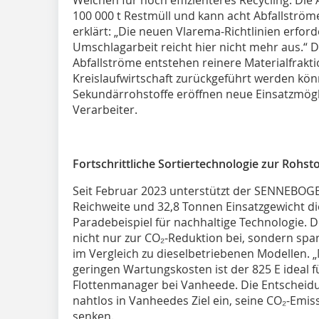
Weichen für noch effizienteres Recycling. Die A
100 000 t Restmüll und kann acht Abfallström
erklärt: „Die neuen Vlarema-Richtlinien erford
Umschlagarbeit reicht hier nicht mehr aus.“
Abfallströme entstehen reinere Materialfraktio
Kreislaufwirtschaft zurückgeführt werden kö
Sekundärrohstoffe eröffnen neue Einsatzmögl
Verarbeiter.
Fortschrittliche Sortiertechnologie zur Rohs
Seit Februar 2023 unterstützt der SENNEBOGE
Reichweite und 32,8 Tonnen Einsatzgewicht die
Paradebeispiel für nachhaltige Technologie. 
nicht nur zur CO₂-Reduktion bei, sondern spar
im Vergleich zu dieselbetriebenen Modellen. 
geringen Wartungskosten ist der 825 E ideal f
Flottenmanager bei Vanheede. Die Entscheidun
nahtlos in Vanheedes Ziel ein, seine CO₂-Emis
senken.