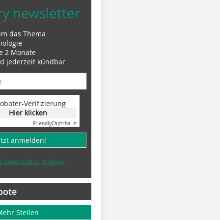
ry newsletter
um das Thema
nologie
le 2 Monate
nd jederzeit kündbar
oboter-Verifizierung
Hier klicken
Friendly
Captcha ⇗
etzt anmelden!
e: Datenschutz, Analyse,
bote
Mehr Stellen