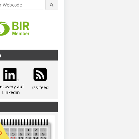
a
recovery auf
rss-feed
Linkedin