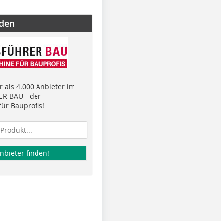
nden
 als 4.000 Anbieter im
R BAU - der
ür Bauprofis!
nbieter finden!