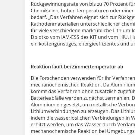
Rückgewinnungsrate von bis zu 70 Prozent für
Chemikalien, hoher Temperaturen oder einer 
bedarf. „Das Verfahren eignet sich zur Rückg
Kathodenmaterialien unterschiedlicher che
für viele verschiedene marktübliche Lithium-I
Dolotko vom IAM-ESS des KIT und vom HIU, Hau
ein kostengünstiges, energieeffizientes und u
Reaktion läuft bei Zimmertemperatur ab
Die Forschenden verwenden für ihr Verfahren
mechanochemischen Reaktion. Da Aluminium be
kommt das Verfahren ohne zusätzlich zugeführt
Batterieabfälle werden zunächst zermahlen. D
Aluminium eingesetzt, um metallische Verbun
Lithiumverbindungen zu erzeugen. Das Lithi
indem die wasserlöslichen Verbindungen in W
erhitzt werden, um das Wasser durch Verdamp
mechanochemische Reaktion bei Umgebungstem