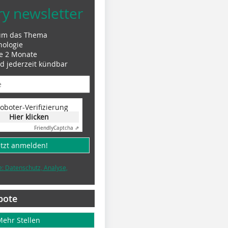
ry newsletter
um das Thema
nologie
le 2 Monate
nd jederzeit kündbar
oboter-Verifizierung
Hier klicken
Friendly
Captcha ⇗
etzt anmelden!
e: Datenschutz, Analyse,
bote
Mehr Stellen