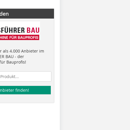
nden
 als 4.000 Anbieter im
R BAU - der
ür Bauprofis!
nbieter finden!