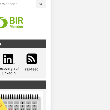
a
recovery auf
rss-feed
Linkedin