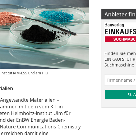
Anbieter fi
Finden Sie mehr
EINKAUFSFÜHRE
Suchmaschine f
m Institut IAM-ESS und am HIU
ialien
A
r Angewandte Materialien –
usammen mit dem vom KIT in
ten Helmholtz-Institut Ulm für
und der EnBW Energie Baden-
ft Nature Communications Chemistry
 erreichen damit eine