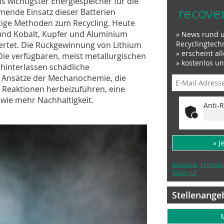
s wichtigster Energiespeicher für die
recove
mende Einsatz dieser Batterien
tige Methoden zum Recycling. Heute
 und Kobalt, Kupfer und Aluminium
» News rund 
Recyclingtech
rtet. Die Rückgewinnung von Lithium
» erscheint al
 Die verfügbaren, meist metallurgischen
» kostenlos u
hinterlassen schädliche
Ansätze der Mechanochemie, die
Reaktionen herbeizuführen, eine
wie mehr Nachhaltigkeit.
Anti-R
» J
Beispiele, Hinweis
Widerruf
Stellenange