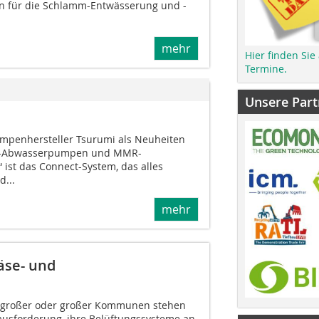
 für die Schlamm-Entwässerung und -
mehr
Hier finden Sie
Termine.
Unsere Part
Pumpenhersteller Tsurumi als Neuheiten
CZ-Abwasserpumpen und MMR-
 ist das Connect-System, das alles
...
mehr
äse- und
elgroßer oder großer Kommunen stehen
usforderung, ihre Belüftungssysteme an