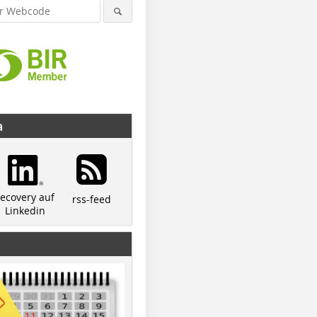
a
recovery auf
rss-feed
Linkedin