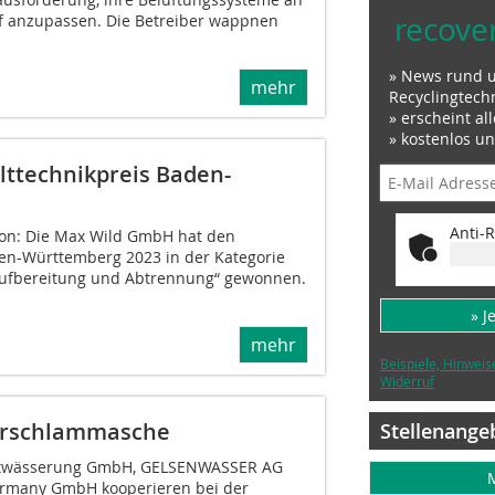
recove
f anzupassen. Die Betreiber wappnen
» News rund 
mehr
Recyclingtech
» erscheint al
» kostenlos u
ttechnikpreis Baden-
Anti-R
ion: Die Max Wild GmbH hat den
en-Württemberg 2023 in der Kategorie
ufbereitung und Abtrennung“ gewonnen.
» J
mehr
Beispiele, Hinweis
Widerruf
ärschlammasche
Stellenange
twässerung GmbH, GELSENWASSER AG
rmany GmbH kooperieren bei der