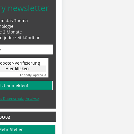
ry newsletter
um das Thema
nologie
le 2 Monate
nd jederzeit kündbar
oboter-Verifizierung
Hier klicken
Friendly
Captcha ⇗
etzt anmelden!
e: Datenschutz, Analyse,
bote
Mehr Stellen