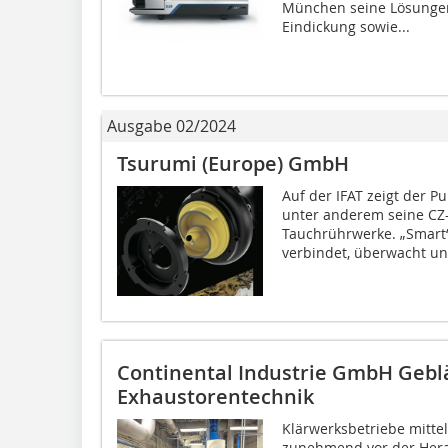
München seine Lösungen
Eindickung sowie...
Ausgabe 02/2024
Tsurumi (Europe) GmbH
Auf der IFAT zeigt der 
unter anderem seine 
Tauchrührwerke. „Smart“
verbindet, überwacht und
Continental Industrie GmbH Gebl
Exhaustorentechnik
Klärwerksbetriebe mitt
zunehmend vor der Hera