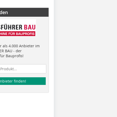
nden
 als 4.000 Anbieter im
R BAU - der
ür Bauprofis!
nbieter finden!