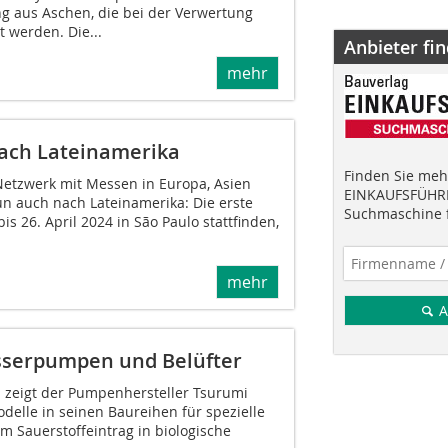
 aus Aschen, die bei der Verwertung
 werden. Die...
Anbieter fi
mehr
ach Lateinamerika
Finden Sie mehr
-Netzwerk mit Messen in Europa, Asien
EINKAUFSFÜHRE
un auch nach Lateinamerika: Die erste
Suchmaschine f
bis 26. April 2024 in São Paulo stattfinden,
mehr
A
sserpumpen und Belüfter
i zeigt der Pumpenhersteller Tsurumi
elle in seinen Baureihen für spezielle
Sauerstoffeintrag in biologische