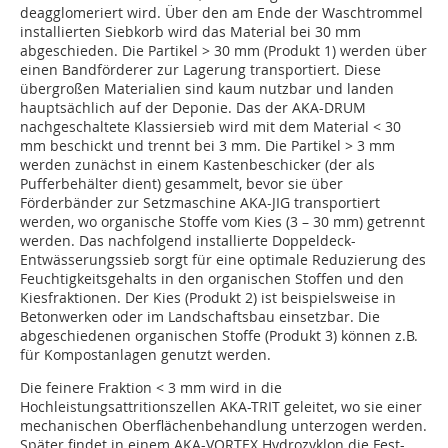
deagglomeriert wird. Über den am Ende der Waschtrommel
installierten Siebkorb wird das Material bei 30 mm
abgeschieden. Die Partikel > 30 mm (Produkt 1) werden über
einen Bandförderer zur Lagerung transportiert. Diese
übergroßen Materialien sind kaum nutzbar und landen
hauptsächlich auf der Deponie. Das der AKA-DRUM
nachgeschaltete Klassiersieb wird mit dem Material < 30
mm beschickt und trennt bei 3 mm. Die Partikel > 3 mm
werden zunächst in einem Kastenbeschicker (der als
Pufferbehälter dient) gesammelt, bevor sie über
Förderbänder zur Setzmaschine AKA-JIG transportiert
werden, wo organische Stoffe vom Kies (3 – 30 mm) getrennt
werden. Das nachfolgend installierte Doppeldeck-
Entwässerungssieb sorgt für eine optimale Reduzierung des
Feuchtigkeitsgehalts in den organischen Stoffen und den
Kiesfraktionen. Der Kies (Produkt 2) ist beispielsweise in
Betonwerken oder im Landschaftsbau einsetzbar. Die
abgeschiedenen organischen Stoffe (Produkt 3) können z.B.
für Kompostanlagen genutzt werden.
Die feinere Fraktion < 3 mm wird in die
Hochleistungsattritionszellen AKA-TRIT geleitet, wo sie einer
mechanischen Oberflächenbehandlung unterzogen werden.
Später findet in einem AKA-VORTEX Hydrozyklon die Fest-