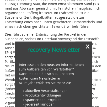
Flüssig-Trennung statt, die einen entschlämmten Sand (< 3
mm) aus Abwasser gemischt mit Feinstoffen (hauptsächlich
organischen Stoffen) freisetzt. Im Hydrozyklon ist die
Suspension Zentrifugalkräften ausgesetzt, die zur
Entstehung eines nach unten gerichteten Primärwirbels und
eines nach oben gerichteten Sekundärwirbels führen.
Dies führt zu einer Entmischung der Partikel in der
Suspension, sodass im Unterlauf vorwiegend die Feststoffe
und im Überlauf die Flüssigfraktion ausgetragen werden.
x
recovery Newsletter
Anschließend wird der Unterlauf von oben auf den AKA-
SPIN Wendelscheider aufgegeben. Der Wendelschneider
sorgt für eine Trennung der in der Suspension enthaltenen
Partikel gemäß ihrer Dichte. Auf diese Weise reichern sich
Interesse an den neusten Informationen
die Partikel mit einer niedrigeren spezifischen Dichte in den
zum Aufbereiten von Wertstoffen?
äußeren Bereichen der Strömung an, während die Partikel
Dann melden Sie sich zu unserem
mit einer höheren spezifischen Dichte zur Mitte des
kostenlosen Newsletter an!
Wendelscheiders transportiert werden. Der Wendelscheider
6x im Jahr erfahren Sie mehr zu:
sorgt für eine ordentliche Trennung des sauberen Sands
(höhere spezifische Dichte) von den organischen Stoffen
» aktuellen Veranstaltungen
(niedrigere spezifische Dichte), die noch immer im Sand
» Produktentwicklungen
vorhanden sein könnten. Die von der Wendel kommenden
» spannenden Projekten
organischen Stoffe werden auf einem Taumelsieb
» jederzeit kündbar
entwässert und dann mit dem anderen organischen Strom,