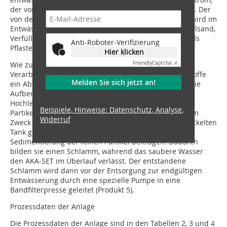
der von der Kiesaufbereitungslinie kommt, kombiniert. Der
von der Wendel kommende Sand < 3 mm (Produkt 4) wird im
Entwässerungssieb entwässert und kann z.B. für Kabelsand,
Verfüllung von Abwasserrohren, im Landschaftsbau, als
Anti-Roboter-Verifizierung
Pflastersand oder in Betonwerken verwendet werden.
Hier klicken
Friendly
Captcha ⇗
Wie zuvor erwähnt, ist zusätzlich zu den
Verarbeitungsstufen für Kies, Sand und organische Stoffe
Melden Sie sich jetzt an!
ein Abwasser- und Schlammaufbereitungssystem in die
Aufbereitungsanlage integriert. Der
Hochleistungskläreindicker AKA-SET soll den feinen
Beispiele, Hinweise: Datenschutz, Analyse,
Partikelinhalt im Prozesswasser minimieren. Zu diesem
Widerruf
Zweck werden Flockungsmittel in einen speziell entwickelten
Tank gegeben, wo sie zur Agglomeration und
Sedimentierung der feinen Partikel beitragen. Dadurch
bilden sie einen Schlamm, während das saubere Wasser
den AKA-SET im Überlauf verlässt. Der entstandene
Schlamm wird dann vor der Entsorgung zur endgültigen
Entwässerung durch eine spezielle Pumpe in eine
Bandfilterpresse geleitet (Produkt 5).
Prozessdaten der Anlage
Die Prozessdaten der Anlage sind in den Tabellen 2, 3 und 4