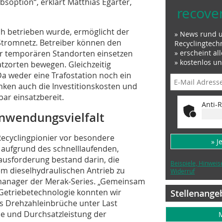
soption“, erklärt Matthias Egarter,
recove
ch betrieben wurde, ermöglicht der
» News rund 
Stromnetz. Betreiber können den
Recyclingtech
r temporären Standorten einsetzen
» erscheint al
» kostenlos u
tzorten bewegen. Gleichzeitig
 Da weder eine Trafostation noch ein
inken auch die Investitionskosten und
ar einsatzbereit.
Anti-R
nwendungsvielfalt
 Recyclingpionier vor besondere
» J
 aufgrund des schnelllaufenden,
usforderung bestand darin, die
Beispiele, Hinweis
em dieselhydraulischen Antrieb zu
Widerruf
tmanager der Merak-Series. „Gemeinsam
Getriebetechnologie konnten wir
Stellenange
as Drehzahleinbrüche unter Last
ce und Durchsatzleistung der