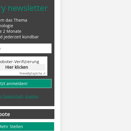
ry newsletter
um das Thema
nologie
le 2 Monate
nd jederzeit kündbar
oboter-Verifizierung
Hier klicken
Friendly
Captcha ⇗
etzt anmelden!
e: Datenschutz, Analyse,
bote
Mehr Stellen