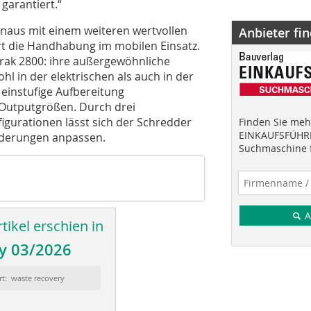
 garantiert.“
naus mit einem weiteren wertvollen
Anbieter fi
rt die Handhabung im mobilen Einsatz.
erak 2800: ihre außergewöhnliche
hl in der elektrischen als auch in der
 einstufige Aufbereitung
n Outputgrößen. Durch drei
igurationen lässt sich der Schredder
Finden Sie mehr
EINKAUFSFÜHRE
rderungen anpassen.
Suchmaschine f
A
tikel erschien in
y 03/2026
rt: waste recovery