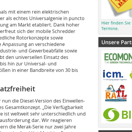
als mit einem rein elektrischen
her als echtes Universalgenie in puncto
Hier finden Sie
stung am Markt etabliert. Dank hoher
Termine.
 erfreut sich der mobile Schredder
iedliche Rotorkonzepte sowie
Unsere Part
le Anpassung an verschiedene
Industrie- und Gewerbeabfälle sowie
bt den universellen Einsatz des
is hin zur Universal- und
ßen in einer Bandbreite von 30 bis
atzfreiheit
 nun die Diesel-Version des Einwellen-
les Gesamtkonzept. „Die Verfügbarkeit
 ist weltweit sehr unterschiedlich und
rausforderung dar. Wir reagieren
ern die Merak-Serie nur zwei Jahre