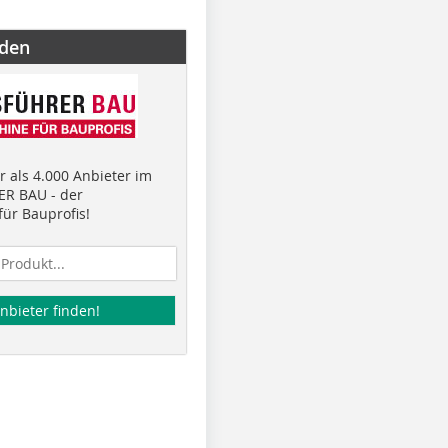
nden
 als 4.000 Anbieter im
R BAU - der
ür Bauprofis!
nbieter finden!