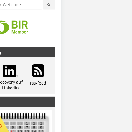
a
recovery auf
rss-feed
Linkedin