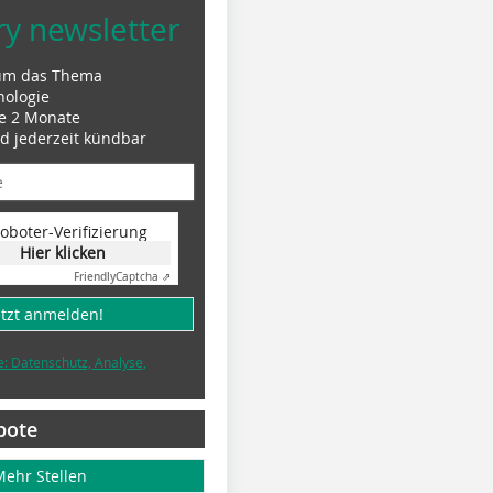
ry newsletter
um das Thema
nologie
le 2 Monate
nd jederzeit kündbar
oboter-Verifizierung
Hier klicken
Friendly
Captcha ⇗
etzt anmelden!
e: Datenschutz, Analyse,
bote
Mehr Stellen