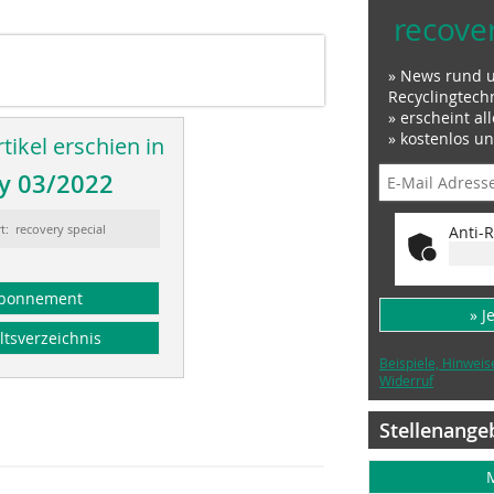
recove
» News rund 
Recyclingtech
» erscheint al
» kostenlos u
tikel erschien in
y 03/2022
t: recovery special
Anti-R
bonnement
» J
ltsverzeichnis
Beispiele, Hinweis
Widerruf
Stellenange