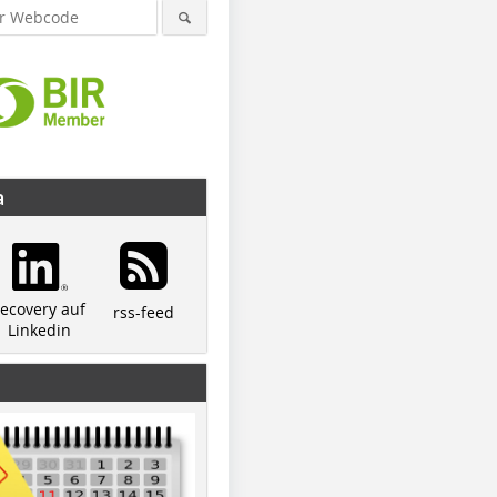
a
recovery auf
rss-feed
Linkedin