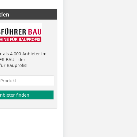
nden
 als 4.000 Anbieter im
R BAU - der
ür Bauprofis!
nbieter finden!