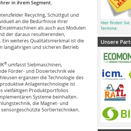
ührer in ihrem Segment.
etenzfelder Recycling, Schüttgut und
iduell an die Bedürfnisse ihrer
Hier finden Sie
Einzelmaschinen als auch aus Modulen
Termine.
und der daraus resultierenden,
 Ein weiteres Qualitätsmerkmal ist die
Unsere Part
 langjährigen und sicheren Betrieb
®
IK
umfasst Siebmaschinen,
nde Förder- und Dosiertechnik wie
hleusen ergänzen die Technologie des
roduktive Anlagentechnologie ist
s vielfältigen Produktportfolios
mplementären Systeme beinhalten.
hlungstechnik, die Magnet- und
sensorgeschützte Sortiertechniken.