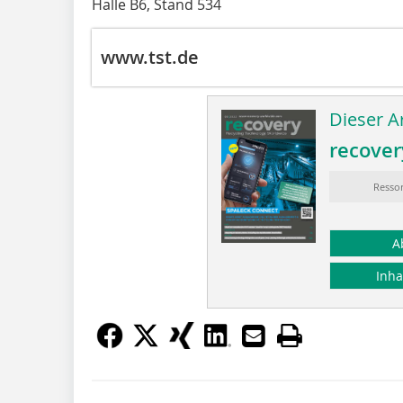
Halle B6, Stand 534
www.tst.de
Dieser Ar
recover
Ressor
A
Inha