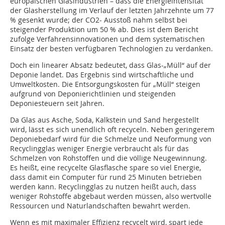
europäischen Glasindustrien – dass die Energieintensität
der Glasherstellung im Verlauf der letzten Jahrzehnte um 77
% gesenkt wurde; der CO2- Ausstoß nahm selbst bei
steigender Produktion um 50 % ab. Dies ist dem Bericht
zufolge Verfahrensinnovationen und dem systematischen
Einsatz der besten verfügbaren Technologien zu verdanken.
Doch ein linearer Absatz bedeutet, dass Glas-„Müll“ auf der
Deponie landet. Das Ergebnis sind wirtschaftliche und
Umweltkosten. Die Entsorgungskosten für „Müll“ steigen
aufgrund von Deponierichtlinien und steigenden
Deponiesteuern seit Jahren.
Da Glas aus Asche, Soda, Kalkstein und Sand hergestellt
wird, lässt es sich unendlich oft recyceln. Neben geringerem
Deponiebedarf wird für die Schmelze und Neuformung von
Recyclingglas weniger Energie verbraucht als für das
Schmelzen von Rohstoffen und die völlige Neugewinnung.
Es heißt, eine recycelte Glasflasche spare so viel Energie,
dass damit ein Computer für rund 25 Minuten betrieben
werden kann. Recyclingglas zu nutzen heißt auch, dass
weniger Rohstoffe abgebaut werden müssen, also wertvolle
Ressourcen und Naturlandschaften bewahrt werden.
Wenn es mit maximaler Effizienz recycelt wird, spart jede