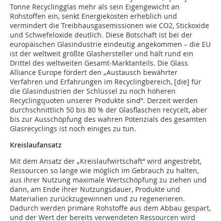
Tonne Recyclingglas mehr als sein Eigengewicht an
Rohstoffen ein, senkt Energiekosten erheblich und
vermindert die Treibhausgasemissionen wie CO2, Stickoxide
und Schwefeloxide deutlich. Diese Botschaft ist bei der
europäischen Glasindustrie eindeutig angekommen – die EU
ist der weltweit größte Glashersteller und hält rund ein
Drittel des weltweiten Gesamt-Marktanteils. Die Glass
Alliance Europe fördert den „Austausch bewährter
Verfahren und Erfahrungen im Recyclingbereich, [die] für
die Glasindustrien der Schlüssel zu noch höheren
Recyclingquoten unserer Produkte sind“. Derzeit werden
durchschnittlich 50 bis 80 % der Glasflaschen recycelt, aber
bis zur Ausschöpfung des wahren Potenzials des gesamten
Glasrecyclings ist noch einiges zu tun.
Kreislaufansatz
Mit dem Ansatz der „Kreislaufwirtschaft“ wird angestrebt,
Ressourcen so lange wie möglich im Gebrauch zu halten,
aus ihrer Nutzung maximale Wertschöpfung zu ziehen und
dann, am Ende ihrer Nutzungsdauer, Produkte und
Materialien zurückzugewinnen und zu regenerieren.
Dadurch werden primäre Rohstoffe aus dem Abbau gespart,
und der Wert der bereits verwendeten Ressourcen wird