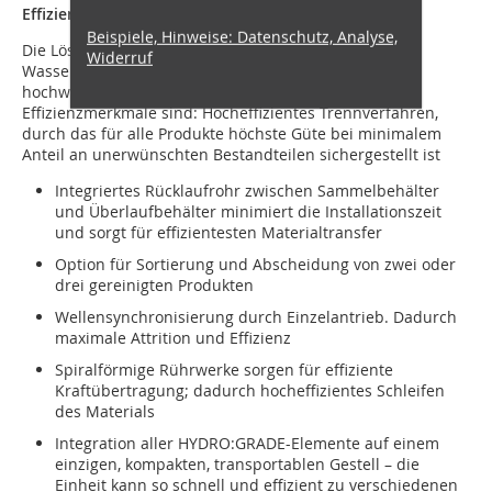
Effizient und wirkungsvoll
Beispiele, Hinweise: Datenschutz, Analyse,
Die Lösung minimiert den Energiebedarf und
Widerruf
Wasseranforderungen, um so effizient wie möglich
hochwertige Produkte zu produzieren. Die wichtigsten
Effizienzmerkmale sind: Hocheffizientes Trennverfahren,
durch das für alle Produkte höchste Güte bei minimalem
Anteil an unerwünschten Bestandteilen sichergestellt ist
Integriertes Rücklaufrohr zwischen Sammelbehälter
und Überlaufbehälter minimiert die Installationszeit
und sorgt für effizientesten Materialtransfer
Option für Sortierung und Abscheidung von zwei oder
drei gereinigten Produkten
Wellensynchronisierung durch Einzelantrieb. Dadurch
maximale Attrition und Effizienz
Spiralförmige Rührwerke sorgen für effiziente
Kraftübertragung; dadurch hocheffizientes Schleifen
des Materials
Integration aller HYDRO:GRADE-Elemente auf einem
einzigen, kompakten, transportablen Gestell – die
Einheit kann so schnell und effizient zu verschiedenen