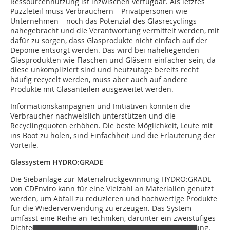
Ressourcennutzung ist inzwischen verfügbar. Als letztes
Puzzleteil muss Verbrauchern – Privatpersonen wie
Unternehmen – noch das Potenzial des Glasrecyclings
nahegebracht und die Verantwortung vermittelt werden, mit
dafür zu sorgen, dass Glasprodukte nicht einfach auf der
Deponie entsorgt werden. Das wird bei naheliegenden
Glasprodukten wie Flaschen und Gläsern einfacher sein, da
diese unkompliziert sind und heutzutage bereits recht
häufig recycelt werden, muss aber auch auf andere
Produkte mit Glasanteilen ausgeweitet werden.
Informationskampagnen und Initiativen konnten die
Verbraucher nachweislich unterstützen und die
Recyclingquoten erhöhen. Die beste Möglichkeit, Leute mit
ins Boot zu holen, sind Einfachheit und die Erläuterung der
Vorteile.
Glassystem HYDRO:GRADE
Die Siebanlage zur Materialrückgewinnung HYDRO:GRADE
von CDEnviro kann für eine Vielzahl an Materialien genutzt
werden, um Abfall zu reduzieren und hochwertige Produkte
für die Wiederverwendung zu erzeugen. Das System
umfasst eine Reihe an Techniken, darunter ein zweistufiges
Dichte-Trennverfahren, Attrition und Hochdruckreinigung.