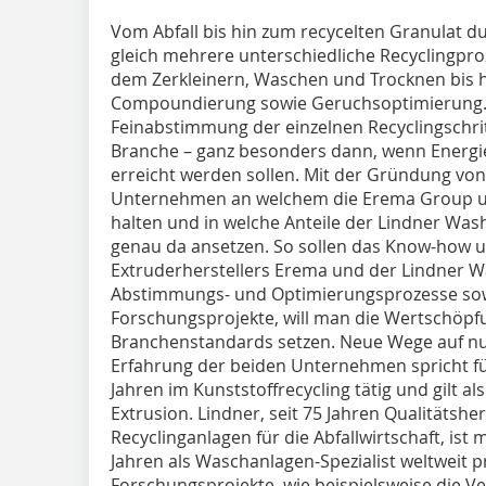
Vom Abfall bis hin zum recycelten Granulat d
gleich mehrere unterschiedliche Recyclingpro
dem Zerkleinern, Waschen und Trocknen bis hin
Compoundierung sowie Geruchsoptimierung. 
Feinabstimmung der einzelnen Recyclingschrit
Branche – ganz besonders dann, wenn Energie
erreicht werden sollen. Mit der Gründung vo
Unternehmen an welchem die Erema Group und
halten und in welche Anteile der Lindner Was
genau da ansetzen. So sollen das Know-how u
Extruderherstellers Erema und der Lindner 
Abstimmungs- und Optimierungsprozesse so
Forschungsprojekte, will man die Wertschöpf
Branchenstandards setzen. Neue Wege auf nur
Erfahrung der beiden Unternehmen spricht für
Jahren im Kunststoffrecycling tätig und gilt a
Extrusion. Lindner, seit 75 Jahren Qualitätsh
Recyclinganlagen für die Abfallwirtschaft, ist
Jahren als Waschanlagen-Spezialist weltweit
Forschungsprojekte, wie beispielsweise die Ve