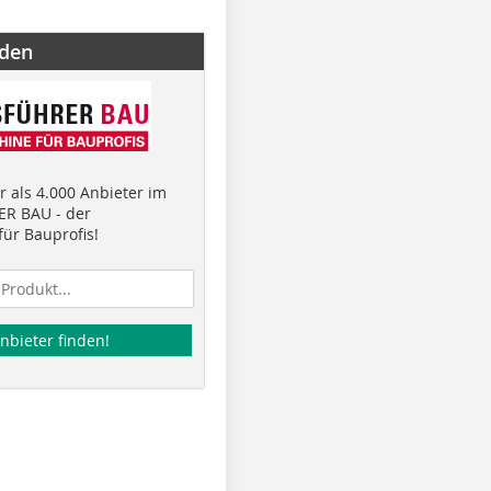
nden
 als 4.000 Anbieter im
R BAU - der
ür Bauprofis!
nbieter finden!