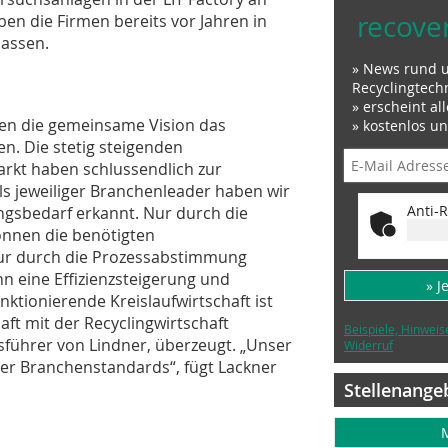
recove
ben die Firmen bereits vor Jahren in
lassen.
» News rund 
Recyclingtech
» erscheint al
en die gemeinsame Vision das
» kostenlos u
n. Die stetig steigenden
rkt haben schlussendlich zur
s jeweiliger Branchenleader haben wir
Anti-R
ungsbedarf erkannt. Nur durch die
önnen die benötigten
ur durch die Prozessabstimmung
n eine Effizienzsteigerung und
» J
nktionierende Kreislaufwirtschaft ist
aft mit der Recyclingwirtschaft
Beispiele, Hinweis
tsführer von Lindner, überzeugt. „Unser
Widerruf
uer Branchenstandards“, fügt Lackner
Stellenange