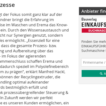
ozesse
Anbieter fi
 der Fokus somit ganz klar auf der
indner bringt die Erfahrung im
rtise im Waschen und Erema das Know-
it ein. Durch den Wissensaustausch und
cht nur Synergien genutzt, sondern
 ermöglicht. „Essenziell für eine
Finden Sie mehr
, dass die gesamte Prozess- bzw.
EINKAUFSFÜHRE
ng und Aufbereitung über das
Suchmaschine f
– im Fokus der agierenden
sammenschluss schaffen Erema und
adurch speziell im Polyolefinebereich
m zu prägen“, erklärt Manfred Hackl,
A
können der Recyclingextruder, die
ndling optimal aufeinander
ds bestmöglich erfüllt und
nk prozessübergreifender Steuerung &
 In Zukunft werden wir perfekt
ie es unseren Kunden ermöglichen, ein