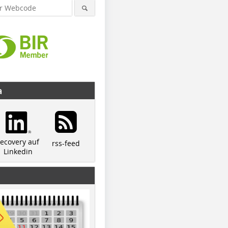
a
recovery auf
rss-feed
Linkedin