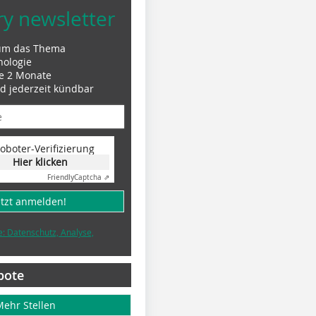
ry newsletter
um das Thema
nologie
le 2 Monate
nd jederzeit kündbar
oboter-Verifizierung
Hier klicken
Friendly
Captcha ⇗
etzt anmelden!
e: Datenschutz, Analyse,
bote
Mehr Stellen