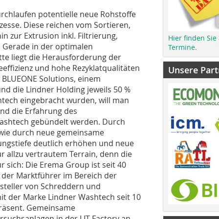
urchlaufen potentielle neue Rohstoffe
zesse. Diese reichen vom Sortieren,
 zur Extrusion inkl. Filtrierung,
Hier finden Sie
Gerade in der optimalen
Termine.
te liegt die Herausforderung der
effizienz und hohe Rezyklatqualitäten
Unsere Part
n BLUEONE Solutions, einem
 die Lindner Holding jeweils 50 %
htech eingebracht wurden, will man
nd die Erfahrung des
Washtech gebündelt werden. Durch
wie durch neue gemeinsame
ungstiefe deutlich erhöhen und neue
 allzu vertrautem Terrain, denn die
 sich: Die Erema Group ist seit 40
ls der Marktführer im Bereich der
ersteller von Schreddern und
 mit der Marke Lindner Washtech seit 10
 präsent. Gemeinsame
rsuchsanlagen in der LIT Factory an