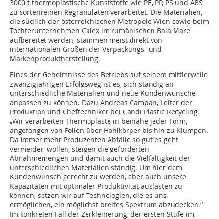
3000 t thermoplastische Kunststoffe wie PE, PP, PS und ABS
zu sortenreinen Regranulaten verarbeitet. Die Materialien,
die südlich der österreichischen Metropole Wien sowie beim
Tochterunternehmen Calex im rumänischen Baia Mare
aufbereitet werden, stammen meist direkt von
internationalen Größen der Verpackungs- und
Markenproduktherstellung.
Eines der Geheimnisse des Betriebs auf seinem mittlerweile
zwanzigjährigen Erfolgsweg ist es, sich ständig an
unterschiedliche Materialien und neue Kundenwünsche
anpassen zu können. Dazu Andreas Campan, Leiter der
Produktion und Cheftechniker bei Candi Plastic Recycling:
„Wir verarbeiten Thermoplaste in beinahe jeder Form,
angefangen von Folien über Hohlkörper bis hin zu Klumpen.
Da immer mehr Produzenten Abfälle so gut es geht
vermeiden wollen, steigen die geforderten
Abnahmemengen und damit auch die Vielfältigkeit der
unterschiedlichen Materialien ständig. Um hier dem
Kundenwunsch gerecht zu werden, aber auch unsere
Kapazitäten mit optimaler Produktivität auslasten zu
können, setzen wir auf Technologien, die es uns
ermöglichen, ein möglichst breites Spektrum abzudecken.“
Im konkreten Fall der Zerkleinerung, der ersten Stufe im