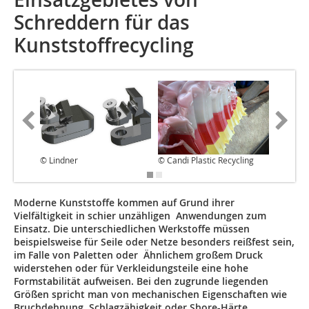
Schreddern für das
Kunststoffrecycling
© Lindner
© Candi Plastic Recycling
© Lindn
Moderne Kunststoffe kommen auf Grund ihrer
Vielfältigkeit in schier unzähligen Anwendungen zum
Einsatz. Die unterschiedlichen Werkstoffe müssen
beispielsweise für Seile oder Netze be­­sonders reißfest sein,
im Falle von Paletten oder Ähnli­­chem großem Druck
widerstehen oder für Ver­­klei­dungsteile eine hohe
Formstabilität auf­wei­sen. Bei den zugrunde liegenden
Größen spricht man von mechanischen Eigenschaften wie
Bruch­deh­nung, Schlagzähigkeit oder Shore-Härte.