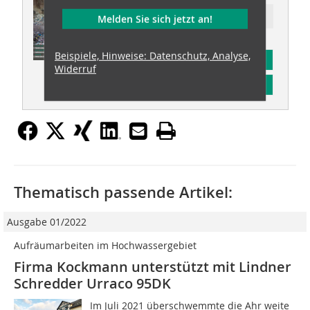
Ressort: plastics recovery
Melden Sie sich jetzt an!
Beispiele, Hinweise: Datenschutz, Analyse,
Abonnement
Widerruf
Inhaltsverzeichnis
Thematisch passende Artikel:
Ausgabe 01/2022
Aufräumarbeiten im Hochwassergebiet
Firma Kockmann unterstützt mit Lindner
Schredder Urraco 95DK
Im Juli 2021 überschwemmte die Ahr weite