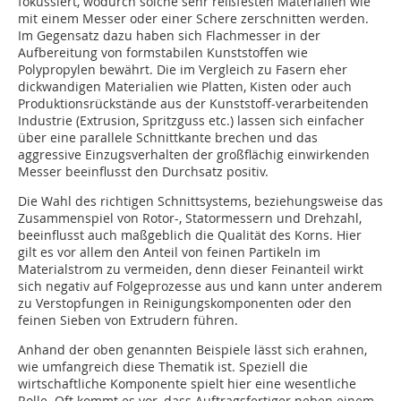
fokussiert, wodurch solche sehr reißfesten Materialien wie
mit einem Messer oder einer Schere zerschnitten werden.
Im Gegensatz dazu haben sich Flachmesser in der
Aufbereitung von formstabilen Kunststoffen wie
Polypropylen bewährt. Die im Vergleich zu Fasern eher
dickwandigen Materialien wie Platten, Kisten oder auch
Produktionsrückstände aus der Kunststoff-verarbeitenden
Industrie (Extrusion, Spritzguss etc.) lassen sich einfacher
über eine parallele Schnittkante brechen und das
aggressive Einzugsverhalten der großflächig einwirkenden
Messer beeinflusst den Durchsatz positiv.
Die Wahl des richtigen Schnittsystems, beziehungsweise das
Zusammenspiel von Rotor-, Statormessern und Drehzahl,
beeinflusst auch maßgeblich die Qualität des Korns. Hier
gilt es vor allem den Anteil von feinen Partikeln im
Materialstrom zu vermeiden, denn dieser Feinanteil wirkt
sich negativ auf Folgeprozesse aus und kann unter anderem
zu Verstopfungen in Reinigungskomponenten oder den
feinen Sieben von Extrudern führen.
Anhand der oben genannten Beispiele lässt sich erahnen,
wie umfangreich diese Thematik ist. Speziell die
wirtschaftliche Komponente spielt hier eine wesentliche
Rolle. Oft kommt es vor, dass Auftragsfertiger neben einem