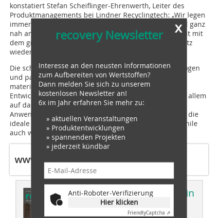
konstatiert Stefan Scheiflinger-Ehrenwerth, Leiter des
Produktmanagements bei Lindner Recyclingtech: „Wir legen
x
immer großen Wert darauf, Lösungen gemeinsam und ganz
recovery Newsletter
nah am Kunden zu entwickeln. In der Zusammenarbeit mit
dem großartigen Team von Candi hat sich dieser Ansatz
wieder einmal mehr als bewährt.“
Interesse an den neusten Informationen
Die schlüsselfertigen Pakete können anwendungsbezogen
zum Aufbereiten von Wertstoffen?
und passend zum jeweiligen Schredder als
Dann melden Sie sich zu unserem
materialspezifische Option bestellt werden. Bei der
kostenlosen Newsletter an!
Entwicklung dieser Lösung setzte man bei Lindner vor allem
6x im Jahr erfahren Sie mehr zu:
auf das über Jahrzehnte international erworbene
Anwendungs-Know-how, denn schließlich funktioniert die
» aktuellen Veranstaltungen
ideale Schredder-Konfiguration für PP-/PA-Leinen in Chile
» Produktentwicklungen
auch wunderbar an den Küsten Norwegens.
» spannenden Projekten
» jederzeit kündbar
www.lindner.com
Dieser Artikel erschien in
Anti-Roboter-Verifizierung
Hier klicken
recovery 04/2021
Friendly
Captcha ⇗