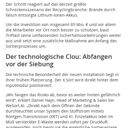
Der Schritt reagiert auf das derzeit größte
Schreckensszenario der Recyclingbranche: Brände durch
falsch entsorgte Lithium-Ionen-Akkus.
Um die Investition von insgesamt 65 Mio. € und vor allem
die Mitarbeiter vor Ort noch besser zu schützen, baut
TriPlast seine umfassenden Sicherheitsvorkehrungen weiter
aus und setzt eine zusätzliche Maßnahme am Anfang des
Sortierprozesses um.
Der technologische Clou: Abfangen
vor der Siebung
Die technische Besonderheit der neuen Installation liegt in
ihrer frühen Platzierung. Der X.Sort wird direkt hinter dem
Inputmodul positioniert.
„Wir fangen das Risiko ab, bevor es weiter hinten gefährlich
wird“, erklärt Daniel Hayn, Head of Marketing & Sales bei
WeSort.AI. „Direkt nach dem Öffnen der Gebinde
durchleuchtet unser System den Stoffstrom mittels
Röntgen-Transmission (XRT) und KI. Einzelakkus oder im
Müll versteckter E-Waste werden sofort per Druckluft
ausgeworfen, noch bevor sie die eigentliche Sortieranlage