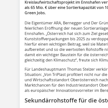
Kreislaufwirtschaftsprojekt im Ennshafen ve
als 65 Mio. € über eine Sortierkapazität von 
Green Jobs.
Die Eigentümer ARA, Bernegger und Der Grüne
feierlichen Eröffnung der neuen Sortieranlag
Ennshafen. „Österreich hat sich zum Ziel geset
Kunststoffverpackungen bis 2025 zu verdoppel
hierfür einen wichtigen Beitrag, weil sie Mate
aufbereitet und so die wertvollen Rohstoffe n
damit ein wichtiger Baustein für die österreic
gleichzeitig den Klimaschutz“, freute sich Kl
Für Landeshauptmann Thomas Stelzer verkörp
Situation: „Von TriPlast profitiert nicht nur d
und Wirtschaftsstandort Oberösterreich nachh
Marktchancen für den Indus­triestandort Ober
als europäischer Innovationsvorreiter im Bere
Sekundärrohstoffe für die öst