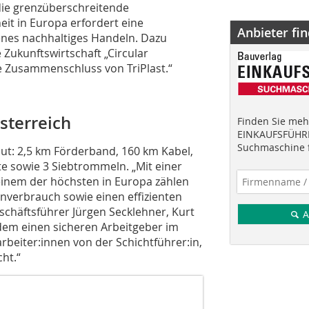
die grenzüberschreitende
it in Europa erfordert eine
Anbieter fi
enes nachhaltiges Handeln. Dazu
 Zukunftswirtschaft „Circular
e Zusammenschluss von TriPlast.“
sterreich
Finden Sie mehr
EINKAUFSFÜHRE
Suchmaschine f
ut: 2,5 km Förderband, 160 km Kabel,
e sowie 3 Siebtrommeln. „Mit einer
einem der höchsten in Europa zählen
enverbrauch sowie einen effizienten
eschäftsführer Jürgen Secklehner, Kurt
A
zudem einen sicheren Arbeitgeber im
rbeiter:innen von der Schichtführer:in,
cht.“