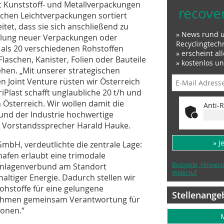
0 t Kunststoff- und Metallverpackungen
recove
ischen Leichtverpackungen sortiert
et, dass sie sich anschließend zu
» News rund 
ellung neuer Verpackungen oder
Recyclingtech
 als 20 verschiedenen Rohstoffen
» erscheint al
aschen, Kanister, Folien oder Bauteile
» kostenlos u
ehen. „Mit unserer strategischen
 Joint Venture rüsten wir Österreich
iPlast schafft unglaubliche 20 t/h und
 Österreich. Wir wollen damit die
Anti-R
und der Industrie hochwertige
RA Vorstandssprecher Harald Hauke.
» J
mbH, verdeutlichte die zentrale Lage:
afen erlaubt eine trimodale
Beispiele, Hinweis
 Anlagenverbund am Standort
Widerruf
altiger Energie. Dadurch stellen wir
hstoffe für eine gelungene
Stellenange
nehmen gemeinsam Verantwortung für
onen.“