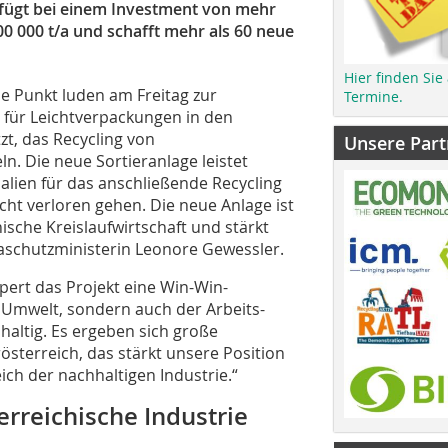
rfügt bei einem Investment von mehr
100 000 t/a und schafft mehr als 60 neue
Hier finden Sie
 Punkt luden am Freitag zur
Termine.
e für Leichtverpackungen in den
zt, das Recycling von
Unsere Part
n. Die neue Sortieranlage leistet
rialien für das anschließende Recycling
icht verloren gehen. Die neue Anlage ist
hische Kreislaufwirtschaft und stärkt
imaschutzministerin Leonore Gewessler.
ert das Projekt eine Win-Win-
ie Umwelt, sondern auch der Arbeits-
altig. Es ergeben sich große
österreich, das stärkt unsere Position
ich der nachhaltigen Industrie.“
erreichische Industrie