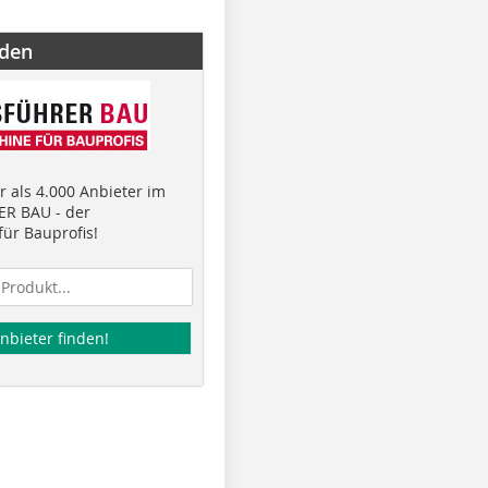
nden
 als 4.000 Anbieter im
R BAU - der
ür Bauprofis!
nbieter finden!