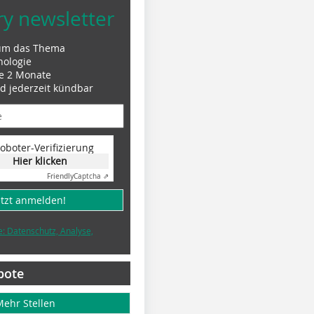
ry newsletter
um das Thema
nologie
le 2 Monate
nd jederzeit kündbar
oboter-Verifizierung
Hier klicken
Friendly
Captcha ⇗
etzt anmelden!
e: Datenschutz, Analyse,
bote
Mehr Stellen