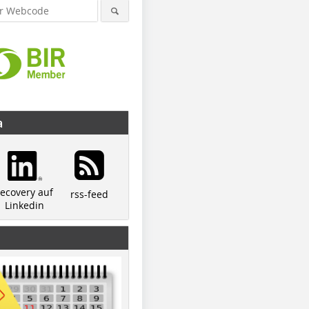
a
recovery auf
rss-feed
Linkedin