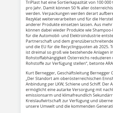
TriPlast hat eine Sortierkapazität von 100 00
pro Jahr. Damit können 50 % aller österreich
werden. Verpackungen werden derart aufbereit
Rezyklat weiterverarbeiten und für die Herst
anderer Produkte einsetzen lassen. Aus mehr
können dabei wieder Produkte wie Shampoo-Fl
für die Automobil- und Elektroindustrie entst
Partnerschaft und dem grenzüberschreitenden
und die EU für die Recyclingquoten ab 2025. Tr
ist dreimal so groß wie bestehende Anlagen in
Rohstoffabhängigkeit Österreichs reduzieren 
Rohstoffe zur Verfügung stellen“, betonte A
Kurt Bernegger, Geschäftsleitung Bernegger G
„Der Standort am oberösterreichischen Ennsh
Anbindung per LKW, Schiene und Schiff. Der
ermöglicht eine autarke Versorgung mit nachh
emissionsarm und klimafreundlich Sekundärro
Kreislaufwirtschaft zur Verfügung und über
unsere Umwelt und die kommenden Generati