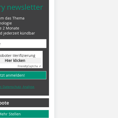
ry newsletter
um das Thema
nologie
le 2 Monate
nd jederzeit kündbar
oboter-Verifizierung
Hier klicken
Friendly
Captcha ⇗
etzt anmelden!
e: Datenschutz, Analyse,
bote
Mehr Stellen