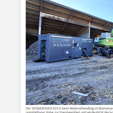
Der SENNEBOGEN 824 G beim Materialhandling im Biomasseein
unmittelbarer Nähe zur Energieeinheit und verdeutlicht den 