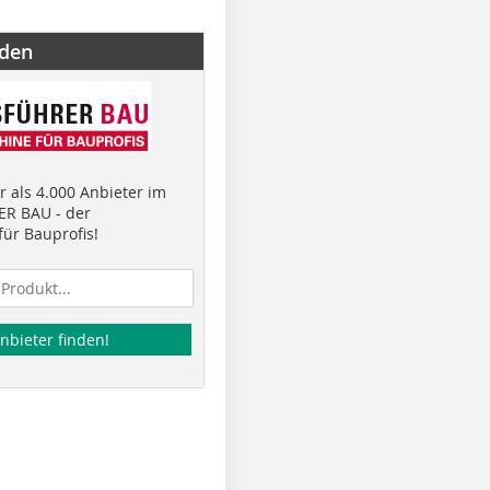
nden
 als 4.000 Anbieter im
R BAU - der
ür Bauprofis!
nbieter finden!