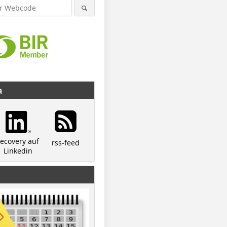
a
recovery auf
rss-feed
Linkedin