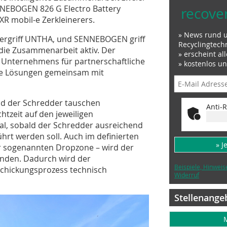
NEBOGEN 826 G Electro Battery
recove
R mobil-e Zerkleinerers.
» News rund 
 ergriff UNTHA, und SENNEBOGEN griff
Recyclingtech
 die Zusammenarbeit aktiv. Der
» erscheint al
s Unternehmens für partnerschaftliche
» kostenlos u
ve Lösungen gemeinsam mit
nd der Schredder tauschen
Anti-R
htzeit auf den jeweiligen
nal, sobald der Schredder ausreichend
ührt werden soll. Auch im definierten
» J
r sogenannten Dropzone – wird der
unden. Dadurch wird der
Beispiele, Hinweis
schickungsprozess technisch
Widerruf
Stellenange