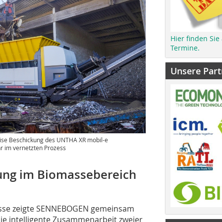
Hier finden Sie
Termine.
Unsere Part
ise Beschickung des UNTHA XR mobil-e
hr im vernetzten Prozess
ung im Biomassebereich
asse zeigte SENNEBOGEN gemeinsam
e intelligente Zusammenarbeit zweier