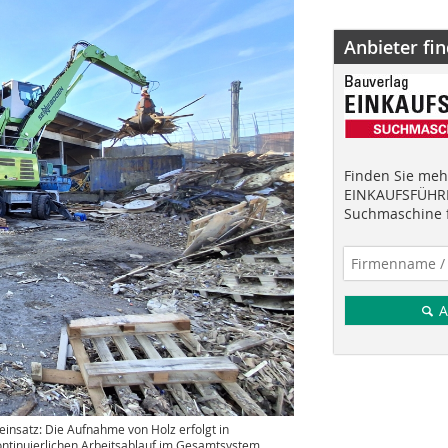
Anbieter fi
Finden Sie mehr
EINKAUFSFÜHRE
Suchmaschine f
A
satz: Die Aufnahme von Holz erfolgt in
kontinuierlichen Arbeitsablauf im Gesamtsystem