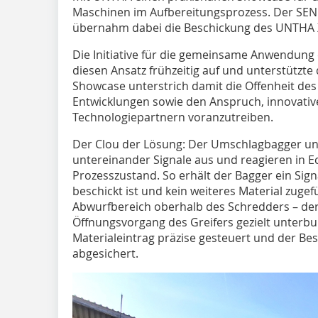
Maschinen im Aufbereitungsprozess. Der SEN
übernahm dabei die Beschickung des UNTHA X
Die Initiative für die gemeinsame Anwendung
diesen Ansatz frühzeitig auf und unterstützte
Showcase unterstrich damit die Offenheit de
Entwicklungen sowie den Anspruch, innovati
Technologiepartnern voranzutreiben.
Der Clou der Lösung: Der Umschlagbagger u
untereinander Signale aus und reagieren in Ec
Prozesszustand. So erhält der Bagger ein Sig
beschickt ist und kein weiteres Material zugef
Abwurfbereich oberhalb des Schredders – de
Öffnungsvorgang des Greifers gezielt unterb
Materialeintrag präzise gesteuert und der Be
abgesichert.