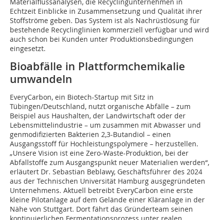
Materialflussanalysen, die Recyclingunternehmen in
Echtzeit Einblicke in Zusammensetzung und Qualität ihrer
Stoffströme geben. Das System ist als Nachrüstlösung für
bestehende Recyclinglinien kommerziell verfügbar und wird
auch schon bei Kunden unter Produktionsbedingungen
eingesetzt.
Bioabfälle in Plattformchemikalie
umwandeln
EveryCarbon, ein Biotech-Startup mit Sitz in
Tübingen/Deutschland, nutzt organische Abfälle – zum
Beispiel aus Haushalten, der Landwirtschaft oder der
Lebensmittelindustrie – um zusammen mit Abwasser und
genmodifizierten Bakterien 2,3-Butandiol – einen
Ausgangsstoff für Hochleistungspolymere – herzustellen.
„Unsere Vision ist eine Zero-Waste-Produktion, bei der
Abfallstoffe zum Ausgangspunkt neuer Materialien werden“,
erläutert Dr. Sebastian Beblawy, Geschäftsführer des 2024
aus der Technischen Universität Hamburg ausgegründeten
Unternehmens. Aktuell betreibt EveryCarbon eine erste
kleine Pilotanlage auf dem Gelände einer Kläranlage in der
Nähe von Stuttgart. Dort fährt das Gründerteam seinen
kontinuierlichen Fermentationsprozess unter realen