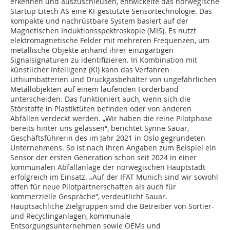
erkennen und auszuschleusen, entwickelte das norwegische
Startup Litech AS eine KI-gestützte Sensortechnologie. Das
kompakte und nachrüstbare System basiert auf der
Magnetischen Induktionsspektroskopie (MIS). Es nutzt
elektromagnetische Felder mit mehreren Frequenzen, um
metallische Objekte anhand ihrer einzigartigen
Signalsignaturen zu identifizieren. In Kombination mit
künstlicher Intelligenz (KI) kann das Verfahren
Lithiumbatterien und Druckgasbehälter von ungefährlichen
Metallobjekten auf einem laufenden Förderband
unterscheiden. Das funktioniert auch, wenn sich die
Störstoffe in Plastiktüten befinden oder von anderen
Abfällen verdeckt werden. „Wir haben die reine Pilotphase
bereits hinter uns gelassen“, berichtet Synne Sauar,
Geschäftsführerin des im Jahr 2021 in Oslo gegründeten
Unternehmens. So ist nach ihren Angaben zum Beispiel ein
Sensor der ersten Generation schon seit 2024 in einer
kommunalen Abfallanlage der norwegischen Hauptstadt
erfolgreich im Einsatz. „Auf der IFAT Munich sind wir sowohl
offen für neue Pilotpartnerschaften als auch für
kommerzielle Gespräche“, verdeutlicht Sauar.
Hauptsächliche Zielgruppen sind die Betreiber von Sortier-
und Recyclinganlagen, kommunale
Entsorgungsunternehmen sowie OEMs und