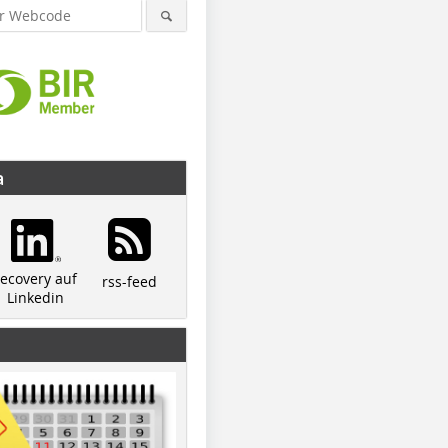
a
recovery auf
rss-feed
Linkedin