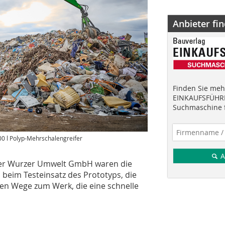
Anbieter fi
Finden Sie mehr
EINKAUFSFÜHRE
Suchmaschine f
0 l Polyp-Mehrschalengreifer
A
der Wurzer Umwelt GmbH waren die
beim Testeinsatz des Prototyps, die
zen Wege zum Werk, die eine schnelle