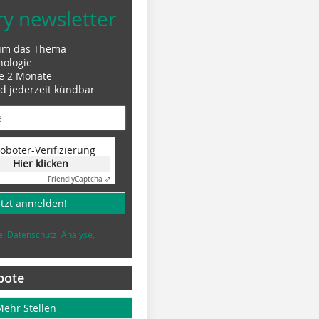
ry newsletter
um das Thema
nologie
le 2 Monate
nd jederzeit kündbar
oboter-Verifizierung
Hier klicken
Friendly
Captcha ⇗
etzt anmelden!
e: Datenschutz, Analyse,
bote
Mehr Stellen