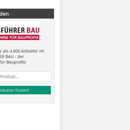
nden
 als 4.000 Anbieter im
R BAU - der
ür Bauprofis!
nbieter finden!