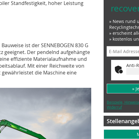
iler Standfestigkeit, hoher Leistung
recove
» News rund 
Recyclingtech
» erscheint al
» kostenlos u
n Bauweise ist der SENNEBOGEN 830 G
atz geeignet. Der pendelnd aufgehängte
seine effiziente Materialaufnahme und
Anti-R
eitsablauf. Mit einer Reichweite von
t gewährleistet die Maschine eine
» J
Beispiele, Hinweis
Widerruf
Stellenange