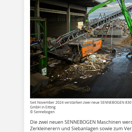
Seit November 2024 verstärken zwei neue SENNEBOGEN 830 
GmbH in Eitting
© Sennebogen
Die zwei neuen SENNEBOGEN Maschinen werd
Zerkleinerern und Siebanlagen sowie zum Ver