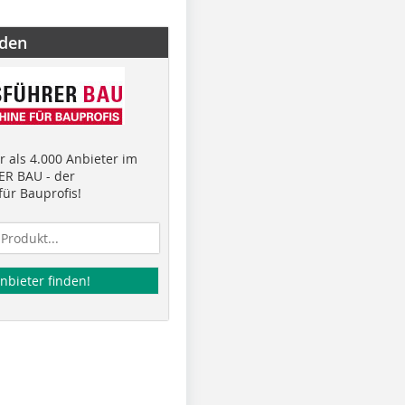
nden
 als 4.000 Anbieter im
R BAU - der
ür Bauprofis!
nbieter finden!