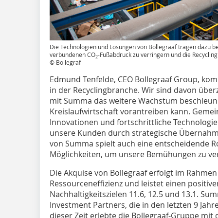
Die Technologien und Lösungen von Bollegraaf tragen dazu be
verbundenen CO
-Fußabdruck zu verringern und die Recyclin
2
© Bollegraf
Edmund Tenfelde, CEO Bollegraaf Group, komme
in der Recyclingbranche. Wir sind davon überz
mit Summa das weitere Wachstum beschleuni
Kreislaufwirtschaft vorantreiben kann. Gem
Innovationen und fortschrittliche Technologi
unsere Kunden durch strategische Übernahm
von Summa spielt auch eine entscheidende Ro
Möglichkeiten, um unsere Bemühungen zu ver
Die Akquise von Bollegraaf erfolgt im Rahme
Ressourceneffizienz und leistet einen positiv
Nachhaltigkeitszielen 11.6, 12.5 und 13.1. S
Investment Partners, die in den letzten 9 Ja
dieser Zeit erlebte die Bollegraaf-Gruppe mit 