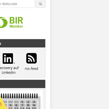
a
recovery auf
rss-feed
Linkedin