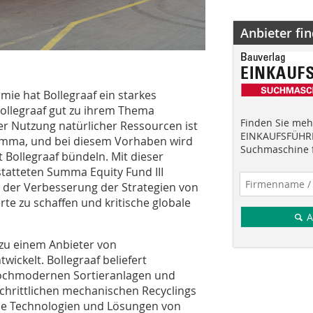
Anbieter fi
mie hat Bollegraaf ein starkes
Bollegraaf gut zu ihrem Thema
Finden Sie mehr
er Nutzung natürlicher Ressourcen ist
EINKAUFSFÜHRE
umma, und bei diesem Vorhaben wird
Suchmaschine f
Bollegraaf bündeln. Mit dieser
statteten Summa Equity Fund III
i der Verbesserung der Strategien von
te zu schaffen und kritische globale
A
n zu einem Anbieter von
ickelt. Bollegraaf beliefert
hochmodernen Sortieranlagen und
chrittlichen mechanischen Recyclings
Die Technologien und Lösungen von