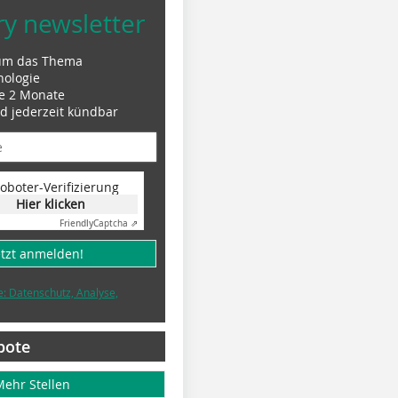
ry newsletter
um das Thema
nologie
le 2 Monate
nd jederzeit kündbar
oboter-Verifizierung
Hier klicken
Friendly
Captcha ⇗
etzt anmelden!
e: Datenschutz, Analyse,
bote
Mehr Stellen