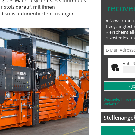
ng des Materialsystems. Als führendes
recove
 stolz darauf, mit ihnen
 kreislauforientierten Lösungen
» News rund 
Recyclingtech
» erscheint al
» kostenlos u
Anti-R
» J
Beispiele, Hinweis
Widerruf
Stellenange