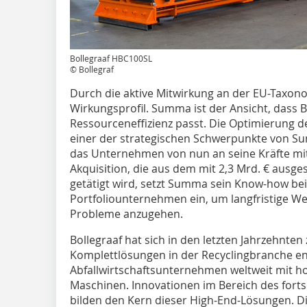
Bollegraaf HBC100SL
© Bollegraf
Durch die aktive Mitwirkung an der EU-Taxono
Wirkungsprofil. Summa ist der Ansicht, dass 
Ressourceneffizienz passt. Die Optimierung d
einer der strategischen Schwerpunkte von S
das Unternehmen von nun an seine Kräfte mit 
Akquisition, die aus dem mit 2,3 Mrd. € ausge
getätigt wird, setzt Summa sein Know-how be
Portfoliounternehmen ein, um langfristige Wer
Probleme anzugehen.
Bollegraaf hat sich in den letzten Jahrzehnte
Komplettlösungen in der Recyclingbranche entw
Abfallwirtschaftsunternehmen weltweit mit 
Maschinen. Innovationen im Bereich des forts
bilden den Kern dieser High-End-Lösungen. 