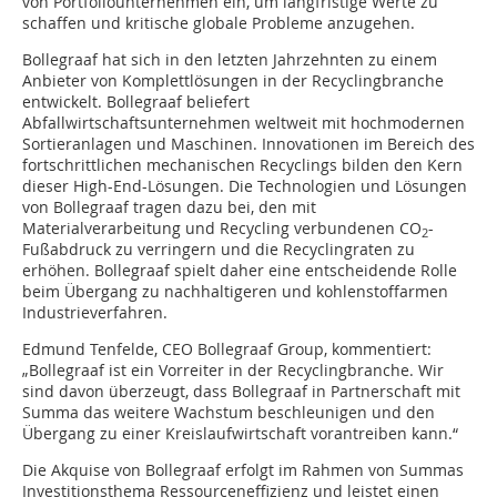
von Portfoliounternehmen ein, um langfristige Werte zu
schaffen und kritische globale Probleme anzugehen.
Bollegraaf hat sich in den letzten Jahrzehnten zu einem
Anbieter von Komplettlösungen in der Recyclingbranche
entwickelt. Bollegraaf beliefert
Abfallwirtschaftsunternehmen weltweit mit hochmodernen
Sortieranlagen und Maschinen. Innovationen im Bereich des
fortschrittlichen mechanischen Recy­clings bilden den Kern
dieser High-End-Lösungen. Die Technologien und Lösungen
von Bollegraaf tragen dazu bei, den mit
Materialverarbeitung und Recycling verbundenen CO
-
2
Fußabdruck zu verringern und die Recyclingraten zu
erhöhen. Bollegraaf spielt daher eine entscheidende Rolle
beim Übergang zu nachhaltigeren und kohlenstoffarmen
Industrieverfahren.
Edmund Tenfelde, CEO Bollegraaf Group, kommentiert:
„Bollegraaf ist ein Vorreiter in der Recyclingbranche. Wir
sind davon überzeugt, dass Bollegraaf in Partnerschaft mit
Summa das weitere Wachstum beschleunigen und den
Übergang zu einer Kreislaufwirtschaft vorantreiben kann.“
Die Akquise von Bollegraaf erfolgt im Rahmen von Summas
Investitionsthema Ressourceneffizienz und leistet einen