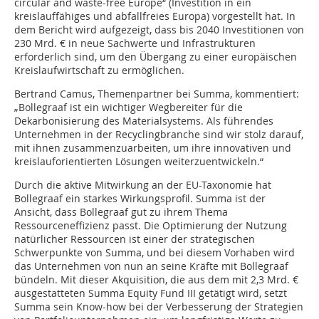
circular and waste-free Europe“ (Investition in ein
kreislauffähiges und abfallfreies Europa) vorgestellt hat. In
dem Bericht wird aufgezeigt, dass bis 2040 Investitionen von
230 Mrd. € in neue Sachwerte und Infrastrukturen
erforderlich sind, um den Übergang zu einer europäischen
Kreislaufwirtschaft zu ermöglichen.
Bertrand Camus, Themenpartner bei Summa, kommentiert:
„Bollegraaf ist ein wichtiger Wegbereiter für die
Dekarbonisierung des Materialsystems. Als führendes
Unternehmen in der Recyc­lingbranche sind wir stolz darauf,
mit ihnen zusammenzuarbeiten, um ihre innovativen und
kreislauforientierten Lösungen weiterzuentwickeln.“
Durch die aktive Mitwirkung an der EU-Taxonomie hat
Bollegraaf ein starkes Wirkungsprofil. Summa ist der
Ansicht, dass Bollegraaf gut zu ihrem Thema
Ressourceneffizienz passt. Die Optimierung der Nutzung
natürlicher Ressourcen ist einer der strategischen
Schwerpunkte von Summa, und bei diesem Vorhaben wird
das Unternehmen von nun an seine Kräfte mit Bollegraaf
bündeln. Mit dieser Akquisition, die aus dem mit 2,3 Mrd. €
ausgestatteten Summa Equity Fund III getätigt wird, setzt
Summa sein Know-how bei der Verbesserung der Strategien