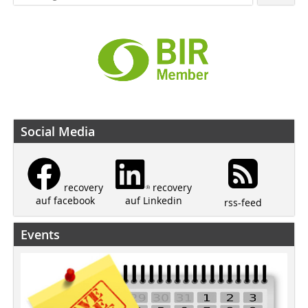
Social Media
recovery
recovery
auf Linkedin
auf facebook
rss-feed
Events