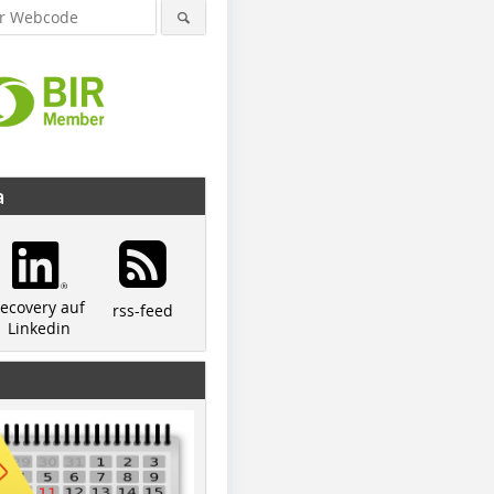
a
recovery auf
rss-feed
Linkedin