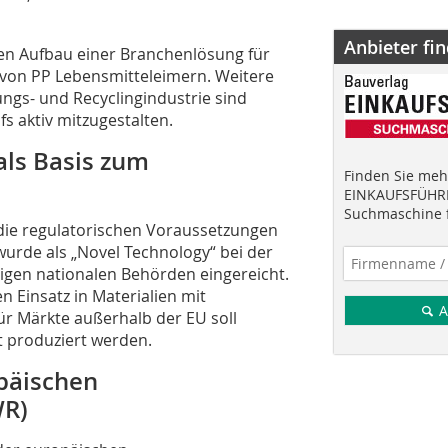
Anbieter fi
en Aufbau einer Branchenlösung für
von PP Lebensmitteleimern. Weitere
gs- und Recyclingindustrie sind
s aktiv mitzugestalten.
als Basis zum
Finden Sie mehr
EINKAUFSFÜHRE
Suchmaschine f
 die regulatorischen Voraussetzungen
wurde als „Novel Technology“ bei der
gen nationalen Behörden eingereicht.
n Einsatz in Materialien mit
A
ür Märkte außerhalb der EU soll
t produziert werden.
päischen
WR)