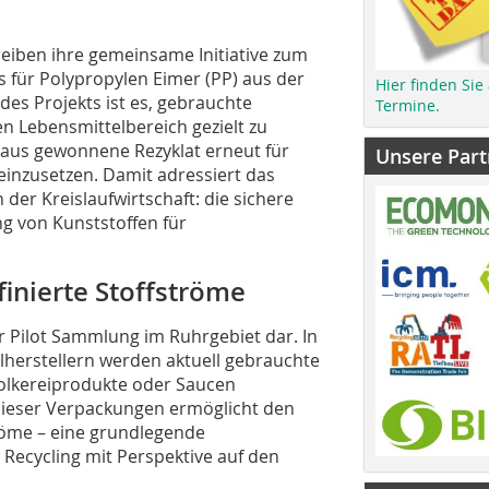
eiben ihre gemeinsame Initiative zum
s für Polypropylen Eimer (PP) aus der
Hier finden Sie
des Projekts ist es, gebrauchte
Termine.
 Lebensmittelbereich gezielt zu
aus gewonnene Rezyklat erneut für
Unsere Part
inzusetzen. Damit adressiert das
der Kreislaufwirtschaft: die sichere
g von Kunststoffen für
inierte Stoffströme
er Pilot Sammlung im Ruhrgebiet dar. In
herstellern werden aktuell gebrauchte
 Molkereiprodukte oder Saucen
 dieser Verpackungen ermöglicht den
tröme – eine grundlegende
 Recycling mit Perspektive auf den