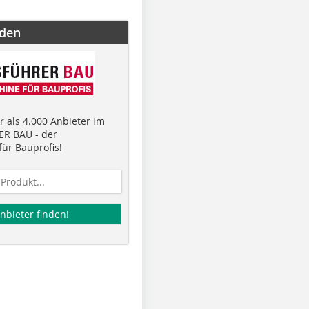
nden
 als 4.000 Anbieter im
R BAU - der
ür Bauprofis!
nbieter finden!