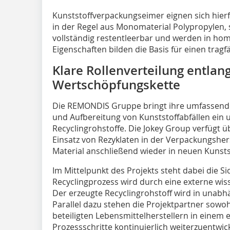
Kunststoffverpackungseimer eignen sich hier
in der Regel aus Monomaterial Polypropylen, s
vollständig restentleerbar und werden in h
Eigenschaften bilden die Basis für einen trag
Klare Rollenverteilung entlan
Wertschöpfungskette
Die REMONDIS Gruppe bringt ihre umfassende
und Aufbereitung von Kunststoffabfällen ein 
Recyclingrohstoffe. Die Jokey Group verfügt ü
Einsatz von Rezyklaten in der Verpackungshe
Material anschließend wieder in neuen Kunst
Im Mittelpunkt des Projekts steht dabei die S
Recyclingprozess wird durch eine externe wiss
Der erzeugte Recyclingrohstoff wird in unab
Parallel dazu stehen die Projektpartner sowo
beteiligten Lebensmittelherstellern in einem
Prozessschritte kontinuierlich weiterzuentwick