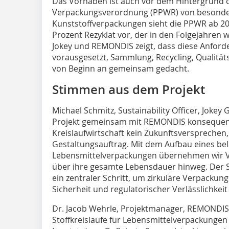
Das Vorhaben ist auch vor dem Hintergrund 
Verpackungsverordnung (PPWR) von besonder
Kunststoffverpackungen sieht die PPWR ab 20
Prozent Rezyklat vor, der in den Folgejahren w
Jokey und REMONDIS zeigt, dass diese Anford
vorausgesetzt, Sammlung, Recycling, Qualitä
von Beginn an gemeinsam gedacht.
Stimmen aus dem Projekt
Michael Schmitz, Sustainability Officer, Jokey 
Projekt gemeinsam mit REMONDIS konsequent w
Kreislaufwirtschaft kein Zukunftsversprechen,
Gestaltungsauftrag. Mit dem Aufbau eines be
Lebensmittelverpackungen übernehmen wir V
über ihre gesamte Lebensdauer hinweg. Der S
ein zentraler Schritt, um zirkuläre Verpackun
Sicherheit und regulatorischer Verlässlichkeit
Dr. Jacob Wehrle, Projektmanager, REMONDIS
Stoffkreisläufe für Lebensmittelverpackungen s