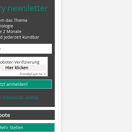
ry newsletter
um das Thema
nologie
le 2 Monate
nd jederzeit kündbar
oboter-Verifizierung
Hier klicken
Friendly
Captcha ⇗
etzt anmelden!
e: Datenschutz, Analyse,
bote
Mehr Stellen