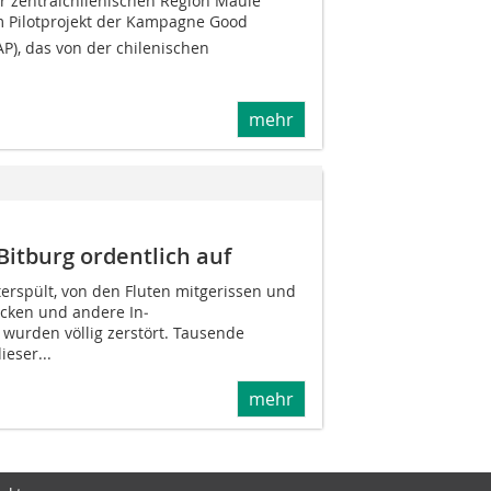
 zentralchilenischen Region Maule
m Pilotprojekt der Kampagne Good
GAP), das von der chilenischen
mehr
Bitburg ordentlich auf
erspült, von den Fluten mitgerissen und
ücken und andere In­
 wurden völlig zerstört. Tausende
eser...
mehr