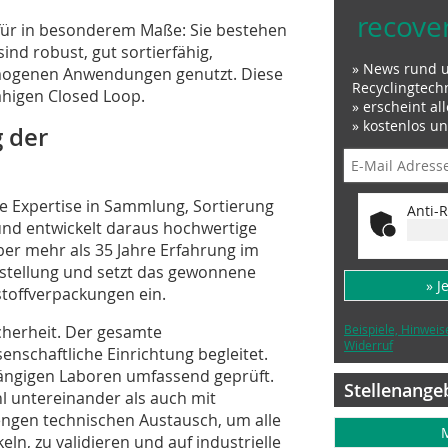
recove
für in besonderem Maße: Sie bestehen
ind robust, gut sortierfähig,
» News rund 
omogenen Anwendungen genutzt. Diese
Recyclingtech
fähigen Closed Loop.
» erscheint al
» kostenlos u
g der
 Expertise in Sammlung, Sortierung
Anti-R
und entwickelt daraus hochwertige
ber mehr als 35 Jahre Erfahrung im
rstellung und setzt das gewonnene
» J
stoffverpackungen ein.
Beispiele, Hinweis
icherheit. Der gesamte
Widerruf
enschaftliche Einrichtung begleitet.
hängigen Laboren umfassend geprüft.
Stellenange
hl untereinander als auch mit
 engen technischen Austausch, um alle
eln, zu validieren und auf industrielle