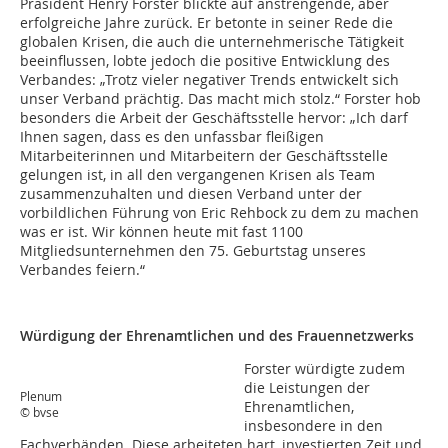
Präsident Henry Forster blickte auf anstrengende, aber
erfolgreiche Jahre zurück. Er betonte in seiner Rede die
globalen Krisen, die auch die unternehmerische Tätigkeit
beeinflussen, lobte jedoch die positive Entwicklung des
Verbandes: „Trotz vieler negativer Trends entwickelt sich
unser Verband prächtig. Das macht mich stolz.“ Forster hob
besonders die Arbeit der Geschäftsstelle hervor: „Ich darf
Ihnen sagen, dass es den unfassbar fleißigen
Mitarbeiterinnen und Mitarbeitern der Geschäftsstelle
gelungen ist, in all den vergangenen Krisen als Team
zusammenzuhalten und diesen Verband unter der
vorbildlichen Führung von Eric Rehbock zu dem zu machen
was er ist. Wir können heute mit fast 1100
Mitgliedsunternehmen den 75. Geburtstag unseres
Verbandes feiern.“
Würdigung der Ehrenamtlichen und des Frauennetzwerks
Forster würdigte zudem
die Leistungen der
Plenum
Ehrenamtlichen,
© bvse
insbesondere in den
Fachverbänden. Diese arbeiteten hart, investierten Zeit und