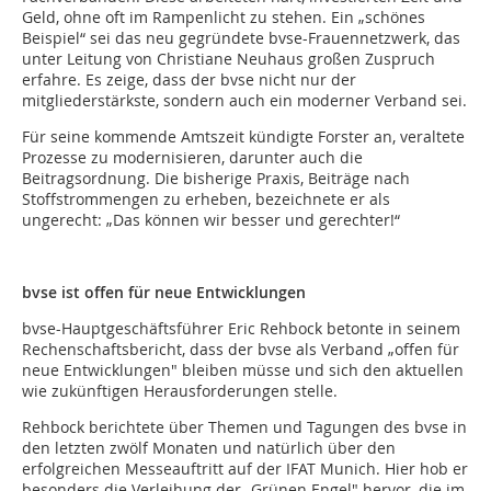
Geld, ohne oft im Rampenlicht zu stehen. Ein „schönes
Beispiel“ sei das neu gegründete bvse-Frauennetzwerk, das
unter Leitung von Christiane Neuhaus großen Zuspruch
erfahre. Es zeige, dass der bvse nicht nur der
mitgliederstärkste, sondern auch ein moderner Verband sei.
Für seine kommende Amtszeit kündigte Forster an, veraltete
Prozesse zu modernisieren, darunter auch die
Beitragsordnung. Die bisherige Praxis, Beiträge nach
Stoffstrommengen zu erheben, bezeichnete er als
ungerecht: „Das können wir besser und gerechter!“
bvse ist offen für neue Entwicklungen
bvse-Hauptgeschäftsführer Eric Rehbock betonte in seinem
Rechenschaftsbericht, dass der bvse als Verband „offen für
neue Entwicklungen" bleiben müsse und sich den aktuellen
wie zukünftigen Herausforderungen stelle.
Rehbock berichtete über Themen und Tagungen des bvse in
den letzten zwölf Monaten und natürlich über den
erfolgreichen Messeauftritt auf der IFAT Munich. Hier hob er
besonders die Verleihung der „Grünen Engel" hervor, die im