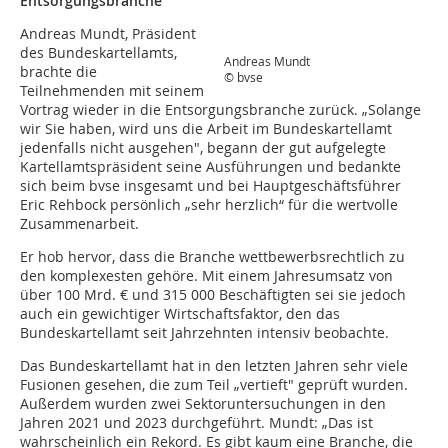
Entsorgungsbranche
Andreas Mundt, Präsident
des Bundeskartellamts,
Andreas Mundt
brachte die
© bvse
Teilnehmenden mit seinem
Vortrag wieder in die Entsorgungsbranche zurück. „Solange
wir Sie haben, wird uns die Arbeit im Bundeskartellamt
jedenfalls nicht ausgehen", begann der gut aufgelegte
Kartellamtspräsident seine Ausführungen und bedankte
sich beim bvse insgesamt und bei Hauptgeschäftsführer
Eric Rehbock persönlich „sehr herzlich“ für die wertvolle
Zusammenarbeit.
Er hob hervor, dass die Branche wettbewerbsrechtlich zu
den komplexesten gehöre. Mit einem Jahresumsatz von
über 100 Mrd. € und 315 000 Beschäftigten sei sie jedoch
auch ein gewichtiger Wirtschaftsfaktor, den das
Bundeskartellamt seit Jahrzehnten intensiv beobachte.
Das Bundeskartellamt hat in den letzten Jahren sehr viele
Fusionen gesehen, die zum Teil „vertieft" geprüft wurden.
Außerdem wurden zwei Sektoruntersuchungen in den
Jahren 2021 und 2023 durchgeführt. Mundt: „Das ist
wahrscheinlich ein Rekord. Es gibt kaum eine Branche, die