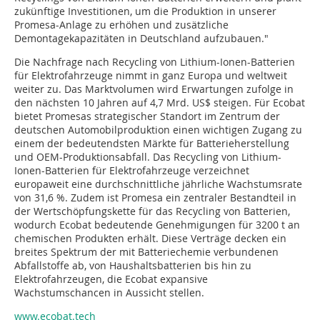
zukünftige Investitionen, um die Produktion in unserer
Promesa-Anlage zu erhöhen und zusätzliche
Demontagekapazitäten in Deutschland aufzubauen."
Die Nachfrage nach Recycling von Lithium-Ionen-Batterien
für Elektrofahrzeuge nimmt in ganz Europa und weltweit
weiter zu. Das Marktvolumen wird Erwartungen zufolge in
den nächsten 10 Jahren auf 4,7 Mrd. US$ steigen. Für Ecobat
bietet Promesas strategischer Standort im Zentrum der
deutschen Automobilproduktion einen wichtigen Zugang zu
einem der bedeutendsten Märkte für Batterieherstellung
und OEM-Produktionsabfall. Das Recycling von Lithium-
Ionen-Batterien für Elektrofahrzeuge verzeichnet
europaweit eine durchschnittliche jährliche Wachstumsrate
von 31,6 %. Zudem ist Promesa ein zentraler Bestandteil in
der Wertschöpfungskette für das Recycling von Batterien,
wodurch Ecobat bedeutende Genehmigungen für 3200 t an
chemischen Produkten erhält. Diese Verträge decken ein
breites Spektrum der mit Batteriechemie verbundenen
Abfallstoffe ab, von Haushaltsbatterien bis hin zu
Elektrofahrzeugen, die Ecobat expansive
Wachstumschancen in Aussicht stellen.
www.ecobat.tech