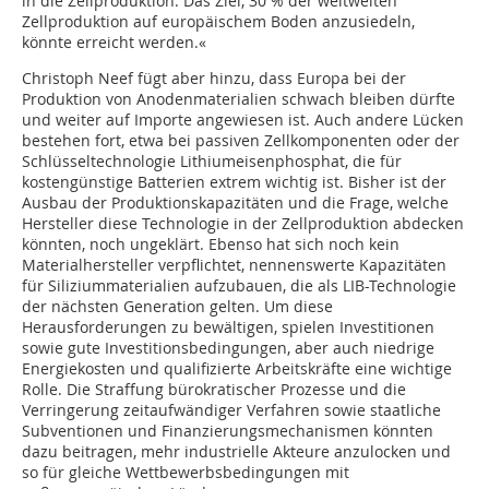
in die Zellproduktion. Das Ziel, 30 % der weltweiten
Zellproduktion auf europäischem Boden anzusiedeln,
könnte erreicht werden.«
Christoph Neef fügt aber hinzu, dass Europa bei der
Produktion von Anodenmaterialien schwach bleiben dürfte
und weiter auf Importe angewiesen ist. Auch andere Lücken
bestehen fort, etwa bei passiven Zellkomponenten oder der
Schlüsseltechnologie Lithiumeisenphosphat, die für
kostengünstige Batterien extrem wichtig ist. Bisher ist der
Ausbau der Produktionskapazitäten und die Frage, welche
Hersteller diese Technologie in der Zellproduktion abdecken
könnten, noch ungeklärt. Ebenso hat sich noch kein
Materialhersteller verpflichtet, nennenswerte Kapazitäten
für Siliziummaterialien aufzubauen, die als LIB-Technologie
der nächsten Generation gelten. Um diese
Herausforderungen zu bewältigen, spielen Investitionen
sowie gute Investitionsbedingungen, aber auch niedrige
Energiekosten und qualifizierte Arbeitskräfte eine wichtige
Rolle. Die Straffung bürokratischer Prozesse und die
Verringerung zeitaufwändiger Verfahren sowie staatliche
Subventionen und Finanzierungsmechanismen könnten
dazu beitragen, mehr industrielle Akteure anzulocken und
so für gleiche Wettbewerbsbedingungen mit