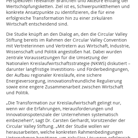
Perspektiven relevanter Branchen und Akteure entlang der
Wertschöpfungsketten. Ziel ist es, Schwerpunktthemen und
konkrete Ansatzpunkte zu identifizieren, die für eine
erfolgreiche Transformation hin zu einer zirkulären
Wirtschaft entscheidend sind.
Die Studie knüpft an den Dialog an, den die Circular Valley
Stiftung bereits im Rahmen der Circular Valley Convention
mit Vertreterinnen und Vertretern aus Wirtschaft, Industrie,
Wissenschaft und Politik angestoßen hat. Dabei wurden
zentrale Voraussetzungen für die Umsetzung der
Nationalen Kreislaufwirtschaftsstrategie (NKWS) diskutiert –
darunter langfristige Investitions- und Förderbedingungen,
der Aufbau regionaler Kreisläufe, eine sichere
Energieversorgung, innovationsfreundliche Regulierung
sowie eine engere Zusammenarbeit zwischen Wirtschaft
und Politik.
„Die Transformation zur Kreislaufwirtschaft gelingt nur,
wenn wir die Erfahrungen, Herausforderungen und
Innovationspotenziale der Unternehmen systematisch
einbeziehen“, sagt Dr. Carsten Gerhardt, Vorsitzender der
Circular Valley Stiftung. „Mit der Studie wollen wir
herausarbeiten, welche konkreten Rahmenbedingungen
Unternehmen benötigen, um zirkuläre Lösungen erfolgreich