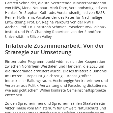
Carsten Schneider, die stellvertretende Ministerpräsidentin
von NRW, Mona Neubaur, Mark Dorn, Vorstandsmitglied von
Henkel, Dr. Stephan Kothrade, Vorstandsmitglied von BASF,
Reiner Hoffmann, Vorsitzender des Rates für Nachhaltige
Entwicklung, Prof. Dr. Regina Palkovits von der RWTH
Aachen, Prof. Dr. Christoph Schmidt, Präsident RWI-Leibniz-
Institut und Prof. Channing Robertson von der Standford
Universität im Silicon Valley.
Trilaterale Zusammenarbeit: Von der
Strategie zur Umsetzung
Ein zentraler Programmpunkt widmet sich der Kooperation
zwischen Nordrhein-Westfalen und Flandern, die 2025 um
die Niederlande erweitert wurde. Dieses trilaterale Bündnis
im Herzen Europas ist gleichzeitig Europas größter
industrieller Ballungsraum. Hochrangige Vertreterinnen und
Vertreter aus Politik, Verwaltung und Forschung diskutieren,
wie aus politischem Willen konkrete Gemeinschaftsprojekte
entstehen.
Zu den Sprecherinnen und Sprechern zählen Staatsekretär
Viktor Haase vom Ministerium für Umwelt, Naturschutz und
Verkehr des Landes Nordrhein-Westfalen, Staatssekretärin