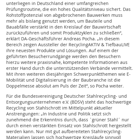
unterliegen in Deutschland einer umfangreichen
Prüfungsroutine, die ein hohes Qualitätsniveau sichert. Das
Rohstoffpotenzial von abgebrochenen Bauwerken muss
mehr als bislang genutzt werden, um Bauteile und
Bauabfälle verstärkt in den Kreislauf der Bauwirtschaft
zurückzuführen und somit Produktzyklen zu schließen“,
erklärt DA-Geschäftsführer Andreas Pocha. „In diesem
Bereich zeigen Aussteller der RecyclingAKTIV & TiefbauLIVE
ihre neuesten Produkte und Lösungen. Auf einem der
geführten Besucherrundgänge werden den Besuchern
hierzu weitere praxisnahe, kompetente Informationen aus
erster Hand durch die unterstützenden Verbände vermittelt.
Mit ihren weiteren diesjährigen Schwerpunktthemen wie E-
Mobilität und Digitalisierung in der Baubranche ist die
Doppelmesse absolut am Puls der Zeit“, so Pocha weiter.
Für die Bundesvereinigung Deutscher Stahlrecycling- und
Entsorgungsunternehmen e.V. (BDSV) steht das hochwertige
Recycling von Stahlschrott im Mittelpunkt aktueller
Anstrengungen: „In Industrie und Politik setzt sich
zunehmend die Erkenntnis durch, dass `grüner Stahl´ nur
durch einen verstärkten Einsatz von Stahlschrott hergestellt
werden kann. Nur mit gut aufbereiteten Stahlrecycling-
Materialien lassen sich hochwertige Kreisläufe sinnvoll