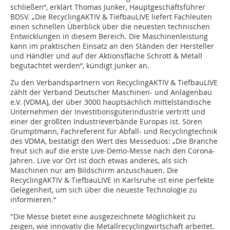
schließen“, erklärt Thomas Junker, Hauptgeschäftsführer
BDSV. „Die RecyclingAKTIV & TiefbauLIVE liefert Fachleuten
einen schnellen Überblick über die neuesten technischen
Entwicklungen in diesem Bereich. Die Maschinenleistung
kann im praktischen Einsatz an den Ständen der Hersteller
und Händler und auf der Aktionsfläche Schrott & Metall
begutachtet werden“, kündigt Junker an.
Zu den Verbandspartnern von RecyclingAKTIV & TiefbauLIVE
zählt der Verband Deutscher Maschinen- und Anlagenbau
e.V. (VDMA), der über 3000 hauptsächlich mittelständische
Unternehmen der Investitionsgüterindustrie vertritt und
einer der größten Industrieverbände Europas ist. Sören
Grumptmann, Fachreferent für Abfall- und Recyclingtechnik
des VDMA, bestätigt den Wert des Messeduos: „Die Branche
freut sich auf die erste Live-Demo-Messe nach den Corona-
Jahren. Live vor Ort ist doch etwas anderes, als sich
Maschinen nur am Bildschirm anzuschauen. Die
RecyclingAKTIV & TiefbauLIVE in Karlsruhe ist eine perfekte
Gelegenheit, um sich über die neueste Technologie zu
informieren.“
"Die Messe bietet eine ausgezeichnete Möglichkeit zu
zeigen, wie innovativ die Metallrecyclingwirtschaft arbeitet.