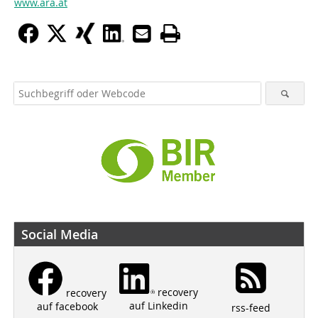
www.ara.at
Social Media
recovery
recovery
auf Linkedin
auf facebook
rss-feed