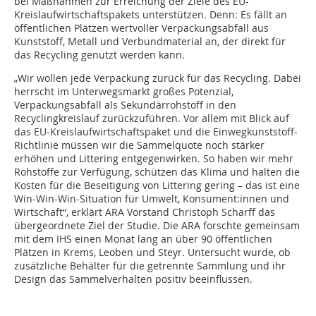
bei Maßnahmen zur Erreichung der Ziele des EU-
Kreislaufwirtschaftspakets unterstützen. Denn: Es fällt an
öffentlichen Plätzen wertvoller Verpackungsabfall aus
Kunststoff, Metall und Verbundmaterial an, der direkt für
das Recycling genutzt werden kann.
„Wir wollen jede Verpackung zurück für das Recycling. Dabei
herrscht im Unterwegsmarkt großes Potenzial,
Verpackungsabfall als Sekundärrohstoff in den
Recyclingkreislauf zurückzuführen. Vor allem mit Blick auf
das EU-Kreislaufwirtschaftspaket und die Einwegkunststoff-
Richtlinie müssen wir die Sammelquote noch stärker
erhöhen und Littering entgegenwirken. So haben wir mehr
Rohstoffe zur Verfügung, schützen das Klima und halten die
Kosten für die Beseitigung von Littering gering – das ist eine
Win-Win-Win-Situation für Umwelt, Konsument:innen und
Wirtschaft“, erklärt ARA Vorstand Christoph Scharff das
übergeordnete Ziel der Studie. Die ARA forschte gemeinsam
mit dem IHS einen Monat lang an über 90 öffentlichen
Plätzen in Krems, Leoben und Steyr. Untersucht wurde, ob
zusätzliche Behälter für die getrennte Sammlung und ihr
Design das Sammelverhalten positiv beeinflussen.