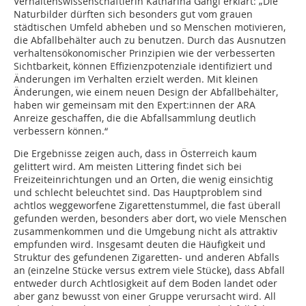
Verhaltenswissenschaftlerin Katharina Gangl erklärt: „Die
Naturbilder dürften sich besonders gut vom grauen
städtischen Umfeld abheben und so Menschen motivieren,
die Abfallbehälter auch zu benutzen. Durch das Ausnutzen
verhaltensökonomischer Prinzipien wie der verbesserten
Sichtbarkeit, können Effizienzpotenziale identifiziert und
Änderungen im Verhalten erzielt werden. Mit kleinen
Änderungen, wie einem neuen Design der Abfallbehälter,
haben wir gemeinsam mit den Expert:innen der ARA
Anreize geschaffen, die die Abfallsammlung deutlich
verbessern können.“
Die Ergebnisse zeigen auch, dass in Österreich kaum
gelittert wird. Am meisten Littering findet sich bei
Freizeiteinrichtungen und an Orten, die wenig einsichtig
und schlecht beleuchtet sind. Das Hauptproblem sind
achtlos weggeworfene Zigarettenstummel, die fast überall
gefunden werden, besonders aber dort, wo viele Menschen
zusammenkommen und die Umgebung nicht als attraktiv
empfunden wird. Insgesamt deuten die Häufigkeit und
Struktur des gefundenen Zigaretten- und anderen Abfalls
an (einzelne Stücke versus extrem viele Stücke), dass Abfall
entweder durch Achtlosigkeit auf dem Boden landet oder
aber ganz bewusst von einer Gruppe verursacht wird. All